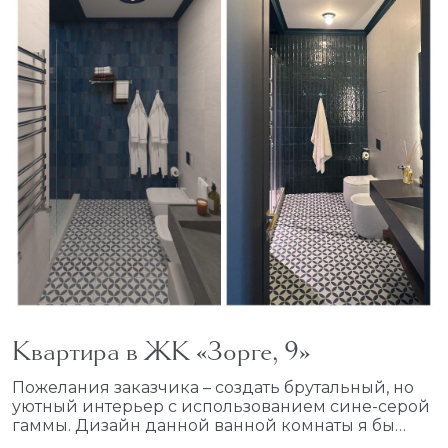
палитру. Гладкие стены, отделанные мраморной
плиткой, создают ощущение простора и чистоты.
Встроенное LED-подсветка вокруг зеркала
придает современный характер, мягко
подчеркивая плавные линии и текстуры.
Изящная душевая кабина с прозрачными
стеклянными дверями и хромированными
элементами добавляет легкости и открытости
пространству.
Квартира в ЖК «Зорге, 9»
Пожелания заказчика – создать брутальный, но
уютный интерьер с использованием сине-серой
гаммы. Дизайн данной ванной комнаты я бы
охарактеризовала как современный