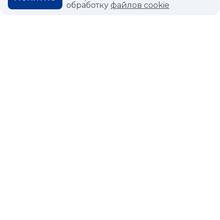
обработку
файлов cookie
КОНТАКТЫ
МАГАЗИНЫ
ДИЛЕРАМ
ВАКАНСИИ
ВОПРОС ОТВЕТ
ГЛОССАРИЙ
Политика конфиденциальности
Политика использования cookies