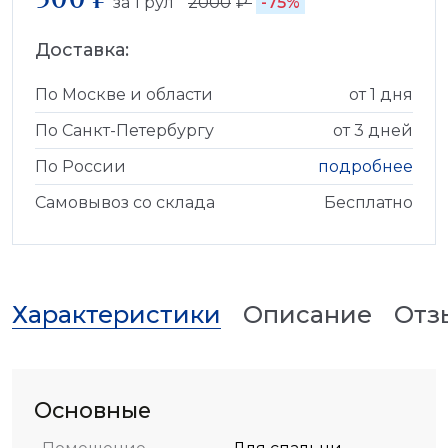
за
1
рул
2000
₽
-75%
Доставка:
По Москве и области
от 1 дня
По Санкт-Петербургу
от 3 дней
По России
подробнее
Самовывоз со склада
Бесплатно
Характеристики
Описание
Отз
Основные