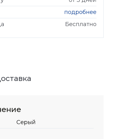
гу
от 3 дней
подробнее
да
Бесплатно
оставка
нение
Серый