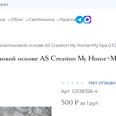
ерам
ка
Обои
Сантехника
Краска
зелиновой основе AS Creation My Home+My Spa 0.53x
новой основе AS Creation My Home+My
Нет отзыво
Арт. CR38356-4
500 ₽
за 1 рул