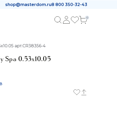
shop@masterdom.ru
8 800 350-32-43
0
10.05 арт.CR38356-4
 Spa 0.53x10.05
в