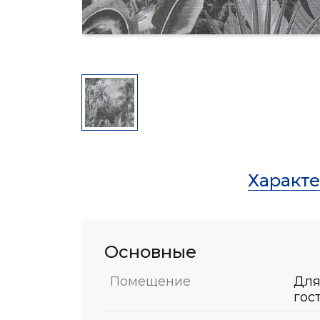
Характ
Основные
Помещение
Для
гос