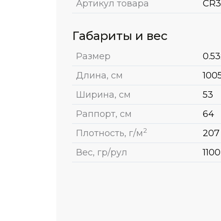
Артикул товара
CR3
Габариты и вес
Размер
0.53
Длина, см
100
Ширина, см
53
Раппорт, см
64
2
Плотность, г/м
207
Вес, гр/рул
1100