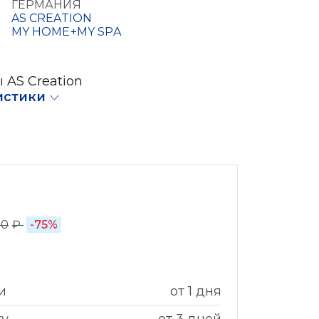
ГЕРМАНИЯ
AS CREATION
MY HOME+MY SPA
 AS Creation
истики
00
₽
-75%
и
от 1 дня