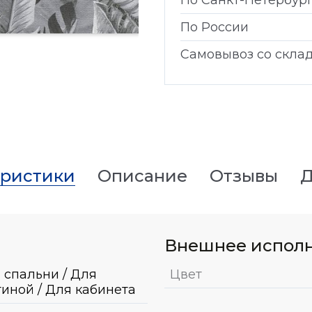
По Санкт-Петербур
По России
Самовывоз со скла
еристики
Описание
Отзывы
Д
Внешнее испол
 спальни / Для
Цвет
тиной / Для кабинета