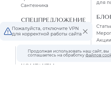
для п
Сантехника
БЛО
СПЕЦПРЕДЛОЖЕНИЕ
Стать
Пожалуйста, отключите VPN
Распродажа плитки
Меро
для корректной работы сайта
Распродажа обоев
Акци
Продолжая использовать наш сайт, вы
О КОМПАНИИ
соглашаетесь на обработку
файлов cook
КОНТАКТЫ
МАГАЗИНЫ
ДИЛЕРАМ
ВАКАНСИИ