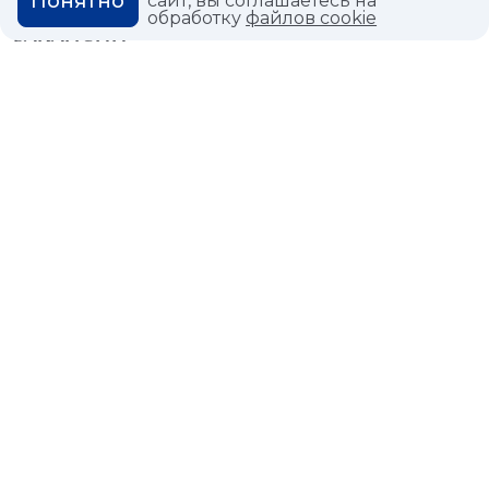
Понятно
сайт, вы соглашаетесь на
обработку
файлов cookie
ВАКАНСИИ
ВОПРОС ОТВЕТ
ГЛОССАРИЙ
Политика конфиденциальности
Политика использования cookies
© 2026,
Мастердом
shop@masterdom.ru
ООО "АРТДЕКОРИУМ", ИНН: 9728136130, КПП: 772801001, ОГРН:
1247700460260, 117335, Город Москва, вн.тер. г. Муниципальный