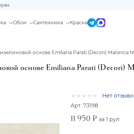
ерам
ка
Обои
Сантехника
Краска
елиновой основе Emiliana Parati (Decori) Materica №2
вой основе Emiliana Parati (Decori) 
Нет отзыво
Арт. 73198
11 950 ₽
за 1 рул