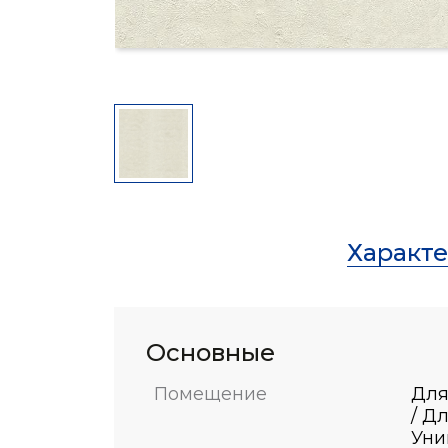
Характ
Основные
Помещение
Для
/ Д
Уни