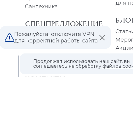
для п
Сантехника
БЛО
СПЕЦПРЕДЛОЖЕНИЕ
Стать
Пожалуйста, отключите VPN
Распродажа плитки
Меро
для корректной работы сайта
Распродажа обоев
Акци
Продолжая использовать наш сайт, вы
О КОМПАНИИ
соглашаетесь на обработку
файлов cook
КОНТАКТЫ
МАГАЗИНЫ
ДИЛЕРАМ
ВАКАНСИИ