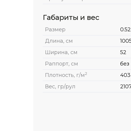
Габариты и вес
Размер
0.52
Длина, см
100
Ширина, см
52
Раппорт, см
без
2
Плотность, г/м
403
Вес, гр/рул
210