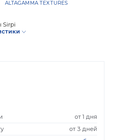
ALTAGAMMA TEXTURES
 Sirpi
истики
и
от 1 дня
гу
от 3 дней