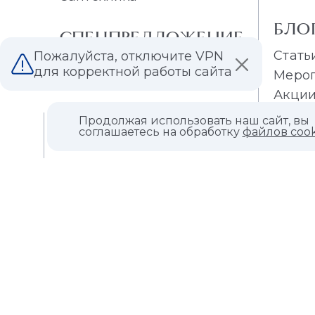
БЛО
СПЕЦПРЕДЛОЖЕНИЕ
Стать
Пожалуйста, отключите VPN
Распродажа плитки
для корректной работы сайта
Меро
Распродажа обоев
Акци
Продолжая использовать наш сайт, вы
О КОМПАНИИ
соглашаетесь на обработку
файлов cook
КОНТАКТЫ
МАГАЗИНЫ
ДИЛЕРАМ
ВАКАНСИИ
ВОПРОС ОТВЕТ