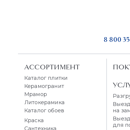
8 800 35
АССОРТИМЕНТ
ПОК
Каталог плитки
УСЛ
Керамогранит
Мрамор
Разгр
Литокерамика
Выезд
Каталог обоев
на за
Выезд
Краска
для п
Сантехника