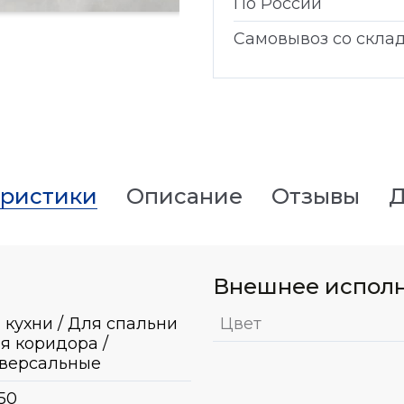
По России
Самовывоз со скла
еристики
Описание
Отзывы
Д
Внешнее испол
 кухни / Для спальни
Цвет
ля коридора /
версальные
50