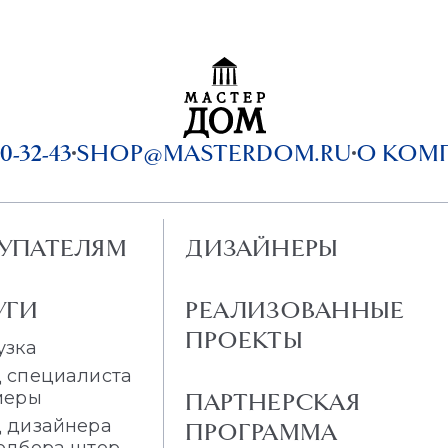
0-32-43
SHOP@MASTERDOM.RU
О КОМ
УПАТЕЛЯМ
ДИЗАЙНЕРЫ
УГИ
РЕАЛИЗОВАННЫЕ
ПРОЕКТЫ
узка
 специалиста
меры
ПАРТНЕРСКАЯ
 дизайнера
ПРОГРАММА
одбора штор