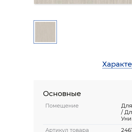
Характ
Основные
Помещение
Для
/ Д
Уни
Артикул товара
246