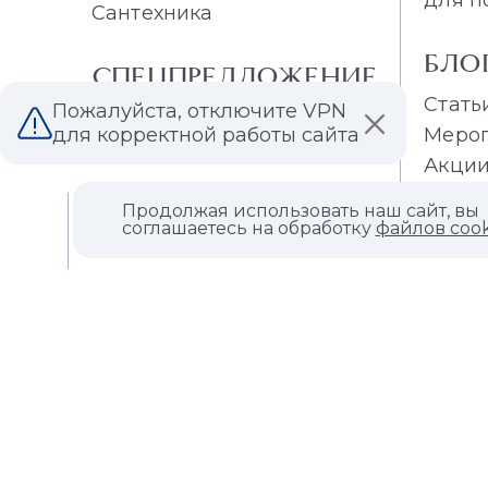
Сантехника
БЛО
СПЕЦПРЕДЛОЖЕНИЕ
Стать
Пожалуйста, отключите VPN
Распродажа плитки
Меро
для корректной работы сайта
Распродажа обоев
Акци
Продолжая использовать наш сайт, вы
О КОМПАНИИ
соглашаетесь на обработку
файлов cook
КОНТАКТЫ
МАГАЗИНЫ
ДИЛЕРАМ
ВАКАНСИИ