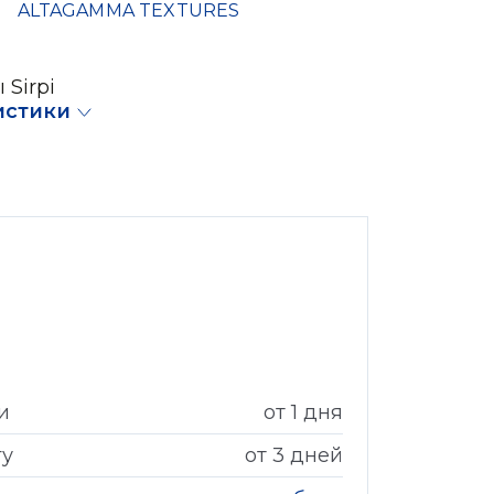
ALTAGAMMA TEXTURES
 Sirpi
истики
и
от 1 дня
гу
от 3 дней