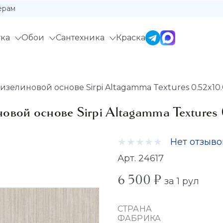
ерам
ка
Обои
Сантехника
Краска
елиновой основе Sirpi Altagamma Textures 0.52x10.0
вой основе Sirpi Altagamma Textures 
Нет отзыво
Арт. 24617
6 500 ₽
за 1 рул
СТРАНА
ФАБРИКА