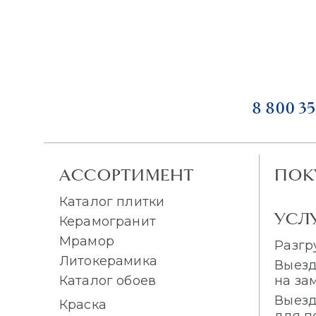
8 800 35
АССОРТИМЕНТ
ПОК
Каталог плитки
УСЛ
Керамогранит
Мрамор
Разгр
Литокерамика
Выезд
Каталог обоев
на за
Выезд
Краска
для п