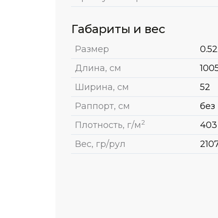
Габариты и вес
Размер
0.52
Длина, см
100
Ширина, см
52
Раппорт, см
без
2
Плотность, г/м
403
Вес, гр/рул
210