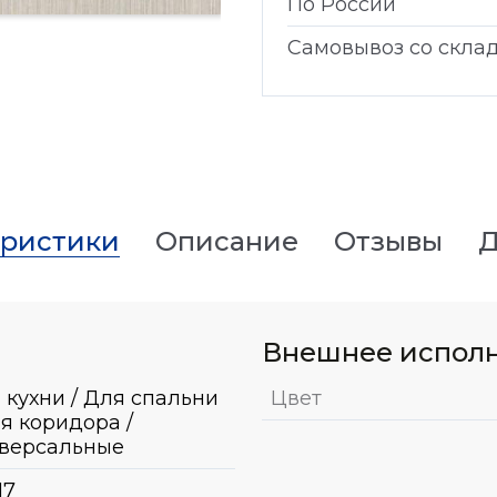
По России
Самовывоз со скла
еристики
Описание
Отзывы
Д
Внешнее испол
 кухни / Для спальни
Цвет
ля коридора /
версальные
17