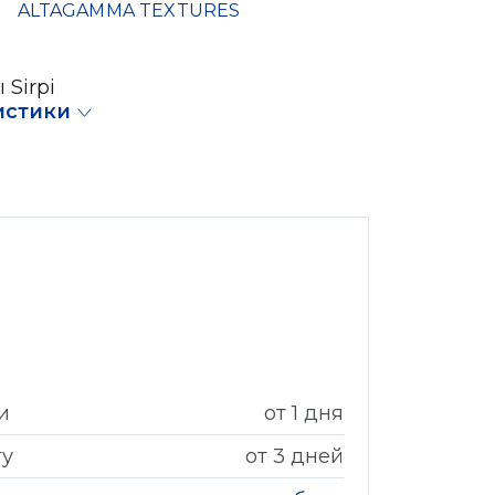
ALTAGAMMA TEXTURES
 Sirpi
истики
и
от 1 дня
гу
от 3 дней