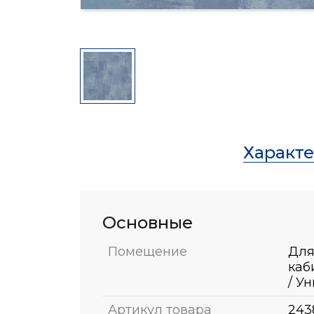
Характ
Основные
Помещение
Для
каб
/ У
Артикул товара
243