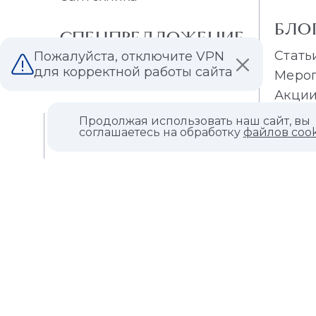
БЛО
СПЕЦПРЕДЛОЖЕНИЕ
Стать
Пожалуйста, отключите VPN
Распродажа плитки
для корректной работы сайта
Меро
Распродажа обоев
Акци
Продолжая использовать наш сайт, вы
О КОМПАНИИ
соглашаетесь на обработку
файлов cook
КОНТАКТЫ
МАГАЗИНЫ
ДИЛЕРАМ
ВАКАНСИИ
ВОПРОС ОТВЕТ