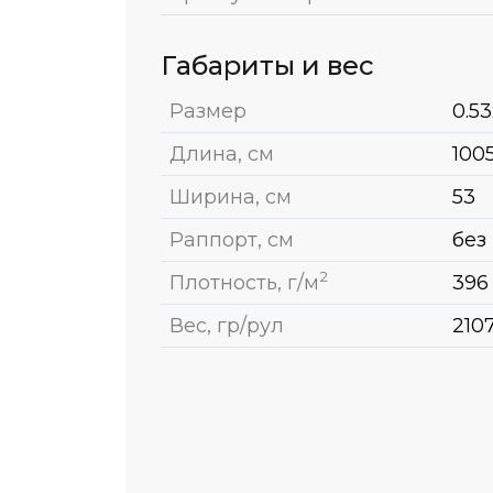
Габариты и вес
Размер
0.53
Длина, см
100
Ширина, см
53
Раппорт, см
без
2
Плотность, г/м
396
Вес, гр/рул
210