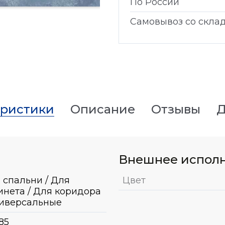
По России
Самовывоз со скла
еристики
Описание
Отзывы
Д
Внешнее испол
 спальни / Для
Цвет
инета / Для коридора
ниверсальные
85