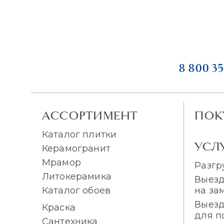
8 800 35
АССОРТИМЕНТ
ПОК
Каталог плитки
УСЛ
Керамогранит
Мрамор
Разгр
Литокерамика
Выезд
Каталог обоев
на за
Выезд
Краска
для п
Сантехника