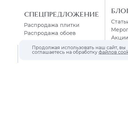
БЛО
СПЕЦПРЕДЛОЖЕНИЕ
Стать
Распродажа плитки
Меро
Распродажа обоев
Акци
Продолжая использовать наш сайт, вы
О КОМПАНИИ
соглашаетесь на обработку
файлов cook
КОНТАКТЫ
МАГАЗИНЫ
ДИЛЕРАМ
ВАКАНСИИ
ВОПРОС ОТВЕТ