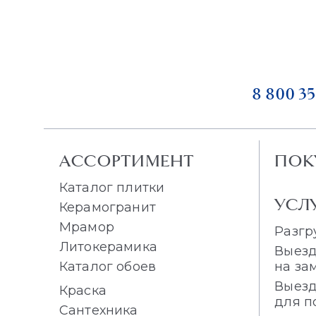
8 800 35
АССОРТИМЕНТ
ПОК
Каталог плитки
УСЛ
Керамогранит
Мрамор
Разгр
Литокерамика
Выезд
Каталог обоев
на за
Выезд
Краска
для п
Сантехника