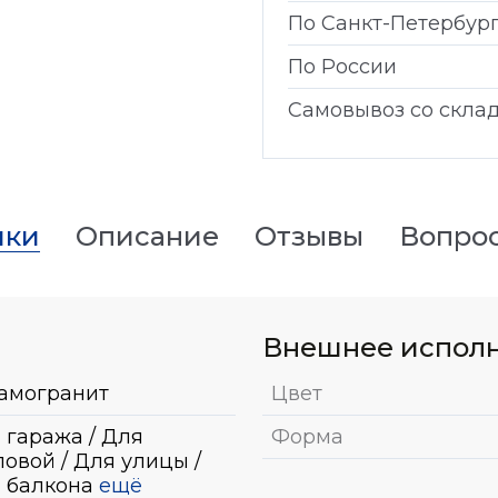
По Санкт-Петербур
По России
Самовывоз со скла
ики
Описание
Отзывы
Вопро
Внешнее испол
амогранит
Цвет
 гаража / Для
Форма
ловой / Для улицы /
 балкона
ещё