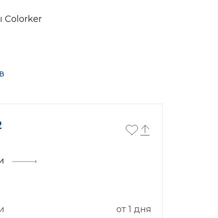
 Colorker
в
2
и
и
от 1 дня