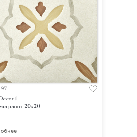
197
Decor 1
могранит 20x20
обнее