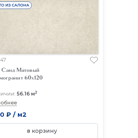
47
с Санд Матовый
могранит 60x120
2
личии:
56.16 м
обнее
00 ₽
/
м2
в корзину