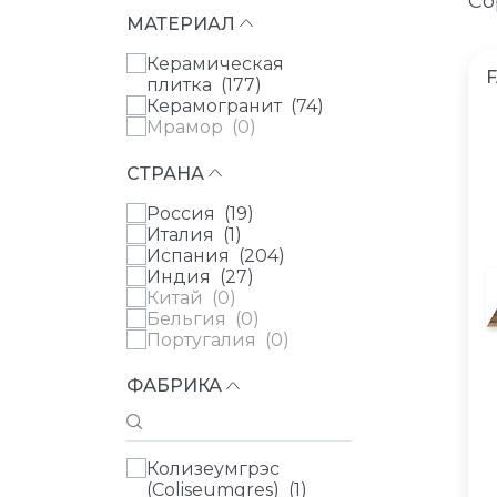
Со
МАТЕРИАЛ
Керамическая
плитка (
177
)
Керамогранит (
74
)
Мрамор (
0
)
СТРАНА
Россия (
19
)
Италия (
1
)
Испания (
204
)
Индия (
27
)
Китай (
0
)
Бельгия (
0
)
Португалия (
0
)
ФАБРИКА
Колизеумгрэс
(Coliseumgres) (
1
)