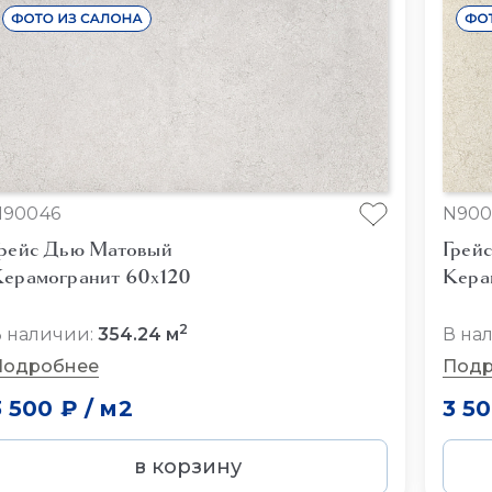
N90046
N900
рейс Дью Матовый
Грей
ерамогранит 60x120
Кера
2
 наличии:
354.24 м
В на
Подробнее
Подр
3 500 ₽
/
м2
3 5
в корзину