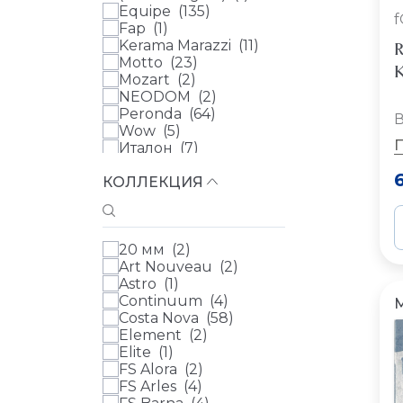
Equipe (
135
)
Fap (
1
)
Kerama Marazzi (
11
)
R
Motto (
23
)
К
Mozart (
2
)
NEODOM (
2
)
Peronda (
64
)
В
Wow (
5
)
Италон (
7
)
41Zero42 (
0
)
КОЛЛЕКЦИЯ
Abk (
0
)
Adex (
0
)
Aparici (
0
)
Arcana (
0
)
20 мм (
2
)
Ariana Ceramica (
0
)
Art Nouveau (
2
)
Atlas Concorde (
0
)
Astro (
1
)
Atlas Concorde Russia
Continuum (
4
)
(
0
)
Costa Nova (
58
)
Ava (
0
)
Element (
2
)
Azulev (
0
)
Elite (
1
)
Casa Dolce Casa (
0
)
FS Alora (
2
)
Cedit (
0
)
FS Arles (
4
)
Century (
0
)