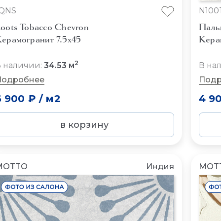
fQNS
N100
oots Tobacco Chevron
Паль
ерамогранит 7.5x45
Кера
2
 наличии:
34.53 м
В на
Подробнее
Подр
6 900 ₽
/
м2
4 9
в корзину
MOTTO
Индия
MOT