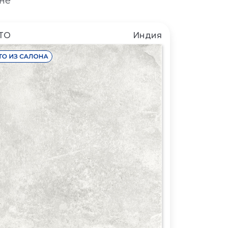
не
TO
Индия