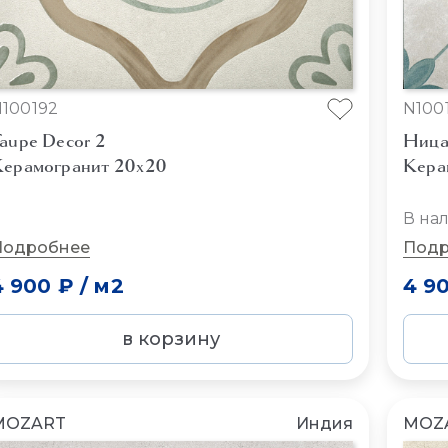
100192
N100
aupe Decor 2
Ница
ерамогранит 20x20
Кера
В на
Подробнее
Подр
4 900 ₽
/
м2
4 9
в корзину
MOZART
Индия
MOZ