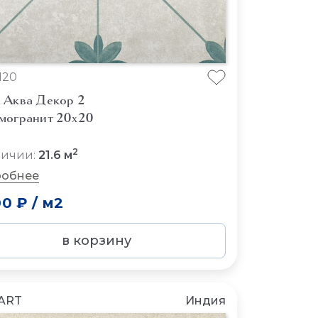
120
 Аква Декор 2
могранит 20x20
2
личии:
21.6 м
обнее
00 ₽
/
м2
в корзину
ART
Индия