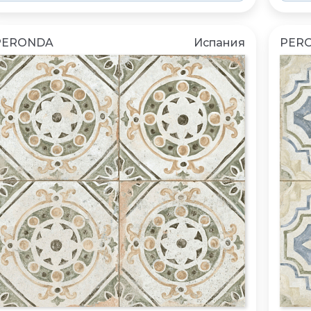
PERONDA
Испания
PER