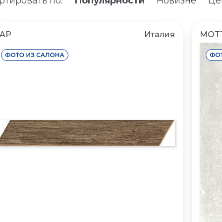
ртировать по:
Популярности
Новизне
Це
FAP
Италия
MOT