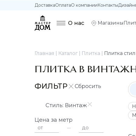
Доставка
Оплата
О компании
Контакты
Дизайн
О нас
Магазины
Плит
Главная
Каталог
Плитка
Плитка стил
ПЛИТКА В ВИНТАЖ
ФИЛЬТР
Стиль: Винтаж
Н
М
Цена за метр
от
до