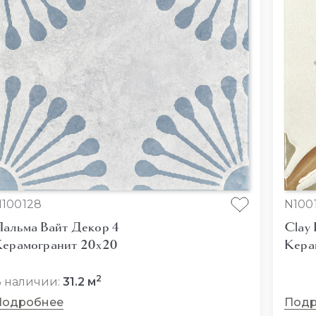
100128
N100
альма Вайт Декор 4
Clay 
ерамогранит 20x20
Кера
2
 наличии:
31.2 м
Подробнее
Подр