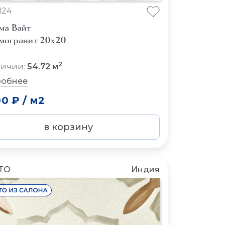
124
ма Вайт
могранит 20x20
2
личии:
54.72 м
обнее
00 ₽
/
м2
в корзину
TO
Индия