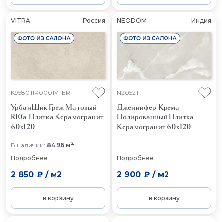
VITRA
Россия
NEODOM
Индия
K958011R0001VTER
N20521
УрбанШик Греж Матовый
Дженнифер Крема
R10a
Плитка Керамогранит
Полированный
Плитка
60x120
Керамогранит 60x120
2
В наличии:
84.96 м
Подробнее
Подробнее
2 850 ₽
/
м2
2 900 ₽
/
м2
в корзину
в корзину