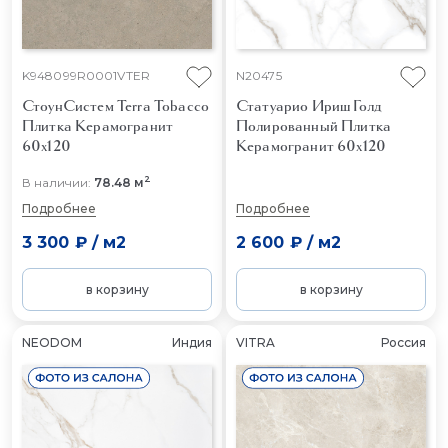
K948099R0001VTER
N20475
СтоунСистем Terra Tobacco
Статуарио Ириш Голд
Плитка Керамогранит
Полированный
Плитка
60x120
Керамогранит 60x120
2
В наличии:
78.48 м
Подробнее
Подробнее
3 300 ₽
/
м2
2 600 ₽
/
м2
в корзину
в корзину
NEODOM
Индия
VITRA
Россия