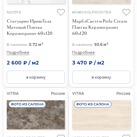
N20576
K948090LPR01VTER
Статуарио Ириш Голд
МарблСистем Perla Cream
Матовый
Плитка
Плитка Керамогранит
Керамогранит 60x120
60x120
2
2
В наличии:
0.72 м
В наличии:
93.6 м
Подробнее
Подробнее
2 600 ₽
/
м2
3 470 ₽
/
м2
в корзину
в корзину
VITRA
Россия
VITRA
Россия