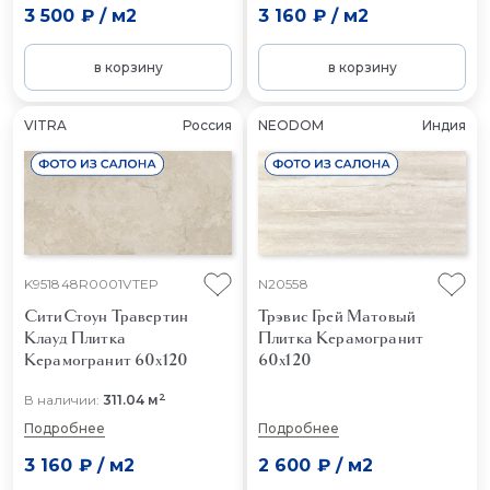
3 500 ₽
/
м2
3 160 ₽
/
м2
в корзину
в корзину
VITRA
Россия
NEODOM
Индия
K951848R0001VTEP
N20558
СитиСтоун Травертин
Трэвис Грей Матовый
Клауд
Плитка
Плитка Керамогранит
Керамогранит 60x120
60x120
2
В наличии:
311.04 м
Подробнее
Подробнее
3 160 ₽
/
м2
2 600 ₽
/
м2