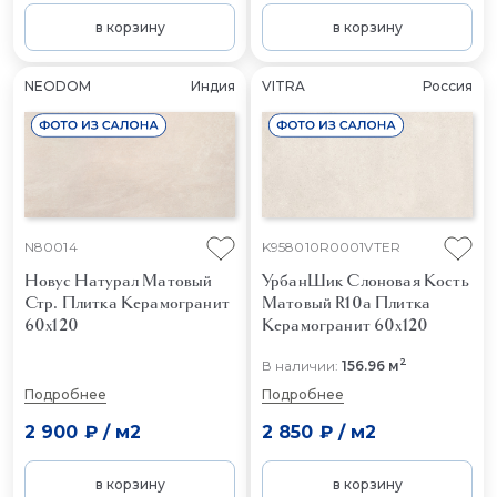
в корзину
в корзину
NEODOM
Индия
VITRA
Россия
N80014
K958010R0001VTER
Новус Натурал Матовый
УрбанШик Слоновая Кость
Стр.
Плитка Керамогранит
Матовый R10a
Плитка
60x120
Керамогранит 60x120
2
В наличии:
156.96 м
Подробнее
Подробнее
2 900 ₽
/
м2
2 850 ₽
/
м2
в корзину
в корзину