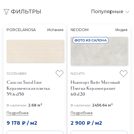
ФИЛЬТРЫ
Популярные
PORCELANOSA
Испания
NEODOM
Индия
100354889
N20479
Cancun Sand Line
Ньюпорт Вайт Матовый
Керамическая плитка
Плитка Керамогранит
59.6x150
60x120
2
2
В наличии:
2.68 м
В наличии:
2456.64 м
Подробнее
Подробнее
9 178 ₽
/
м2
2 900 ₽
/
м2