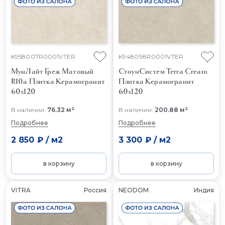
K958007R0001VTER
K948098R0001VTER
МунЛайт Греж Матовый
СтоунСистем Terra Cream
R10a
Плитка Керамогранит
Плитка Керамогранит
60x120
60x120
2
2
В наличии:
76.32 м
В наличии:
200.88 м
Подробнее
Подробнее
2 850 ₽
/
м2
3 300 ₽
/
м2
в корзину
в корзину
VITRA
Россия
NEODOM
Индия