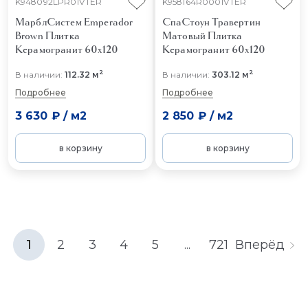
K948092LPR01VTER
K958164R0001VTER
МарблСистем Emperador
СпаСтоун Травертин
Brown
Плитка
Матовый
Плитка
Керамогранит 60x120
Керамогранит 60x120
2
2
В наличии:
112.32 м
В наличии:
303.12 м
Подробнее
Подробнее
3 630 ₽
/
м2
2 850 ₽
/
м2
в корзину
в корзину
1
2
3
4
5
...
721
Вперёд