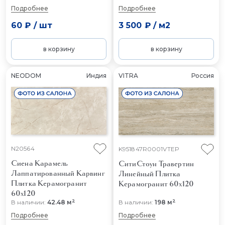
Подробнее
Подробнее
60 ₽
/
шт
3 500 ₽
/
м2
в корзину
в корзину
NEODOM
Индия
VITRA
Россия
N20564
K951847R0001VTEP
Сиена Карамель
СитиСтоун Травертин
Лаппатированный Карвинг
Линейный
Плитка
Плитка Керамогранит
Керамогранит 60x120
60x120
2
2
В наличии:
42.48 м
В наличии:
198 м
Подробнее
Подробнее