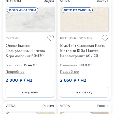
NEODOM
Индия
VITRA
Россия
CV20306
K958006R0001VTER
Оникс Бьянко
МунЛайт Слоновая Кость
Полированный
Плитка
Матовый R10a
Плитка
Керамогранит 60x120
Керамогранит 60x120
2
2
В наличии:
19.44 м
В наличии:
190.8 м
Подробнее
Подробнее
2 900 ₽
/
м2
2 850 ₽
/
м2
в корзину
в корзину
VITRA
Россия
VITRA
Россия