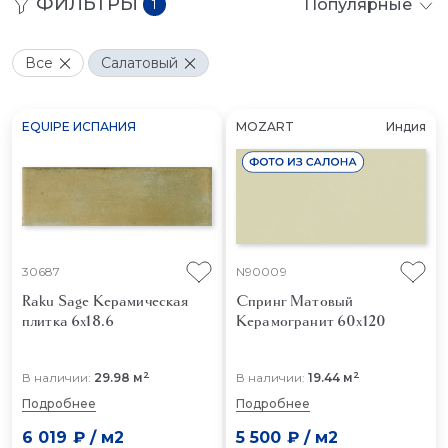
ФИЛЬТРЫ
Популярные
1
Все
Салатовый
EQUIPE ИСПАНИЯ
MOZART
Индия
30687
N90009
Raku Sage
Керамическая
Спринг Матовый
плитка 6x18.6
Керамогранит 60x120
2
2
В наличии:
29.98 м
В наличии:
19.44 м
Подробнее
Подробнее
6 019 ₽
/
м2
5 500 ₽
/
м2