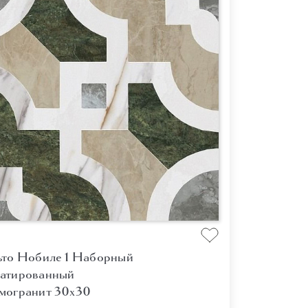
ьто Нобиле 1 Наборный
атированный
могранит 30x30