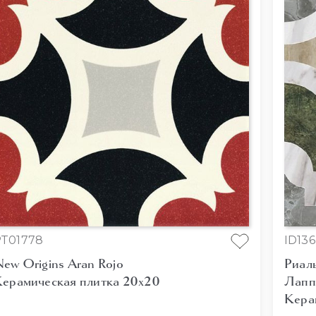
T01778
ID136
ew Origins Aran Rojo
Риал
ерамическая плитка 20x20
Лапп
Кера