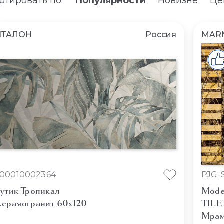
ртировать по:
Популярности
Новизне
Це
ИТАЛОН
Россия
MAR
00010002364
PJG-
утик Тропикал
Mode
ерамогранит 60x120
TILE
Мрам