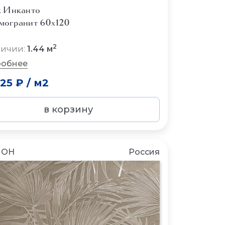
к Инканто
могранит 60x120
2
личии:
1.44 м
обнее
725 ₽
/
м2
в корзину
ЛОН
Россия