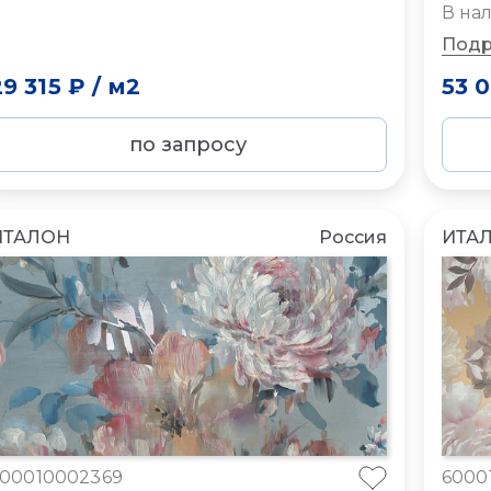
В на
Подр
29 315 ₽
/
м2
53 
по запросу
ИТАЛОН
Россия
ИТА
00010002369
6000