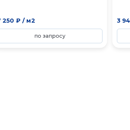
7 250 ₽
/
м2
3 9
по запросу