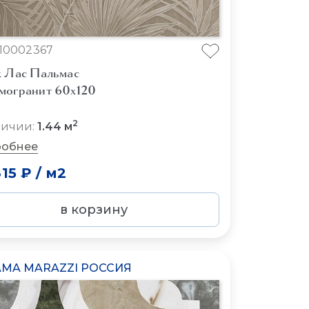
10002367
к Лас Пальмас
могранит 60x120
2
личии:
1.44 м
обнее
815 ₽
/
м2
в корзину
MA MARAZZI РОССИЯ