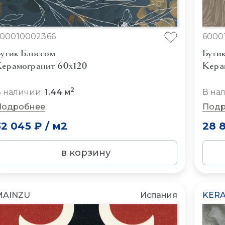
00010002366
6000
утик Блоссом
Бути
ерамогранит 60x120
Кера
2
 наличии:
1.44 м
В на
Подробнее
Подр
32 045 ₽
/
м2
28 
в корзину
MAINZU
Испания
KERA