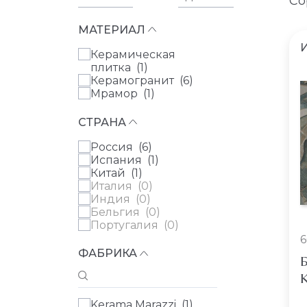
Со
МАТЕРИАЛ
Керамическая
плитка (
1
)
Керамогранит (
6
)
Мрамор (
1
)
СТРАНА
Россия (
6
)
Испания (
1
)
Китай (
1
)
Италия (
0
)
Индия (
0
)
Бельгия (
0
)
Португалия (
0
)
6
ФАБРИКА
Б
К
Kerama Marazzi (
1
)