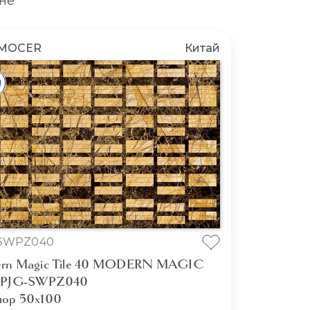
не
MOCER
Китай
SWPZ040
rn Magic Tile 40 MODERN MAGIC
 PJG-SWPZ040
ор 50x100