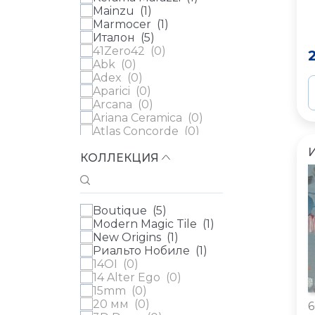
Mainzu (
1
)
Marmocer (
1
)
Италон (
5
)
41Zero42 (
0
)
Abk (
0
)
Adex (
0
)
Aparici (
0
)
Arcana (
0
)
Ariana Ceramica (
0
)
Atlas Concorde (
0
)
Atlas Concorde Russia
КОЛЛЕКЦИЯ
(
0
)
Ava (
0
)
Azulev (
0
)
Casa Dolce Casa (
0
)
Boutique (
5
)
Cedit (
0
)
Modern Magic Tile (
1
)
Century (
0
)
New Origins (
1
)
Ceramica Ribesalbes
Риальто Нобиле (
1
)
(
0
)
14OI (
0
)
Ceramica Vilar Albaro
14 Alter Ego (
0
)
(
0
)
15mm (
0
)
Cerdomus (
0
)
20 мм (
0
)
Cifre (
0
)
6