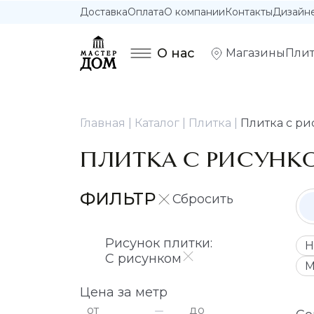
Доставка
Оплата
О компании
Контакты
Дизайн
О нас
Магазины
Плит
Главная
Каталог
Плитка
Плитка с р
ПЛИТКА С РИСУНК
ФИЛЬТР
Рисунок плитки:
Н
С рисунком
М
Цена за метр
от
до