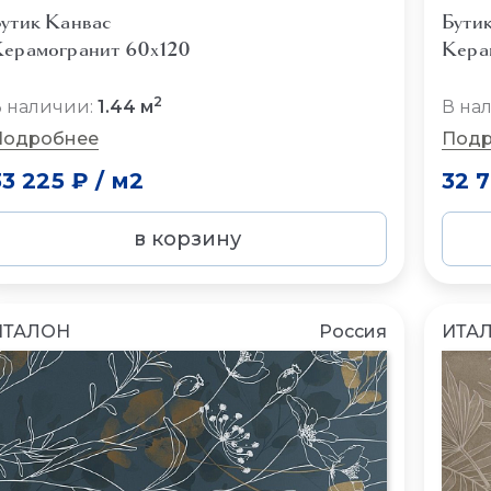
утик Канвас
Бути
ерамогранит 60x120
Кера
2
 наличии:
1.44 м
В на
Подробнее
Подр
33 225 ₽
/
м2
32 
в корзину
ИТАЛОН
Россия
ИТА