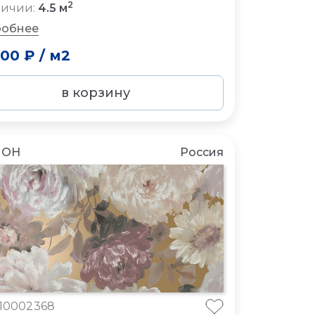
2
личии:
4.5 м
обнее
000 ₽
/
м2
в корзину
ЛОН
Россия
10002368