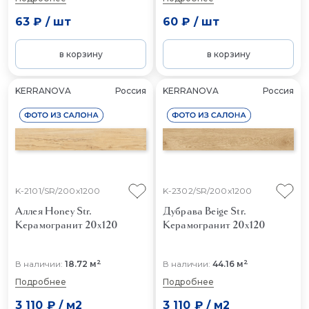
63 ₽
/
шт
60 ₽
/
шт
в корзину
в корзину
KERRANOVA
Россия
KERRANOVA
Россия
K-2101/SR/200x1200
K-2302/SR/200x1200
Аллея Honey Str.
Дубрава Beige Str.
Керамогранит 20x120
Керамогранит 20x120
2
2
В наличии:
18.72 м
В наличии:
44.16 м
Подробнее
Подробнее
3 110 ₽
/
м2
3 110 ₽
/
м2