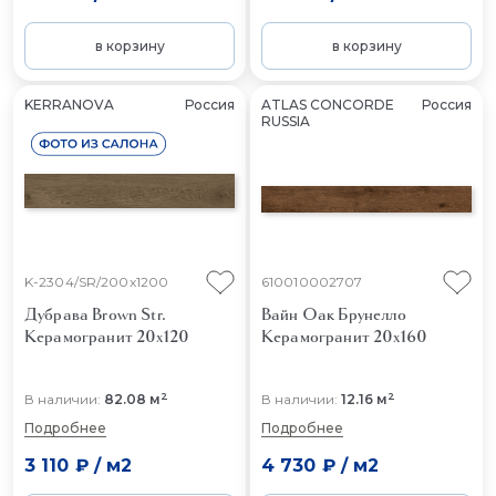
в корзину
в корзину
KERRANOVA
Россия
ATLAS CONCORDE
Россия
RUSSIA
K-2304/SR/200x1200
610010002707
Дубрава Brown Str.
Вайн Оак Брунелло
Керамогранит 20x120
Керамогранит 20x160
2
2
В наличии:
82.08 м
В наличии:
12.16 м
Подробнее
Подробнее
3 110 ₽
/
м2
4 730 ₽
/
м2