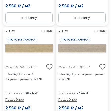
2 550 ₽
/
м2
2 550 ₽
/
м2
в корзину
в корзину
VITRA
Россия
VITRA
Россия
K947907R0001VTEP
K947908R0001VTEP
ОакВуд Бежевый
ОакВуд Греж
Керамогранит
Керамогранит 20x120
20x120
2
2
В наличии:
180.24 м
В наличии:
73.44 м
Подробнее
Подробнее
2 550 ₽
/
м2
2 550 ₽
/
м2