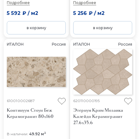
Подробнее
Подробнее
5 592 ₽
/
м2
5 256 ₽
/
м2
в корзину
в корзину
ИТАЛОН
Россия
ИТАЛОН
Россия
610010002687
620110000195
Континуум Стоун Беж
Этернум Крим Мозаика
Керамогранит 80x160
Калейдо
Керамогранит
27.6x35.6
2
В наличии:
49.92 м