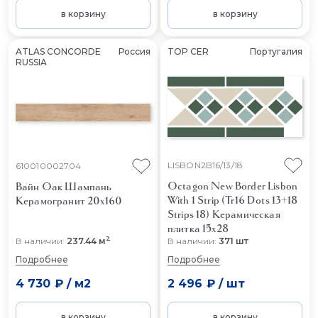
в корзину
в корзину
ATLAS CONCORDE
Россия
TOP CER
Португалия
RUSSIA
LISBON2B16/13/18
610010002704
Octagon New Border Lisbon
Вайн Оак Шампань
With 1 Strip (Tr16 Dots 13+18
Керамогранит 20x160
Strips 18)
Керамическая
плитка 15x28
2
В наличии:
237.44 м
В наличии:
371 шт
Подробнее
Подробнее
4 730 ₽
/
м2
2 496 ₽
/
шт
в корзину
в корзину