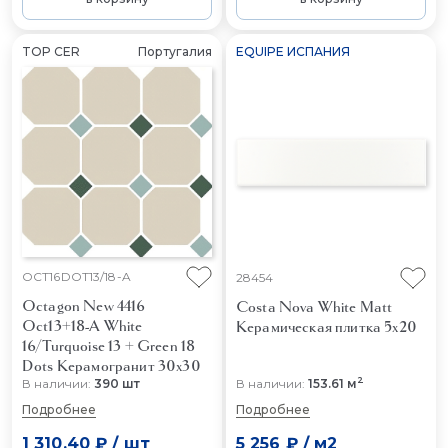
TOP CER
Португалия
EQUIPE ИСПАНИЯ
OCT16DOT13/18-A
28454
Octagon New 4416
Costa Nova White Matt
Oct13+18-A White
Керамическая плитка 5x20
16/Turquoise 13 + Green 18
Dots
Керамогранит 30x30
2
В наличии:
390 шт
В наличии:
153.61 м
Подробнее
Подробнее
1 310.40 ₽
/
шт
5 256 ₽
/
м2