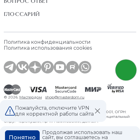
ВОПРОС ОТВЕТ
ГЛОССАРИЙ
Политика конфиденциальности
Политика использования cookies
© 2026,
Мастердом
shop@masterdom.ru
Пожалуйста, отключите VPN
ООО "АРТДЕКОРИУМ", ИНН: 9728136130, КПП: 772801001, ОГРН:
для корректной работы сайта
1247700460260, 117335, Город Москва, вн.тер. г. Муниципальный
Округ Черемушки, пр-кт Нахимовский, дом 59А
Продолжая использовать наш
Понятно
сайт, вы соглашаетесь на