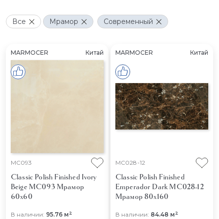
Все
Мрамор
Современный
MARMOCER
Китай
MARMOCER
Китай
MC093
MC028-12
Classic Polish Finished Ivory
Classic Polish Finished
Beige MC093
Мрамор
Emperador Dark MC028-12
60x60
Мрамор 80x160
2
2
В наличии:
95.76 м
В наличии:
84.48 м