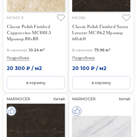
MC001-3
MC062
Classic Polish Finished
Classic Polish Finished Santa
Cappuccino MC001-3
Lurante MC062
Мрамор
Мрамор 80x80
60x60
2
2
В наличии:
10.24 м
В наличии:
75.96 м
Подробнее
Подробнее
20 300 ₽
/
м2
20 100 ₽
/
м2
в корзину
в корзину
MARMOCER
Китай
MARMOCER
Китай