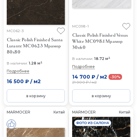
MC098-1
MC062-3
Classic Polish Finished Venus
Classic Polish Finished Santa
White MC098-1
Мрамор
Lurante MC062-3
Мрамор
30x60
80x80
2
В наличии:
18.72 м
2
В наличии:
1.28 м
Подробнее
Подробнее
14 700 ₽
/
м2
-30%
16 500 ₽
/
м2
21 000 ₽
/
м2
в корзину
в корзину
MARMOCER
Китай
MARMOCER
Китай