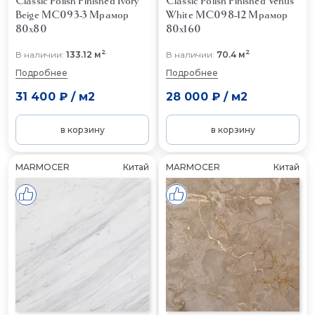
Classic Polish Finished Ivory
Classic Polish Finished Venus
Beige MC093-3
Мрамор
White MC098-12
Мрамор
80x80
80x160
2
2
В наличии:
133.12 м
В наличии:
70.4 м
Подробнее
Подробнее
31 400 ₽
/
м2
28 000 ₽
/
м2
в корзину
в корзину
MARMOCER
Китай
MARMOCER
Китай