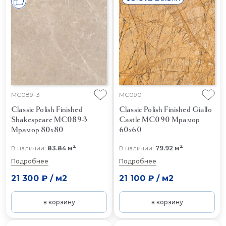
MC089-3
MC090
Classic Polish Finished
Classic Polish Finished Giallo
Shakespeare MC089-3
Castle MC090
Мрамор
Мрамор 80x80
60x60
2
2
В наличии:
83.84 м
В наличии:
79.92 м
Подробнее
Подробнее
21 300 ₽
/
м2
21 100 ₽
/
м2
в корзину
в корзину