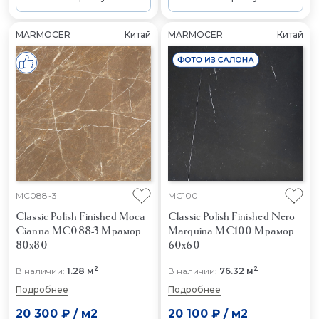
MARMOCER
Китай
MARMOCER
Китай
MC088-3
MC100
Classic Polish Finished Moca
Classic Polish Finished Nero
Cianna MC088-3
Мрамор
Marquina MC100
Мрамор
80x80
60x60
2
2
В наличии:
1.28 м
В наличии:
76.32 м
Подробнее
Подробнее
20 300 ₽
/
м2
20 100 ₽
/
м2