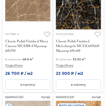
MC088-4
MCHL60X60
Classic Polish Finished Moca
Classic Polish Finished
Cianna MC088-4
Мрамор
Michelangelo MCHL60X60
60x90
Мрамор 60x60
2
2
В наличии:
48.6 м
В наличии:
52.92 м
Подробнее
Подробнее
26 700 ₽
/
м2
22 000 ₽
/
м2
в корзину
в корзину
MARMOCER
Китай
MARMOCER
Китай