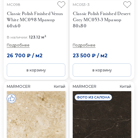
MC098
MC053-3
Classic Polish Finished Venus
Classic Polish Finished Desert
White MC098
Мрамор
Grey MC053-3
Мрамор
60x60
80x80
2
В наличии:
123.12 м
Подробнее
Подробнее
26 700 ₽
/
м2
23 500 ₽
/
м2
в корзину
в корзину
MARMOCER
Китай
MARMOCER
Китай