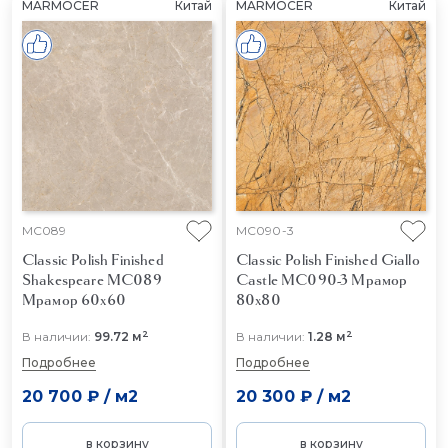
MARMOCER
Китай
MARMOCER
Китай
MC089
MC090-3
Classic Polish Finished
Classic Polish Finished Giallo
Shakespeare MC089
Castle MC090-3
Мрамор
Мрамор 60x60
80x80
2
2
В наличии:
99.72 м
В наличии:
1.28 м
Подробнее
Подробнее
20 700 ₽
/
м2
20 300 ₽
/
м2
в корзину
в корзину