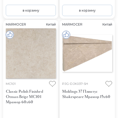
в корзину
в корзину
MARMOCER
Китай
MARMOCER
Китай
MC101
PJG-DJX037-SH
Classic Polish Finished
Moldings 37 Плинтус
Otman Beige MC101
Shakespeare
Мрамор 15x60
Мрамор 60x60