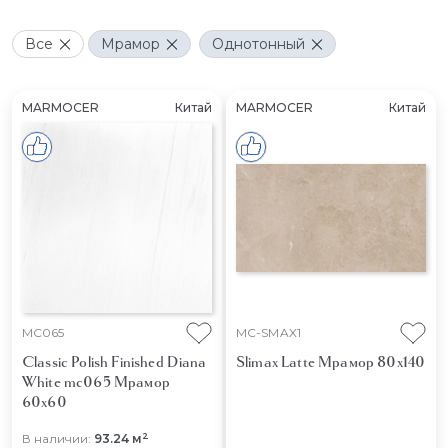
Все
Мрамор
Однотонный
MARMOCER
Китай
MARMOCER
Китай
MC065
MC-SMAX1
Classic Polish Finished Diana
Slimax Latte
Мрамор 80x140
White mc065
Мрамор
60x60
2
В наличии:
93.24 м