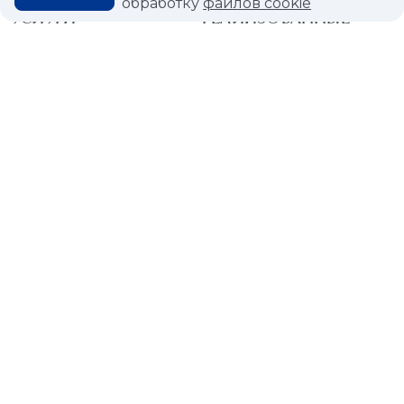
обработку
файлов cookie
УСЛУГИ
РЕАЛИЗОВАННЫЕ
ПРОЕКТЫ
Разгрузка
Выезд специалиста на
ПАРТНЕРСКАЯ
замеры
ПРОГРАММА
Выезд дизайнера для
подбора штор
КОЛЛЕКЦИИ
БЛОГ
PDF - КАТАЛОГИ
Статьи
Мероприятия
Акции
О КОМПАНИИ
КОНТАКТЫ
МАГАЗИНЫ
ДИЛЕРАМ