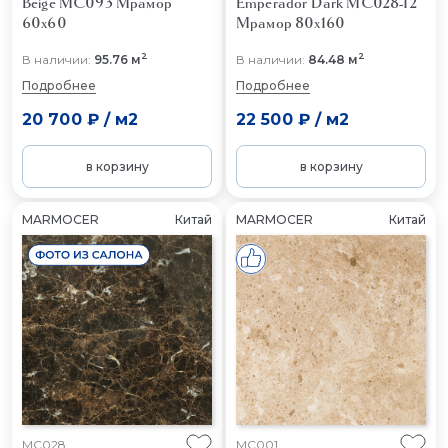
Beige MC093
Мрамор
Emperador Dark MC028-12
60x60
Мрамор 80x160
2
2
В наличии:
95.76 м
В наличии:
84.48 м
Подробнее
Подробнее
20 700 ₽
/
м2
22 500 ₽
/
м2
в корзину
в корзину
MARMOCER
Китай
MARMOCER
Китай
MC028
MC001