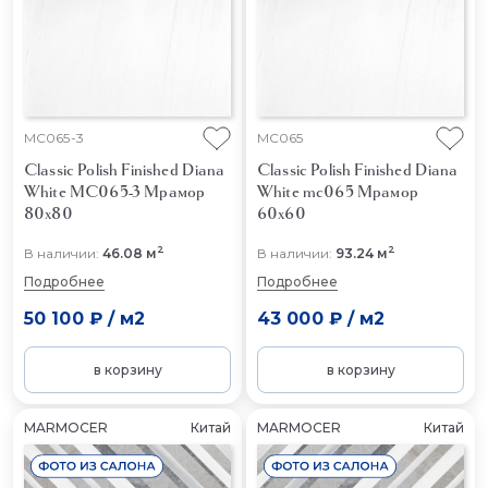
MC065-3
MC065
Classic Polish Finished Diana
Classic Polish Finished Diana
White MC065-3
Мрамор
White mc065
Мрамор
80x80
60x60
2
2
В наличии:
46.08 м
В наличии:
93.24 м
Подробнее
Подробнее
50 100 ₽
/
м2
43 000 ₽
/
м2
в корзину
в корзину
MARMOCER
Китай
MARMOCER
Китай