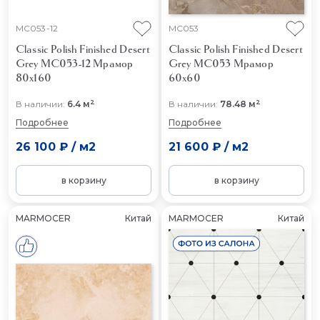
MC053-12
MC053
Classic Polish Finished Desert
Classic Polish Finished Desert
Grey MC053-12
Мрамор
Grey MC053
Мрамор
80x160
60x60
2
2
В наличии:
6.4 м
В наличии:
78.48 м
Подробнее
Подробнее
26 100 ₽
/
м2
21 600 ₽
/
м2
в корзину
в корзину
MARMOCER
Китай
MARMOCER
Китай