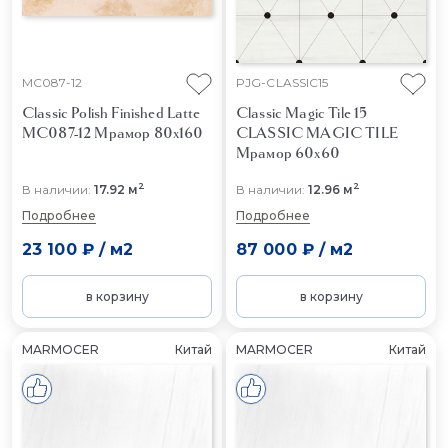
MC087-12
PJG-CLASSIC15
Classic Polish Finished Latte
Classic Magic Tile 15
MC087-12
Мрамор 80x160
CLASSIC MAGIC TILE
Мрамор 60x60
2
2
В наличии:
17.92 м
В наличии:
12.96 м
Подробнее
Подробнее
23 100 ₽
/
м2
87 000 ₽
/
м2
в корзину
в корзину
MARMOCER
Китай
MARMOCER
Китай