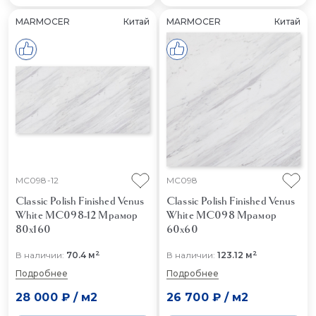
MARMOCER
Китай
MARMOCER
Китай
MC098-12
MC098
Classic Polish Finished Venus
Classic Polish Finished Venus
White MC098-12
Мрамор
White MC098
Мрамор
80x160
60x60
2
2
В наличии:
70.4 м
В наличии:
123.12 м
Подробнее
Подробнее
28 000 ₽
/
м2
26 700 ₽
/
м2