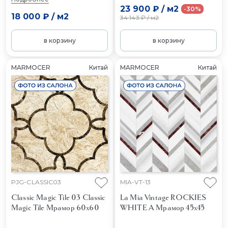
23 900 ₽
/
м2
-30%
18 000 ₽
/
м2
34 143 ₽
/
м2
в корзину
в корзину
MARMOCER
Китай
MARMOCER
Китай
PJG-CLASSIC03
MIA-VT-13
Classic Magic Tile 03 Classic
La Mia Vintage ROCKIES
Magic Tile
Мрамор 60x60
WHITE A
Мрамор 45x45