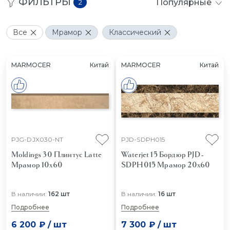
ФИЛЬТРЫ
Популярные
2
Все
Мрамор
Классический
MARMOCER
Китай
MARMOCER
Китай
PJG-DJX030-NT
PJD-SDPH015
Moldings 30 Плинтус Latte
Waterjet 15 Бордюр PJD-
Мрамор 10x60
SDPH015
Мрамор 20x60
В наличии:
162 шт
В наличии:
16 шт
Подробнее
Подробнее
6 200 ₽
/
шт
7 300 ₽
/
шт