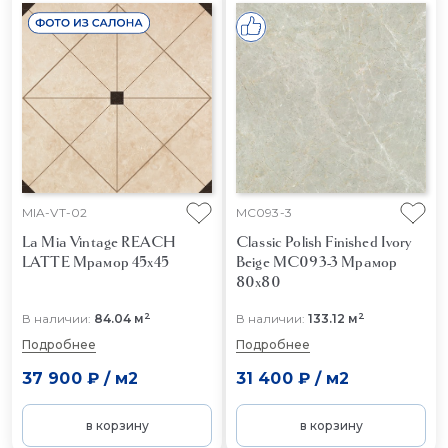
MIA-VT-02
MC093-3
La Mia Vintage REACH
Classic Polish Finished Ivory
LATTE
Мрамор 45x45
Beige MC093-3
Мрамор
80x80
2
2
В наличии:
84.04 м
В наличии:
133.12 м
Подробнее
Подробнее
37 900 ₽
/
м2
31 400 ₽
/
м2
в корзину
в корзину