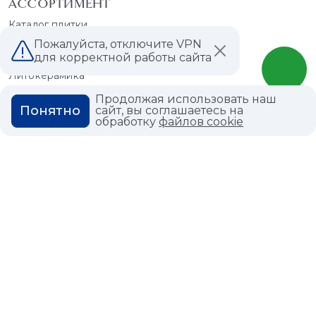
АССОРТИМЕНТ
Каталог плитки
Керамогранит
Пожалуйста, отключите VPN
для корректной работы сайта
Мрамор
Литокерамика
Каталог обоев
Продолжая использовать наш
Понятно
сайт, вы соглашаетесь на
Краска
обработку
файлов cookie
Сантехника
СПЕЦПРЕДЛОЖЕНИЕ
Распродажа плитки
Распродажа обоев
ПОКУПАТЕЛЯМ
ДИЗАЙНЕРЫ
УСЛУГИ
РЕАЛИЗОВАННЫЕ
ПРОЕКТЫ
Разгрузка
Выезд специалиста на
ПАРТНЕРСКАЯ
замеры