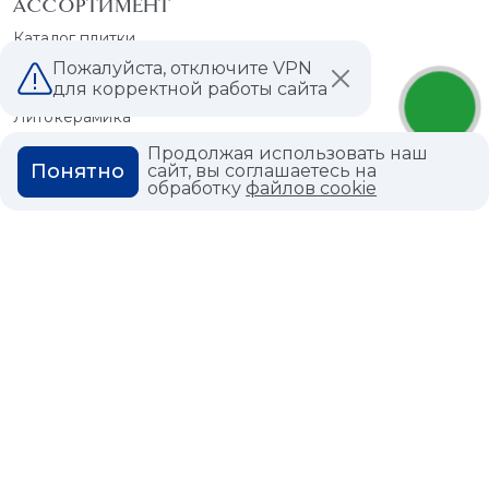
АССОРТИМЕНТ
Каталог плитки
Керамогранит
Пожалуйста, отключите VPN
для корректной работы сайта
Мрамор
Литокерамика
Каталог обоев
Продолжая использовать наш
Понятно
сайт, вы соглашаетесь на
Краска
обработку
файлов cookie
Сантехника
СПЕЦПРЕДЛОЖЕНИЕ
Распродажа плитки
Распродажа обоев
ПОКУПАТЕЛЯМ
ДИЗАЙНЕРЫ
УСЛУГИ
РЕАЛИЗОВАННЫЕ
ПРОЕКТЫ
Разгрузка
Выезд специалиста на
ПАРТНЕРСКАЯ
замеры