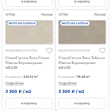
в корзину
в корзину
VITRA
Россия
VITRA
Россия
K948098R0001VTER
K948099R0001VTER
СтоунСистем Terra Cream
СтоунСистем Terra Tobacco
Плитка Керамогранит
Плитка Керамогранит
60x120
60x120
2
2
В наличии:
245.52 м
В наличии:
78.48 м
Подробнее
Подробнее
3 300 ₽
/
м2
3 300 ₽
/
м2
в корзину
в корзину