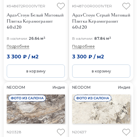
K948672R0001VTER
K948700R0001VTER
АрдэСтоун Белый Матовый
АрдэСтоун Серый Матовый
Плитка Керамогранит
Плитка Керамогранит
60x120
60x120
2
2
В наличии:
26.64 м
В наличии:
87.84 м
Подробнее
Подробнее
3 300 ₽
/
м2
3 300 ₽
/
м2
в корзину
в корзину
NEODOM
Индия
NEODOM
Индия
N20328
N20637