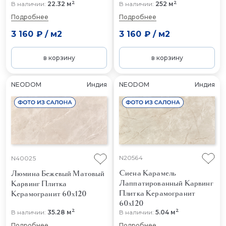
2
2
В наличии:
22.32 м
В наличии:
252 м
Подробнее
Подробнее
3 160 ₽
/
м2
3 160 ₽
/
м2
в корзину
в корзину
NEODOM
Индия
NEODOM
Индия
N20564
N40025
Сиена Карамель
Люмина Бежевый Матовый
Лаппатированный Карвинг
Карвинг
Плитка
Плитка Керамогранит
Керамогранит 60x120
60x120
2
2
В наличии:
35.28 м
В наличии:
5.04 м
Подробнее
Подробнее