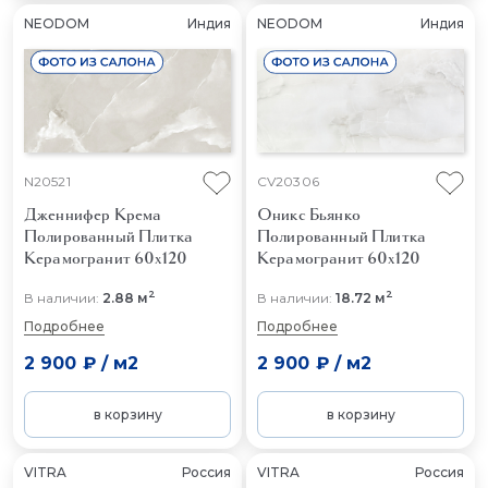
NEODOM
Индия
NEODOM
Индия
N20521
CV20306
Дженнифер Крема
Оникс Бьянко
Полированный
Плитка
Полированный
Плитка
Керамогранит 60x120
Керамогранит 60x120
2
2
В наличии:
2.88 м
В наличии:
18.72 м
Подробнее
Подробнее
2 900 ₽
/
м2
2 900 ₽
/
м2
в корзину
в корзину
VITRA
Россия
VITRA
Россия