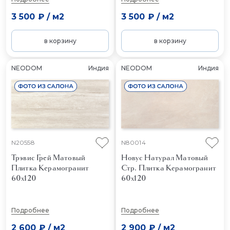
3 500 ₽
/
м2
3 500 ₽
/
м2
в корзину
в корзину
NEODOM
Индия
NEODOM
Индия
N20558
N80014
Трэвис Грей Матовый
Новус Натурал Матовый
Плитка Керамогранит
Стр.
Плитка Керамогранит
60x120
60x120
Подробнее
Подробнее
2 600 ₽
/
м2
2 900 ₽
/
м2