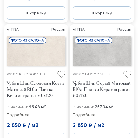
в корзину
в корзину
VITRA
Россия
VITRA
Россия
K958010R0001VTER
K958013R0001VTER
УрбанШик Слоновая Кость
УрбанШик Серый Матовый
Матовый R10a
Плитка
R10a
Плитка Керамогранит
Керамогранит 60x120
60x120
2
2
В наличии:
96.48 м
В наличии:
257.04 м
Подробнее
Подробнее
2 850 ₽
/
м2
2 850 ₽
/
м2