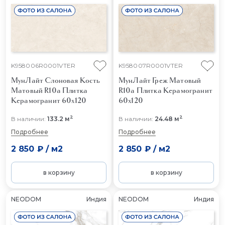
K958006R0001VTER
K958007R0001VTER
МунЛайт Слоновая Кость
МунЛайт Греж Матовый
Матовый R10a
Плитка
R10a
Плитка Керамогранит
Керамогранит 60x120
60x120
2
2
В наличии:
133.2 м
В наличии:
24.48 м
Подробнее
Подробнее
2 850 ₽
/
м2
2 850 ₽
/
м2
в корзину
в корзину
NEODOM
Индия
NEODOM
Индия