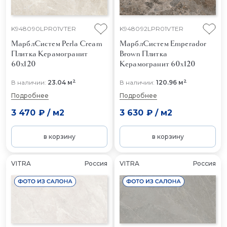
K948090LPR01VTER
K948092LPR01VTER
МарблСистем Perla Cream
МарблСистем Emperador
Плитка Керамогранит
Brown
Плитка
60x120
Керамогранит 60x120
2
2
В наличии:
23.04 м
В наличии:
120.96 м
Подробнее
Подробнее
3 470 ₽
/
м2
3 630 ₽
/
м2
в корзину
в корзину
VITRA
Россия
VITRA
Россия