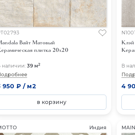
PT02793
N100
andala Вайт Матовый
Клэй
ерамическая плитка 20x20
Кера
2
 наличии:
39 м
В на
Подробнее
Подр
3 950 ₽
/
м2
4 9
в корзину
MOTTO
Индия
MAI