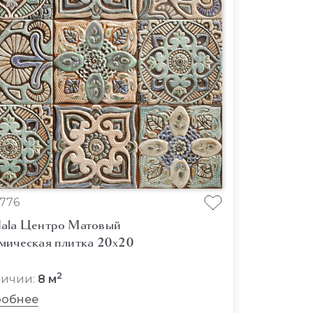
776
ala Центро Матовый
мическая плитка 20x20
2
личии:
8 м
обнее