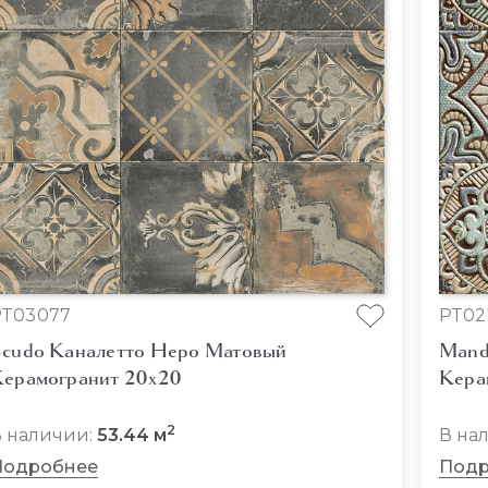
PT03077
PT02
cudo Каналетто Неро Матовый
Mand
ерамогранит 20x20
Кера
2
 наличии:
53.44 м
В на
Подробнее
Подр