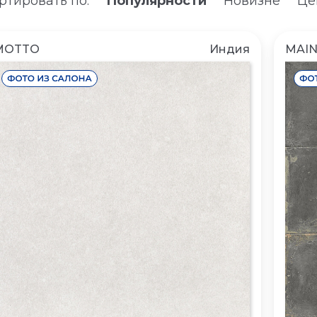
ртировать по:
Популярности
Новизне
Це
MOTTO
Индия
MAI