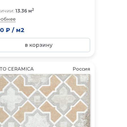
2
личии:
13.36 м
обнее
50 ₽
/
м2
в корзину
TO CERAMICA
Россия