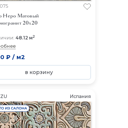
075
o Неро Матовый
могранит 20x20
2
личии:
48.12 м
обнее
50 ₽
/
м2
в корзину
NZU
Испания