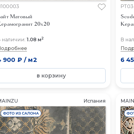
N100003
PT03
айт Матовый
Scud
ерамогранит 20x20
Кера
2
 наличии:
1.08 м
В на
Подробнее
Подр
4 900 ₽
/
м2
6 4
в корзину
MAINZU
Испания
MAI