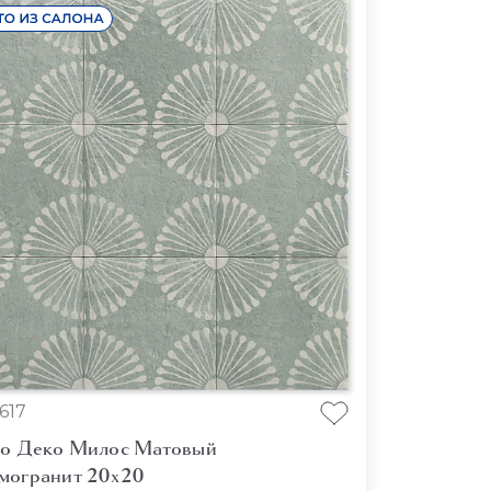
617
no Деко Милос Матовый
могранит 20x20