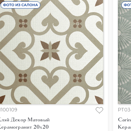
100109
PT03
лэй Декор Матовый
Cari
ерамогранит 20x20
Кера