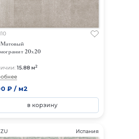
110
 Матовый
могранит 20x20
2
личии:
15.88 м
обнее
00 ₽
/
м2
в корзину
NZU
Испания