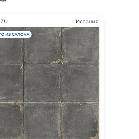
не
NZU
Испания