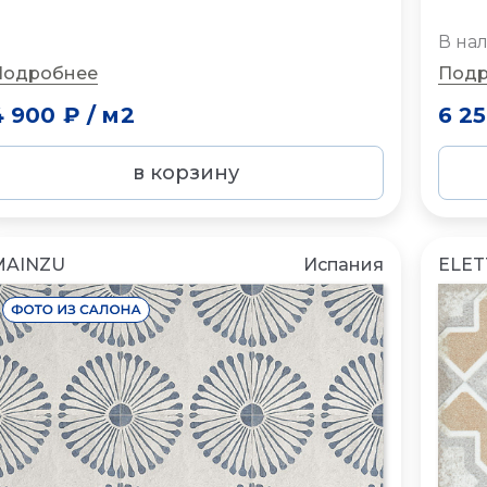
В на
Подробнее
Подр
4 900 ₽
/
м2
6 2
в корзину
MAINZU
Испания
ELET