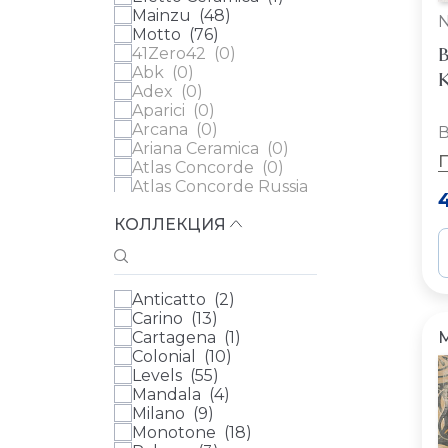
Mainzu (
48
)
Motto (
76
)
В
41Zero42 (
0
)
Abk (
0
)
К
Adex (
0
)
Aparici (
0
)
Arcana (
0
)
В
Ariana Ceramica (
0
)
Atlas Concorde (
0
)
Atlas Concorde Russia
(
0
)
КОЛЛЕКЦИЯ
Ava (
0
)
Azulev (
0
)
Casa Dolce Casa (
0
)
Cedit (
0
)
Anticatto (
2
)
Century (
0
)
Carino (
13
)
Ceramica Ribesalbes
Cartagena (
1
)
(
0
)
Colonial (
10
)
Ceramica Vilar Albaro
Levels (
55
)
(
0
)
Mandala (
4
)
Cerdomus (
0
)
Milano (
9
)
Cifre (
0
)
Monotone (
18
)
Cir (
0
)