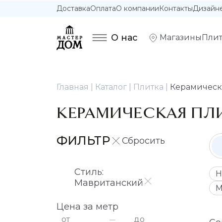
Доставка
Оплата
О компании
Контакты
Дизайн
О нас
Магазины
Плит
Главная
Каталог
Плитка
Керамическ
КЕРАМИЧЕСКАЯ ПЛ
ФИЛЬТР
Стиль:
Н
Мавританский
М
Цена за метр
от
до