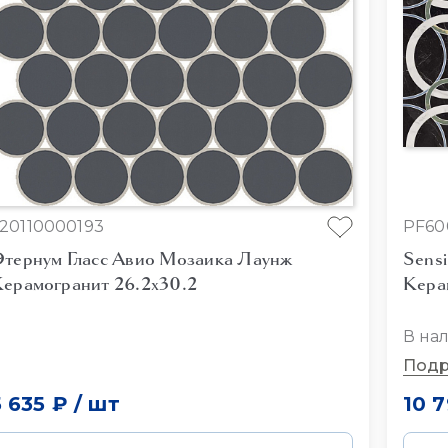
20110000193
PF60
тернум Гласс Авио Мозаика Лаунж
Sensi
ерамогранит 26.2x30.2
Кера
В на
Подр
5 635 ₽
/
шт
10 