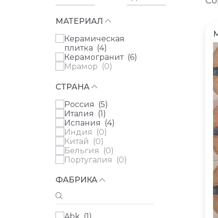
Со
МАТЕРИАЛ
Керамическая
плитка (
4
)
Керамогранит (
6
)
Мрамор (
0
)
СТРАНА
Россия (
5
)
Италия (
1
)
Испания (
4
)
Индия (
0
)
Китай (
0
)
Бельгия (
0
)
Португалия (
0
)
ФАБРИКА
Abk (
1
)