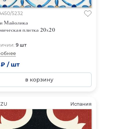
A450/5232
и Майолика
мическая плитка 20x20
личии:
9 шт
обнее
 ₽
/
шт
в корзину
NZU
Испания