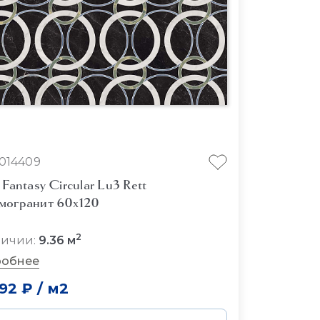
014409
 Fantasy Circular Lu3 Rett
могранит 60x120
2
личии:
9.36 м
обнее
792 ₽
/
м2