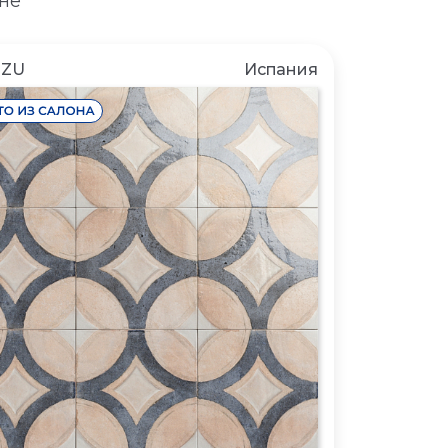
не
NZU
Испания