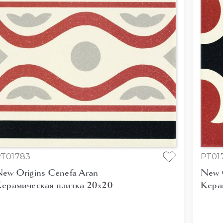
T01783
PT01
ew Origins Cenefa Aran
New O
ерамическая плитка 20x20
Кера