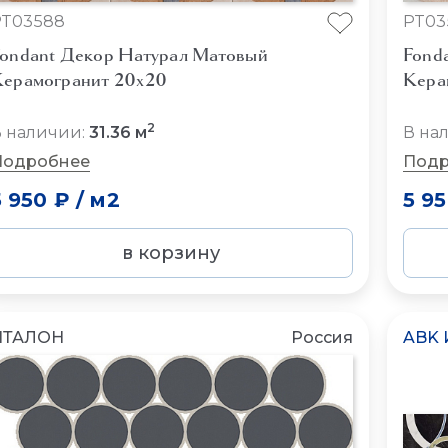
PT03588
PT03
ondant Декор Натурал Матовый
Fond
ерамогранит 20x20
Кера
2
 наличии:
31.36 м
В на
Подробнее
Подр
5 950 ₽
/
м2
5 9
в корзину
ИТАЛОН
Россия
ABK 