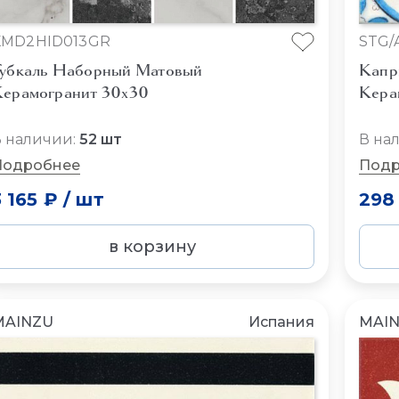
KMD2HID013GR
STG/
убкаль Наборный Матовый
Капр
ерамогранит 30x30
Кера
 наличии:
52 шт
В на
Подробнее
Подр
3 165 ₽
/
шт
298
в корзину
MAINZU
Испания
MAI