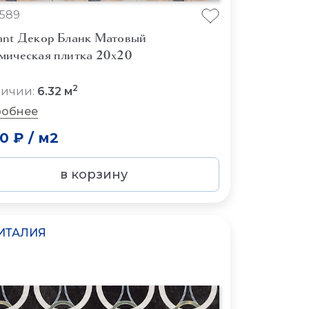
589
ant Декор Бланк Матовый
мическая плитка 20x20
2
личии:
6.32 м
обнее
50 ₽
/
м2
в корзину
ИТАЛИЯ