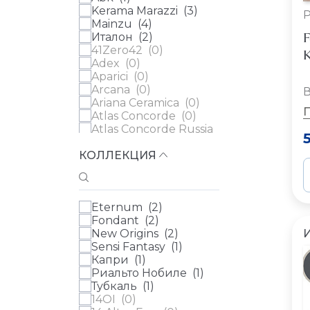
Kerama Marazzi (
3
)
Mainzu (
4
)
F
Италон (
2
)
41Zero42 (
0
)
К
Adex (
0
)
Aparici (
0
)
Arcana (
0
)
В
Ariana Ceramica (
0
)
Atlas Concorde (
0
)
Atlas Concorde Russia
(
0
)
КОЛЛЕКЦИЯ
Ava (
0
)
Azulev (
0
)
Casa Dolce Casa (
0
)
Cedit (
0
)
Eternum (
2
)
Century (
0
)
Fondant (
2
)
Ceramica Ribesalbes
New Origins (
2
)
(
0
)
Sensi Fantasy (
1
)
Ceramica Vilar Albaro
Капри (
1
)
(
0
)
Риальто Нобиле (
1
)
Cerdomus (
0
)
Тубкаль (
1
)
Cifre (
0
)
14OI (
0
)
Cir (
0
)