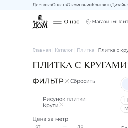
Доставка
Оплата
О компании
Контакты
Дизайн
О нас
Магазины
Плит
Главная
Каталог
Плитка
Плитка с кр
ПЛИТКА С КРУГАМИ
ФИЛЬТР
Рисунок плитки:
Н
Круги
М
Цена за метр
от
до