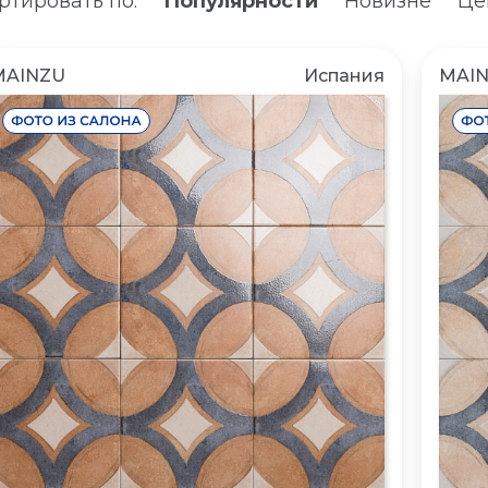
ртировать по:
Популярности
Новизне
Це
MAINZU
Испания
MAI