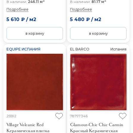
2
2
В наличии:
246.11 м
В наличии:
81.17 м
Подробнее
Подробнее
5 610 ₽
/
м2
5 480 ₽
/
м2
в корзину
в корзину
EQUIPE ИСПАНИЯ
EL BARCO
Испания
25592
78797346
Village Volcanic Red
Glamour-Chic Chic Carmin
Керамическая плитка
Красный
Керамическая