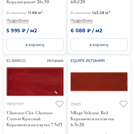
Керамогранит 26x30
60x120
2
2
В наличии:
11.68 м
В наличии:
143.28 м
Подробнее
Подробнее
5 995 ₽
/
м2
6 088 ₽
/
м2
в корзину
в корзину
EL BARCO
Испания
EQUIPE ИСПАНИЯ
78797337
25633
Glamour-Chic Glamour
Village Volcanic Red
Carmin Красный
Керамическая плитка
Керамическая плитка 7.5x15
6.5x20