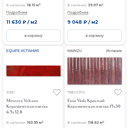
2
2
В наличии:
18.15 м
В наличии:
39.97 м
Подробнее
Подробнее
11 630 ₽
/
м2
9 048 ₽
/
м2
в корзину
в корзину
EQUIPE ИСПАНИЯ
MAINZU
Испания
31631
78802570
Menorca Volcano
Etna Viola Красный
Керамическая плитка
Керамическая плитка 15x30
6.5x32.8
2
2
В наличии:
163.95 м
В наличии:
118.62 м