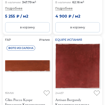
2
2
В наличии:
347.79 м
В наличии:
62.16 м
Подробнее
Подробнее
5 255 ₽
/
м2
4 900 ₽
/
м2
в корзину
в корзину
FAP
Италия
EQUIPE ИСПАНИЯ
fRMW
24457
Glim Россо Куоре
Artisan Burgundy
Брилланте
Керамогранит
Керамическая плитка