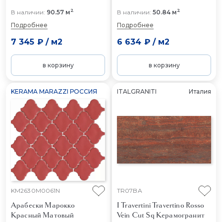
2
2
В наличии:
90.57 м
В наличии:
50.84 м
Подробнее
Подробнее
7 345 ₽
/
м2
6 634 ₽
/
м2
в корзину
в корзину
KERAMA MARAZZI РОССИЯ
ITALGRANITI
Италия
KM2630M0061N
TR07BA
Арабески Марокко
I Travertini Travertino Rosso
Красный Матовый
Vein Cut Sq
Керамогранит