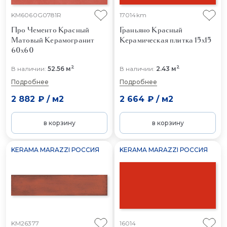
KM6060G0781R
17014km
Про Чементо Красный
Граньяно Красный
Матовый
Керамогранит
Керамическая плитка 15x15
60x60
2
2
В наличии:
52.56 м
В наличии:
2.43 м
Подробнее
Подробнее
2 882 ₽
/
м2
2 664 ₽
/
м2
в корзину
в корзину
KERAMA MARAZZI РОССИЯ
KERAMA MARAZZI РОССИЯ
KM26377
16014