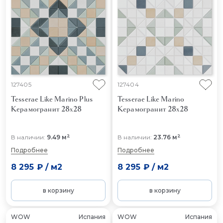
127405
127404
Tesserae Like Marino Plus
Tesserae Like Marino
Керамогранит 28x28
Керамогранит 28x28
2
2
В наличии:
9.49 м
В наличии:
23.76 м
Подробнее
Подробнее
8 295 ₽
/
м2
8 295 ₽
/
м2
в корзину
в корзину
WOW
Испания
WOW
Испания