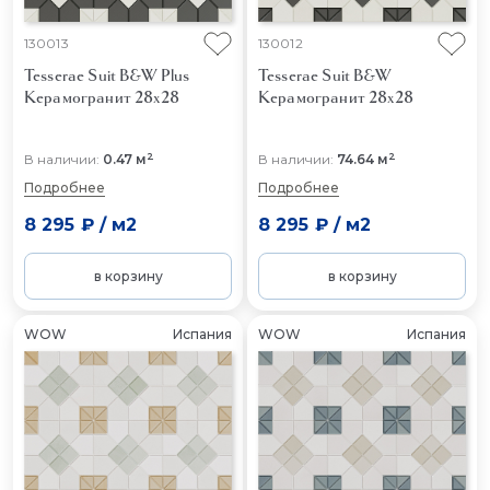
130013
130012
Tesserae Suit B&W Plus
Tesserae Suit B&W
Керамогранит 28x28
Керамогранит 28x28
2
2
В наличии:
0.47 м
В наличии:
74.64 м
Подробнее
Подробнее
8 295 ₽
/
м2
8 295 ₽
/
м2
в корзину
в корзину
WOW
Испания
WOW
Испания