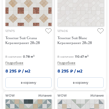
127475
127406
Tesserae Suit Grana
Tesserae Suit Blanc
Керамогранит 28x28
Керамогранит 28x28
2
2
В наличии:
0.78 м
В наличии:
110.47 м
Подробнее
Подробнее
8 295 ₽
/
м2
8 295 ₽
/
м2
в корзину
в корзину
WOW
Испания
WOW
Испания