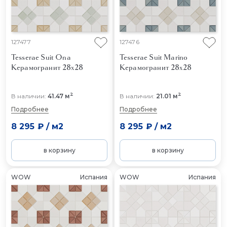
127477
127476
Tesserae Suit Ona
Tesserae Suit Marino
Керамогранит 28x28
Керамогранит 28x28
2
2
В наличии:
41.47 м
В наличии:
21.01 м
Подробнее
Подробнее
8 295 ₽
/
м2
8 295 ₽
/
м2
в корзину
в корзину
WOW
Испания
WOW
Испания