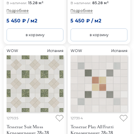
2
2
В наличии:
15.28 м
В наличии:
85.28 м
Подробнее
Подробнее
5 450 ₽
/
м2
5 450 ₽
/
м2
в корзину
в корзину
WOW
Испания
WOW
Испания
127935
127394
Tesserae Suit Moss
Tesserae Play All Frutti
Керамогранит 28x28
Керамогранит 28x28