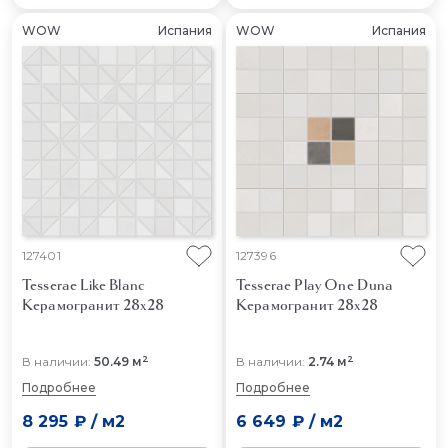
WOW
Испания
WOW
Испания
127401
127396
Tesserae Like Blanc
Tesserae Play One Duna
Керамогранит 28x28
Керамогранит 28x28
2
2
В наличии:
50.49 м
В наличии:
2.74 м
Подробнее
Подробнее
8 295 ₽
/
м2
6 649 ₽
/
м2