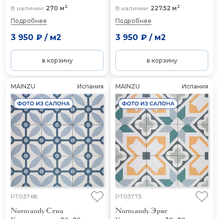
2
2
В наличии:
270 м
В наличии:
227.52 м
Подробнее
Подробнее
3 950 ₽
/
м2
3 950 ₽
/
м2
в корзину
в корзину
MAINZU
Испания
MAINZU
Испания
PT03768
PT03773
Normandy Сена
Normandy Эрве