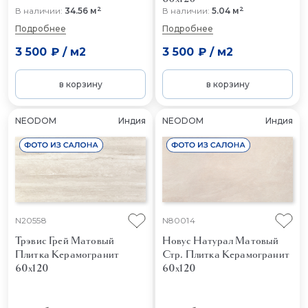
2
2
В наличии:
34.56 м
В наличии:
5.04 м
Подробнее
Подробнее
3 500 ₽
/
м2
3 500 ₽
/
м2
в корзину
в корзину
NEODOM
Индия
NEODOM
Индия
N20558
N80014
Трэвис Грей Матовый
Новус Натурал Матовый
Плитка Керамогранит
Стр.
Плитка Керамогранит
60x120
60x120