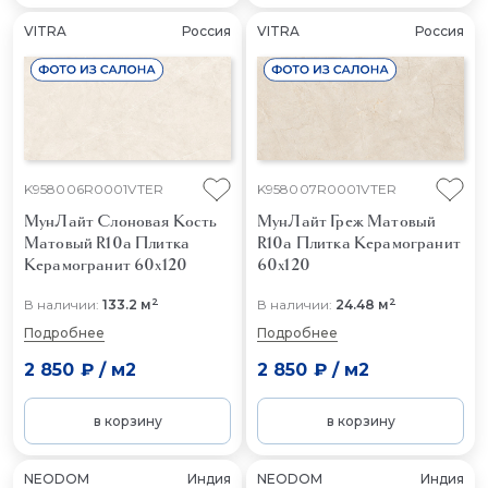
VITRA
Россия
VITRA
Россия
K958006R0001VTER
K958007R0001VTER
МунЛайт Слоновая Кость
МунЛайт Греж Матовый
Матовый R10a
Плитка
R10a
Плитка Керамогранит
Керамогранит 60x120
60x120
2
2
В наличии:
133.2 м
В наличии:
24.48 м
Подробнее
Подробнее
2 850 ₽
/
м2
2 850 ₽
/
м2
в корзину
в корзину
NEODOM
Индия
NEODOM
Индия