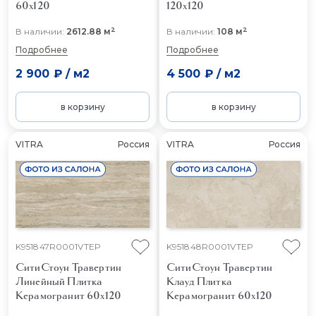
60x120
120x120
2
2
В наличии:
2612.88 м
В наличии:
108 м
Подробнее
Подробнее
2 900 ₽
/
м2
4 500 ₽
/
м2
в корзину
в корзину
VITRA
Россия
VITRA
Россия
K951847R0001VTEP
K951848R0001VTEP
СитиСтоун Травертин
СитиСтоун Травертин
Линейный
Плитка
Клауд
Плитка
Керамогранит 60x120
Керамогранит 60x120