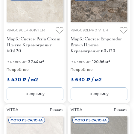
K948090LPR01VTER
K948092LPR01VTER
МарблСистем Perla Cream
МарблСистем Emperador
Плитка Керамогранит
Brown
Плитка
60x120
Керамогранит 60x120
2
2
В наличии:
37.44 м
В наличии:
120.96 м
Подробнее
Подробнее
3 470 ₽
/
м2
3 630 ₽
/
м2
в корзину
в корзину
VITRA
Россия
VITRA
Россия