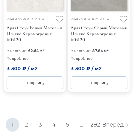
K948672R0001VTER
K948700R0001VTER
АрдэСтоун Белый Матовый
АрдэСтоун Серый Матовый
Плитка Керамогранит
Плитка Керамогранит
60x120
60x120
2
2
В наличии:
62.64 м
В наличии:
87.84 м
Подробнее
Подробнее
3 300 ₽
/
м2
3 300 ₽
/
м2
в корзину
в корзину
1
2
3
4
5
...
292
Вперёд