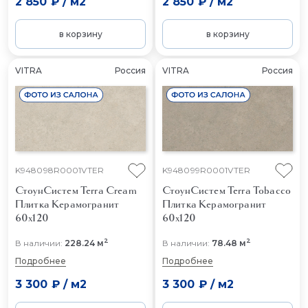
2 850 ₽
/
м2
2 850 ₽
/
м2
в корзину
в корзину
VITRA
Россия
VITRA
Россия
K948098R0001VTER
K948099R0001VTER
СтоунСистем Terra Cream
СтоунСистем Terra Tobacco
Плитка Керамогранит
Плитка Керамогранит
60x120
60x120
2
2
В наличии:
228.24 м
В наличии:
78.48 м
Подробнее
Подробнее
3 300 ₽
/
м2
3 300 ₽
/
м2