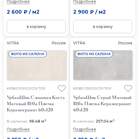
Подробнее
Подробнее
2 600 ₽
/
м2
2 900 ₽
/
м2
в корзину
в корзину
VITRA
Россия
VITRA
Россия
K958010R0001VTER
K958013R0001VTER
УрбанШик Слоновая Кость
УрбанШик Серый Матовый
Матовый R10a
Плитка
R10a
Плитка Керамогранит
Керамогранит 60x120
60x120
2
2
В наличии:
96.48 м
В наличии:
257.04 м
Подробнее
Подробнее