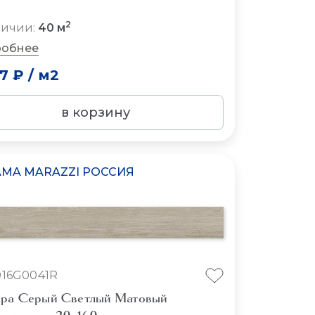
2
личии:
40 м
обнее
07 ₽
/
м2
в корзину
MA MARAZZI РОССИЯ
16G0041R
ра Серый Светлый Матовый