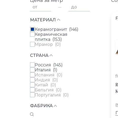
Цена за метр
Со
от
до
МАТЕРИАЛ
Керамогранит (
146
)
Керамическая
плитка (
153
)
Мрамор (
0
)
СТРАНА
Россия (
145
)
Италия (
1
)
Испания (
0
)
Индия (
0
)
R
Китай (
0
)
Бельгия (
0
)
К
Португалия (
0
)
В
ФАБРИКА