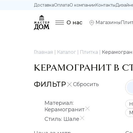
Доставка
Оплата
О компании
Контакты
Дизайн
О нас
Магазины
Плит
Главная
Каталог
Плитка
Керамограни
КЕРАМОГРАНИТ В С
ФИЛЬТР
Материал:
Н
Керамогранит
М
Стиль: Шале