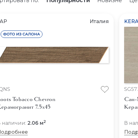
ртировать по:
Популярности
Новизне
Це
FAP
Италия
KERA
fQNS
SG57
oots Tobacco Chevron
Сан-
ерамогранит 7.5x45
Кера
2
 наличии:
2.06 м
В на
Подробнее
Подр