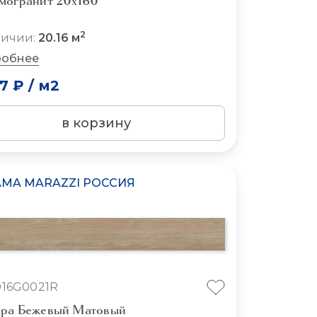
могранит 20x160
2
личии:
20.16 м
обнее
07 ₽
/
м2
в корзину
MA MARAZZI РОССИЯ
16G0021R
ра Бежевый Матовый