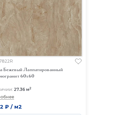
7822R
а Бежевый Лаппатированный
могранит 60x60
2
личии:
27.36 м
обнее
72 ₽
/
м2