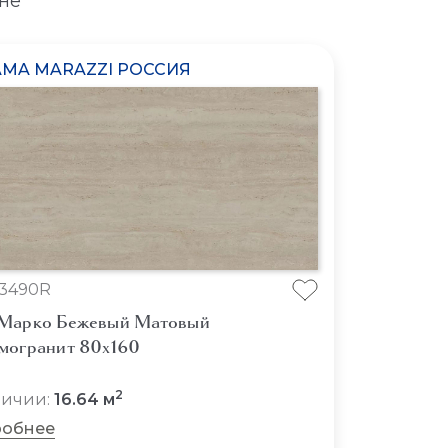
не
MA MARAZZI РОССИЯ
3490R
Марко Бежевый Матовый
могранит 80x160
2
личии:
16.64 м
обнее