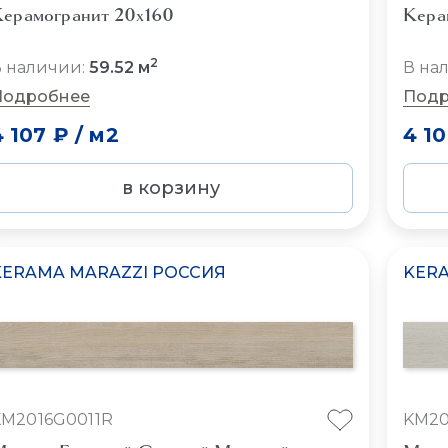
ерамогранит 20x160
Кера
2
 наличии:
59.52 м
В на
Подробнее
Подр
4 107 ₽
/
м2
4 1
в корзину
KERAMA MARAZZI РОССИЯ
KERA
KM2016G0011R
KM20