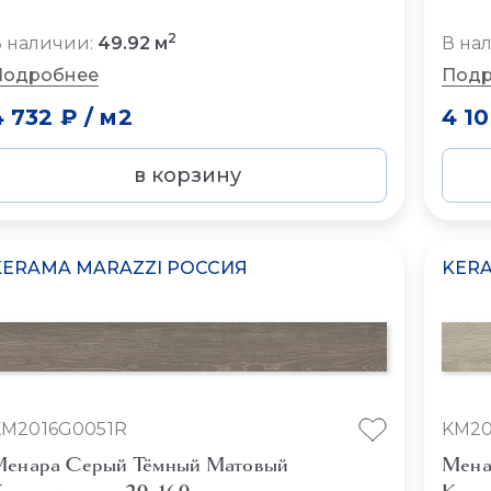
2
 наличии:
49.92 м
В на
Подробнее
Подр
4 732 ₽
/
м2
4 1
в корзину
KERAMA MARAZZI РОССИЯ
KERA
KM2016G0051R
KM20
енара Серый Тёмный Матовый
Мена