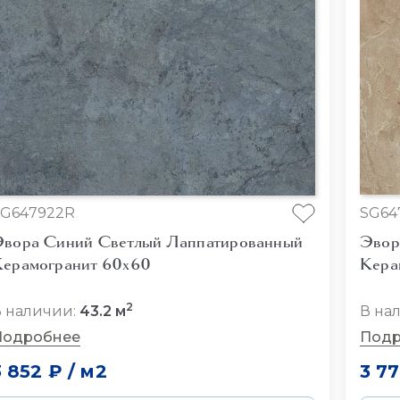
SG647922R
SG64
вора Синий Светлый Лаппатированный
Эвор
ерамогранит 60x60
Кера
2
 наличии:
43.2 м
В на
Подробнее
Подр
3 852 ₽
/
м2
3 7