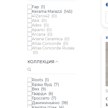
Fap (
1
)
Kerama Marazzi (
145
)
41Zero42 (
0
)
Abk (
0
)
Adex (
0
)
Aparici (
0
)
Arcana (
0
)
Ariana Ceramica (
0
)
Atlas Concorde (
0
)
Atlas Concorde Russia
(
0
)
Ava (
0
)
КОЛЛЕКЦИЯ
Azulev (
0
)
Casa Dolce Casa (
0
)
Cedit (
0
)
Century (
0
)
Roots (
1
)
Ceramica Ribesalbes
Браш Вуд (
7
)
(
0
)
Вяз (
9
)
Ceramica Vilar Albaro
Гварди (
6
)
(
0
)
Гроссето (
7
)
Cerdomus (
0
)
Джиминьяно (
18
)
Cifre (
0
)
К
Кантри Шик (
4
)
Cir (
0
)