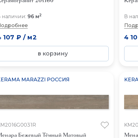
ерамогранит 20x160
Кера
2
 наличии:
96 м
В на
Подробнее
Подр
4 107 ₽
/
м2
4 1
в корзину
KERAMA MARAZZI РОССИЯ
KERA
KM2016G0031R
KM20
енара Бежевый Тёмный Матовый
Мена