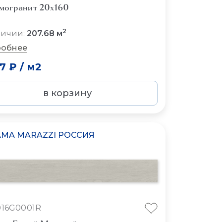
могранит 20x160
2
личии:
207.68 м
обнее
07 ₽
/
м2
в корзину
MA MARAZZI РОССИЯ
16G0001R