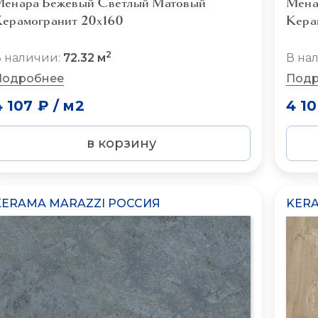
енара Бежевый Светлый Матовый
Мена
ерамогранит 20x160
Кера
2
 наличии:
72.32 м
В на
Подробнее
Подр
4 107 ₽
/
м2
4 1
в корзину
KERAMA MARAZZI РОССИЯ
KERA