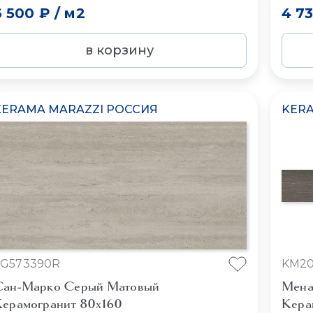
6 500 ₽
/
м2
4 7
в корзину
KERAMA MARAZZI РОССИЯ
KERA
SG573390R
KM20
Сан-Марко Серый Матовый
Мена
ерамогранит 80x160
Кера