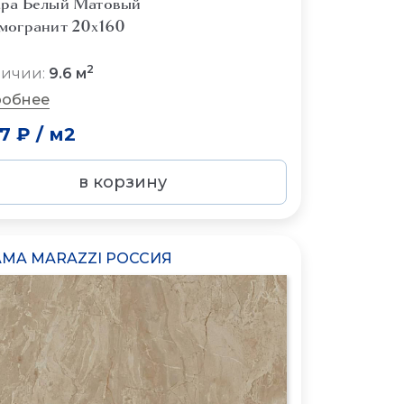
ра Белый Матовый
могранит 20x160
2
личии:
9.6 м
обнее
07 ₽
/
м2
в корзину
MA MARAZZI РОССИЯ