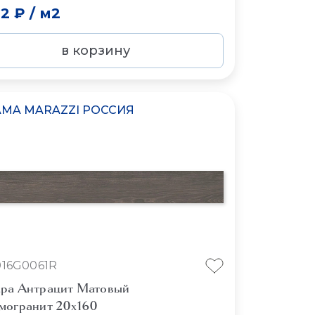
32 ₽
/
м2
в корзину
MA MARAZZI РОССИЯ
16G0061R
ра Антрацит Матовый
могранит 20x160