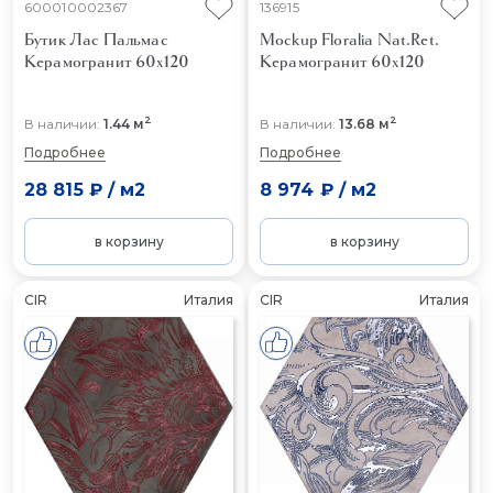
600010002367
136915
Бутик Лас Пальмас
Mockup Floralia Nat.Ret.
Керамогранит 60x120
Керамогранит 60x120
2
2
В наличии:
1.44 м
В наличии:
13.68 м
Подробнее
Подробнее
28 815 ₽
/
м2
8 974 ₽
/
м2
в корзину
в корзину
CIR
Италия
CIR
Италия