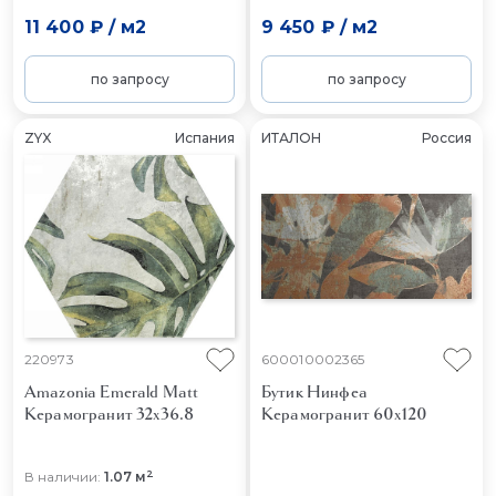
11 400 ₽
/
м2
9 450 ₽
/
м2
по запросу
по запросу
ZYX
Испания
ИТАЛОН
Россия
220973
600010002365
Amazonia Emerald Matt
Бутик Нинфеа
Керамогранит 32x36.8
Керамогранит 60x120
2
В наличии:
1.07 м