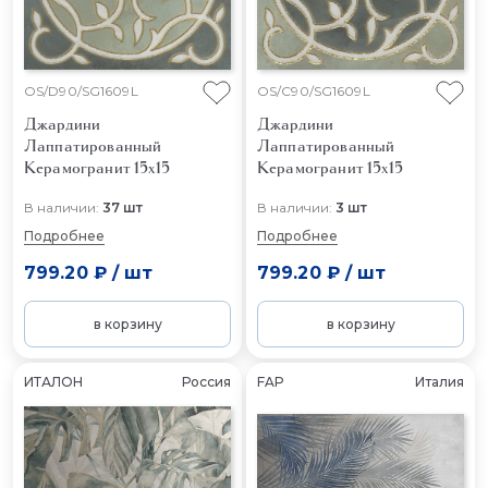
OS/D90/SG1609L
OS/C90/SG1609L
Джардини
Джардини
Лаппатированный
Лаппатированный
Керамогранит 15x15
Керамогранит 15x15
В наличии:
37 шт
В наличии:
3 шт
Подробнее
Подробнее
799.20 ₽
/
шт
799.20 ₽
/
шт
в корзину
в корзину
ИТАЛОН
Россия
FAP
Италия