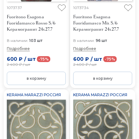
1073737
1073734
Fuoritono Esagona
Fuoritono Esagona
Fuoridamasco Rosso S/6
Fuoridamasco Mix S/6
Керамогранит 24x27.7
Керамогранит 24x27.7
В наличии:
103 шт
В наличии:
96 шт
Подробнее
Подробнее
600 ₽
/
шт
600 ₽
/
шт
-75%
-75%
2 400 ₽
/
шт
2 400 ₽
/
шт
в корзину
в корзину
KERAMA MARAZZI РОССИЯ
KERAMA MARAZZI РОССИЯ