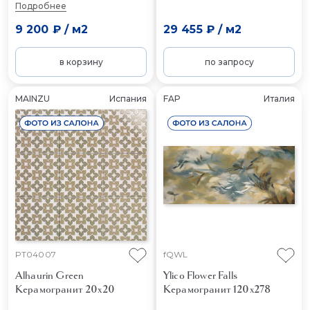
Подробнее
9 200 ₽
/
м2
29 455 ₽
/
м2
в корзину
по запросу
MAINZU
Испания
FAP
Италия
PT04007
fQWL
Alhaurin Green
Ylico Flower Falls
Керамогранит 20x20
Керамогранит 120x278