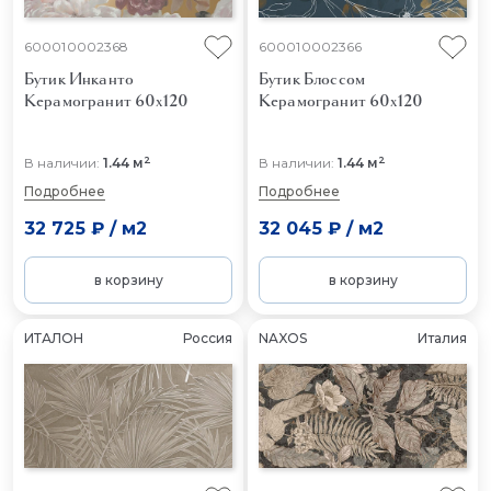
600010002368
600010002366
Бутик Инканто
Бутик Блоссом
Керамогранит 60x120
Керамогранит 60x120
2
2
В наличии:
1.44 м
В наличии:
1.44 м
Подробнее
Подробнее
32 725 ₽
/
м2
32 045 ₽
/
м2
в корзину
в корзину
ИТАЛОН
Россия
NAXOS
Италия