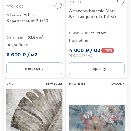
220960
PT04005
Amazonia Emerald Matt
Alhaurin White
Керамогранит 13.8x13.8
Керамогранит 20x20
2
В наличии:
35.99 м
2
В наличии:
63.84 м
Подробнее
Подробнее
4 000 ₽
/
м2
-75%
6 600 ₽
/
м2
16 000 ₽
/
м2
в корзину
в корзину
ZYX
Испания
ИТАЛОН
Россия