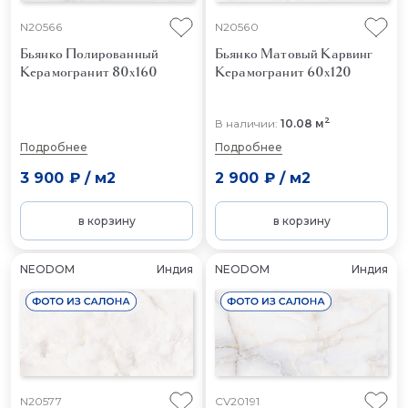
N20566
N20560
Бьянко Полированный
Бьянко Матовый Карвинг
Керамогранит 80x160
Керамогранит 60x120
2
В наличии:
10.08 м
Подробнее
Подробнее
3 900 ₽
/
м2
2 900 ₽
/
м2
в корзину
в корзину
NEODOM
Индия
NEODOM
Индия
N20577
CV20191