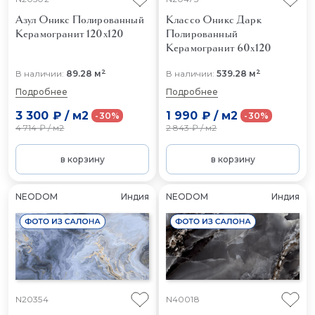
Азул Оникс Полированный
Классо Оникс Дарк
Керамогранит 120x120
Полированный
Керамогранит 60x120
2
2
В наличии:
89.28 м
В наличии:
539.28 м
Подробнее
Подробнее
3 300 ₽
/
м2
1 990 ₽
/
м2
-30%
-30%
4 714 ₽
/
м2
2 843 ₽
/
м2
в корзину
в корзину
NEODOM
Индия
NEODOM
Индия
N20354
N40018