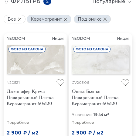
ФИЛЬТРЫ
Популярные
2
Все
Керамогранит
Под оникс
NEODOM
Индия
NEODOM
Индия
N20521
CV20306
Дженнифер Крема
Оникс Бьянко
Полированный
Плитка
Полированный
Плитка
Керамогранит 60x120
Керамогранит 60x120
2
В наличии:
19.44 м
Подробнее
Подробнее
2 900 ₽
/
м2
2 900 ₽
/
м2