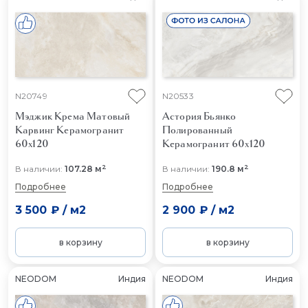
N20749
N20533
Мэджик Крема Матовый
Астория Бьянко
Карвинг
Керамогранит
Полированный
60x120
Керамогранит 60x120
2
2
В наличии:
107.28 м
В наличии:
190.8 м
Подробнее
Подробнее
3 500 ₽
/
м2
2 900 ₽
/
м2
в корзину
в корзину
NEODOM
Индия
NEODOM
Индия