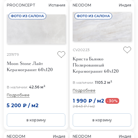
PROCONCEPT
Испания
NEODOM
Индия
CV20223
231979
Криста Бьянко
Moon Stone Лайт
Полированный
Керамогранит 60x120
Керамогранит 60x120
2
В наличии:
1105.2 м
2
В наличии:
42.56 м
Подробнее
Подробнее
1 990 ₽
/
м2
-30%
5 200 ₽
/
м2
2 843 ₽
/
м2
в корзину
в корзину
NEODOM
Индия
NEODOM
Индия