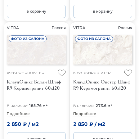
в корзину
в корзину
VITRA
Россия
VITRA
Россия
K958167HR001VTER
K958163HR001VTER
КлаудОникс Белый Шлиф
КлаудОникс Ойстер Шлиф
R9
Керамогранит 60x120
R9
Керамогранит 60x120
2
2
В наличии:
185.76 м
В наличии:
273.6 м
Подробнее
Подробнее
2 850 ₽
/
м2
2 850 ₽
/
м2
в корзину
в корзину