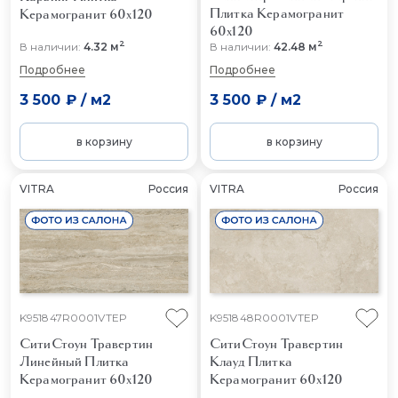
Плитка Керамогранит
Керамогранит 60x120
60x120
2
2
В наличии:
4.32 м
В наличии:
42.48 м
Подробнее
Подробнее
3 500 ₽
/
м2
3 500 ₽
/
м2
в корзину
в корзину
VITRA
Россия
VITRA
Россия
K951847R0001VTEP
K951848R0001VTEP
СитиСтоун Травертин
СитиСтоун Травертин
Линейный
Плитка
Клауд
Плитка
Керамогранит 60x120
Керамогранит 60x120