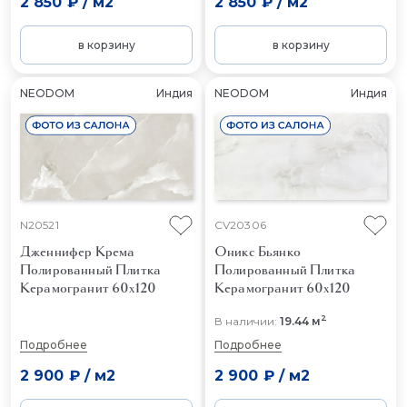
2 850 ₽
/
м2
2 850 ₽
/
м2
в корзину
в корзину
NEODOM
Индия
NEODOM
Индия
N20521
CV20306
Дженнифер Крема
Оникс Бьянко
Полированный
Плитка
Полированный
Плитка
Керамогранит 60x120
Керамогранит 60x120
2
В наличии:
19.44 м
Подробнее
Подробнее
2 900 ₽
/
м2
2 900 ₽
/
м2