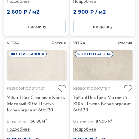
Подробнее
Подробнее
2 600 ₽
/
м2
2 900 ₽
/
м2
в корзину
в корзину
VITRA
Россия
VITRA
Россия
K958010R0001VTER
K958011R0001VTER
УрбанШик Слоновая Кость
УрбанШик Греж Матовый
Матовый R10a
Плитка
R10a
Плитка Керамогранит
Керамогранит 60x120
60x120
2
2
В наличии:
156.96 м
В наличии:
84.96 м
Подробнее
Подробнее