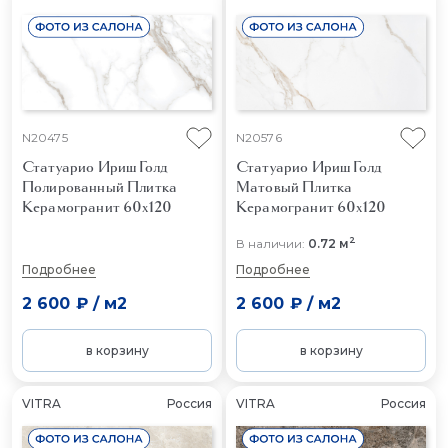
N20475
N20576
Статуарио Ириш Голд
Статуарио Ириш Голд
Полированный
Плитка
Матовый
Плитка
Керамогранит 60x120
Керамогранит 60x120
2
В наличии:
0.72 м
Подробнее
Подробнее
2 600 ₽
/
м2
2 600 ₽
/
м2
в корзину
в корзину
VITRA
Россия
VITRA
Россия