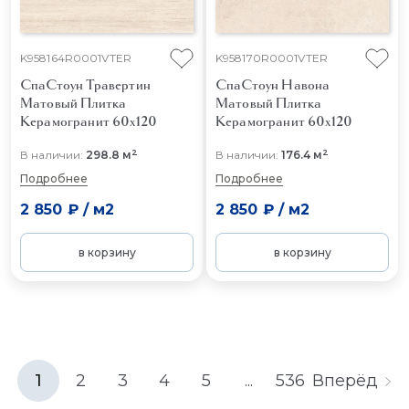
K958164R0001VTER
K958170R0001VTER
СпаСтоун Травертин
СпаСтоун Навона
Матовый
Плитка
Матовый
Плитка
Керамогранит 60x120
Керамогранит 60x120
2
2
В наличии:
298.8 м
В наличии:
176.4 м
Подробнее
Подробнее
2 850 ₽
/
м2
2 850 ₽
/
м2
в корзину
в корзину
1
2
3
4
5
...
536
Вперёд