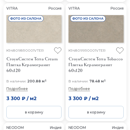
VITRA
Россия
VITRA
Россия
K948098R0001VTER
K948099R0001VTER
СтоунСистем Terra Cream
СтоунСистем Terra Tobacco
Плитка Керамогранит
Плитка Керамогранит
60x120
60x120
2
2
В наличии:
200.88 м
В наличии:
78.48 м
Подробнее
Подробнее
3 300 ₽
/
м2
3 300 ₽
/
м2
в корзину
в корзину
NEODOM
Индия
NEODOM
Индия