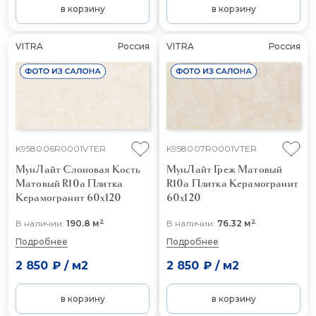
в корзину
в корзину
VITRA
Россия
VITRA
Россия
K958006R0001VTER
K958007R0001VTER
МунЛайт Слоновая Кость
МунЛайт Греж Матовый
Матовый R10a
Плитка
R10a
Плитка Керамогранит
Керамогранит 60x120
60x120
2
2
В наличии:
190.8 м
В наличии:
76.32 м
Подробнее
Подробнее
2 850 ₽
/
м2
2 850 ₽
/
м2
в корзину
в корзину