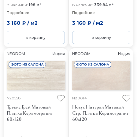
2
2
В наличии:
198 м
В наличии:
339.84 м
Подробнее
Подробнее
3 160 ₽
/
м2
3 160 ₽
/
м2
в корзину
в корзину
NEODOM
Индия
NEODOM
Индия
N20558
N80014
Трэвис Грей Матовый
Новус Натурал Матовый
Плитка Керамогранит
Стр.
Плитка Керамогранит
60x120
60x120