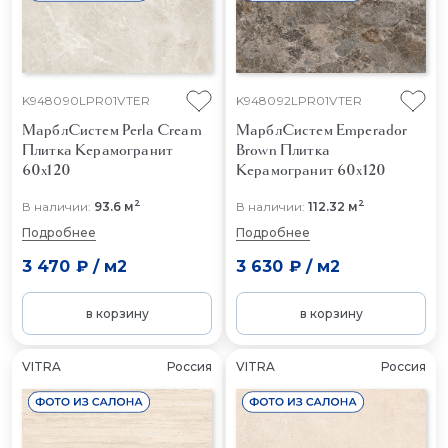
K948090LPR01VTER
K948092LPR01VTER
МарблСистем Perla Cream
МарблСистем Emperador
Плитка Керамогранит
Brown
Плитка
60x120
Керамогранит 60x120
2
2
В наличии:
93.6 м
В наличии:
112.32 м
Подробнее
Подробнее
3 470 ₽
/
м2
3 630 ₽
/
м2
в корзину
в корзину
VITRA
Россия
VITRA
Россия