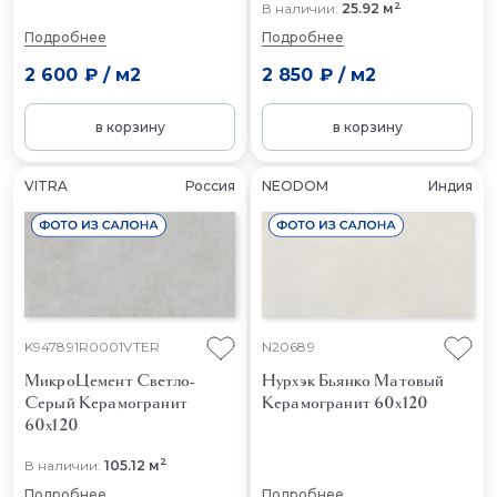
2
В наличии:
25.92 м
Подробнее
Подробнее
2 600 ₽
/
м2
2 850 ₽
/
м2
в корзину
в корзину
VITRA
Россия
NEODOM
Индия
K947891R0001VTER
N20689
МикроЦемент Светло-
Нурхэк Бьянко Матовый
Серый
Керамогранит
Керамогранит 60x120
60x120
2
В наличии:
105.12 м
Подробнее
Подробнее