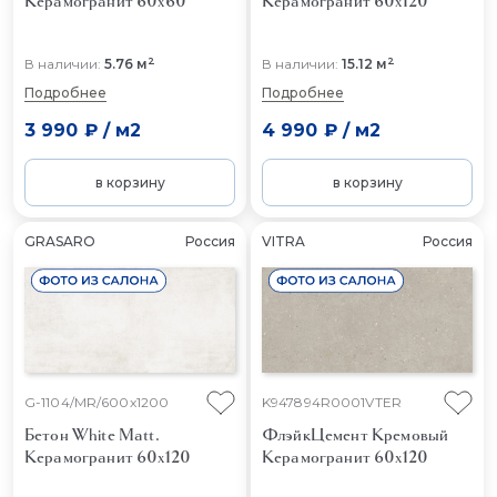
Керамогранит 60x60
Керамогранит 60x120
2
2
В наличии:
5.76 м
В наличии:
15.12 м
Подробнее
Подробнее
3 990 ₽
/
м2
4 990 ₽
/
м2
в корзину
в корзину
GRASARO
Россия
VITRA
Россия
G-1104/MR/600x1200
K947894R0001VTER
Бетон White Matt.
ФлэйкЦемент Кремовый
Керамогранит 60x120
Керамогранит 60x120