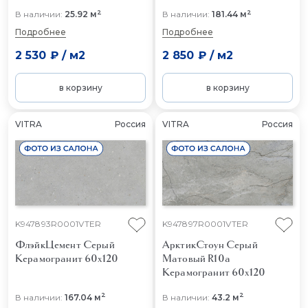
2
2
В наличии:
25.92 м
В наличии:
181.44 м
Подробнее
Подробнее
2 530 ₽
/
м2
2 850 ₽
/
м2
в корзину
в корзину
VITRA
Россия
VITRA
Россия
K947893R0001VTER
K947897R0001VTER
ФлэйкЦемент Серый
АрктикСтоун Серый
Керамогранит 60x120
Матовый R10a
Керамогранит 60x120
2
2
В наличии:
167.04 м
В наличии:
43.2 м