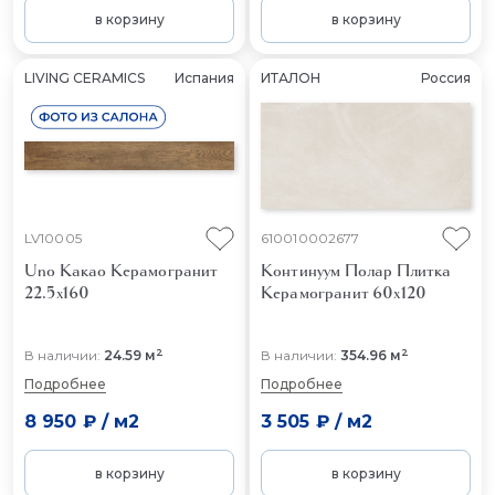
в корзину
в корзину
LIVING CERAMICS
Испания
ИТАЛОН
Россия
LV10005
610010002677
Uno Какао
Керамогранит
Континуум Полар
Плитка
22.5x160
Керамогранит 60x120
2
2
В наличии:
24.59 м
В наличии:
354.96 м
Подробнее
Подробнее
8 950 ₽
/
м2
3 505 ₽
/
м2
в корзину
в корзину