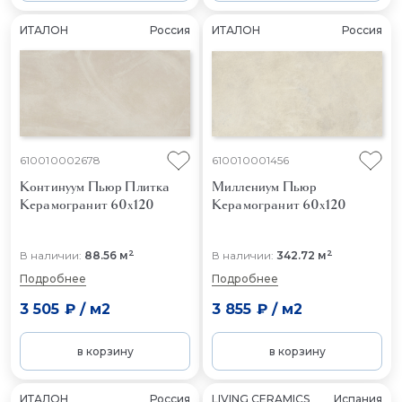
ИТАЛОН
Россия
ИТАЛОН
Россия
610010002678
610010001456
Континуум Пьюр
Плитка
Миллениум Пьюр
Керамогранит 60x120
Керамогранит 60x120
2
2
В наличии:
88.56 м
В наличии:
342.72 м
Подробнее
Подробнее
3 505 ₽
/
м2
3 855 ₽
/
м2
в корзину
в корзину
ИТАЛОН
Россия
LIVING CERAMICS
Испания