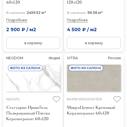
60x120
120x120
2
2
В наличии:
2459.52 м
В наличии:
99.36 м
Подробнее
Подробнее
2 900 ₽
/
м2
4 500 ₽
/
м2
в корзину
в корзину
NEODOM
Индия
VITRA
Россия
N20475
K947810R0001VTER
Статуарио Ириш Голд
МикроЦемент Кремовый
Полированный
Плитка
Керамогранит 60x120
Керамогранит 60x120