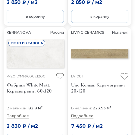
2 850 ₽
/
м2
2 850 ₽
/
м2
в корзину
в корзину
KERRANOVA
Россия
LIVING CERAMICS
Испания
K-2017/MR/600x1200
LV10811
Фабрика White Matt.
Uno Коньяк
Керамогранит
Керамогранит 60x120
20x120
2
2
В наличии:
82.8 м
В наличии:
223.93 м
Подробнее
Подробнее
2 830 ₽
/
м2
7 450 ₽
/
м2