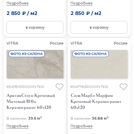
Подробнее
Подробнее
2 850 ₽
/
м2
2 850 ₽
/
м2
в корзину
в корзину
VITRA
Россия
VITRA
Россия
K947899R0001VTER
K947783R0001VTER
АрктикСтоун Кремовый
СилкМарбл Марфим
Матовый R10a
Кремовый
Керамогранит
Керамогранит 60x120
60x120
2
2
В наличии:
39.6 м
В наличии:
56.88 м
Подробнее
Подробнее