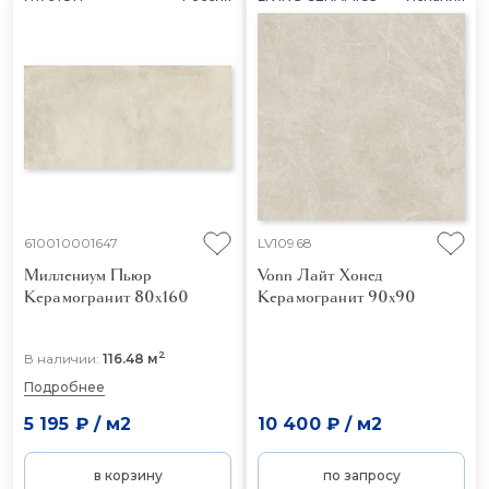
610010001647
LV10968
Миллениум Пьюр
Vonn Лайт Хонед
Керамогранит 80x160
Керамогранит 90x90
2
В наличии:
116.48 м
Подробнее
5 195 ₽
/
м2
10 400 ₽
/
м2
в корзину
по запросу