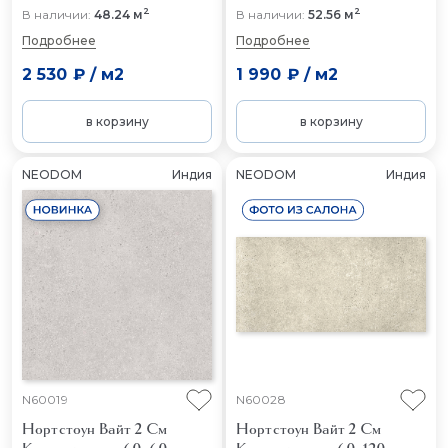
2
2
В наличии:
48.24 м
В наличии:
52.56 м
Подробнее
Подробнее
2 530 ₽
/
м2
1 990 ₽
/
м2
в корзину
в корзину
NEODOM
Индия
NEODOM
Индия
N60019
N60028
Нортстоун Вайт 2 См
Нортстоун Вайт 2 См