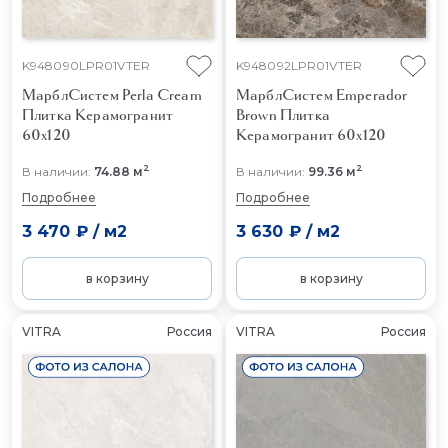
K948090LPR01VTER
K948092LPR01VTER
МарблСистем Perla Cream
МарблСистем Emperador
Плитка Керамогранит
Brown
Плитка
60x120
Керамогранит 60x120
2
2
В наличии:
74.88 м
В наличии:
99.36 м
Подробнее
Подробнее
3 470 ₽
/
м2
3 630 ₽
/
м2
в корзину
в корзину
VITRA
Россия
VITRA
Россия