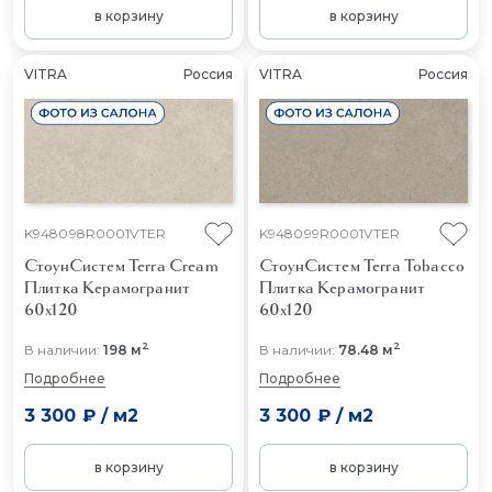
в корзину
в корзину
VITRA
Россия
VITRA
Россия
K948098R0001VTER
K948099R0001VTER
СтоунСистем Terra Cream
СтоунСистем Terra Tobacco
Плитка Керамогранит
Плитка Керамогранит
60x120
60x120
2
2
В наличии:
198 м
В наличии:
78.48 м
Подробнее
Подробнее
3 300 ₽
/
м2
3 300 ₽
/
м2
в корзину
в корзину