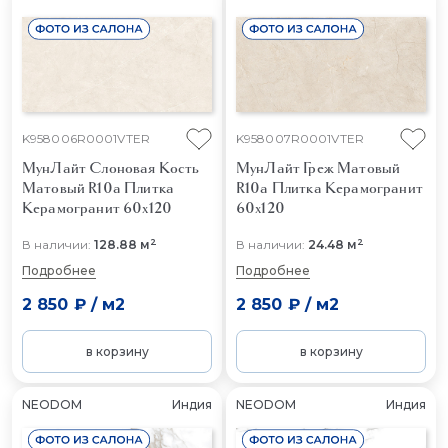
K958006R0001VTER
K958007R0001VTER
МунЛайт Слоновая Кость
МунЛайт Греж Матовый
Матовый R10a
Плитка
R10a
Плитка Керамогранит
Керамогранит 60x120
60x120
2
2
В наличии:
128.88 м
В наличии:
24.48 м
Подробнее
Подробнее
2 850 ₽
/
м2
2 850 ₽
/
м2
в корзину
в корзину
NEODOM
Индия
NEODOM
Индия