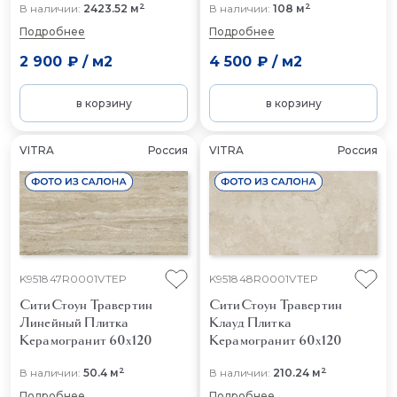
2
2
В наличии:
2423.52 м
В наличии:
108 м
Подробнее
Подробнее
2 900 ₽
/
м2
4 500 ₽
/
м2
в корзину
в корзину
VITRA
Россия
VITRA
Россия
K951847R0001VTEP
K951848R0001VTEP
СитиСтоун Травертин
СитиСтоун Травертин
Линейный
Плитка
Клауд
Плитка
Керамогранит 60x120
Керамогранит 60x120
2
2
В наличии:
50.4 м
В наличии:
210.24 м
Подробнее
Подробнее