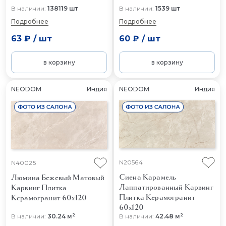
В наличии:
138119 шт
В наличии:
1539 шт
Подробнее
Подробнее
63 ₽
/
шт
60 ₽
/
шт
в корзину
в корзину
NEODOM
Индия
NEODOM
Индия
N20564
N40025
Сиена Карамель
Люмина Бежевый Матовый
Лаппатированный Карвинг
Карвинг
Плитка
Плитка Керамогранит
Керамогранит 60x120
60x120
2
2
В наличии:
30.24 м
В наличии:
42.48 м