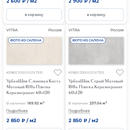
2 600 ₽
/
м2
2 900 ₽
/
м2
в корзину
в корзину
VITRA
Россия
VITRA
Россия
K958010R0001VTER
K958013R0001VTER
УрбанШик Слоновая Кость
УрбанШик Серый Матовый
Матовый R10a
Плитка
R10a
Плитка Керамогранит
Керамогранит 60x120
60x120
2
2
В наличии:
169.92 м
В наличии:
257.04 м
Подробнее
Подробнее
2 850 ₽
/
м2
2 850 ₽
/
м2