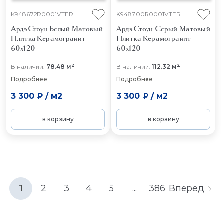
K948672R0001VTER
K948700R0001VTER
АрдэСтоун Белый Матовый
АрдэСтоун Серый Матовый
Плитка Керамогранит
Плитка Керамогранит
60x120
60x120
2
2
В наличии:
78.48 м
В наличии:
112.32 м
Подробнее
Подробнее
3 300 ₽
/
м2
3 300 ₽
/
м2
в корзину
в корзину
1
2
3
4
5
...
386
Вперёд