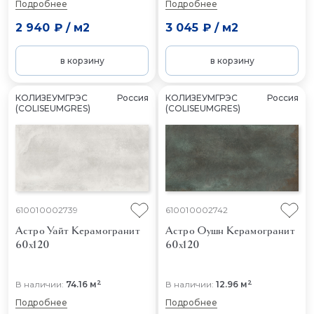
Подробнее
Подробнее
2 940 ₽
/
м2
3 045 ₽
/
м2
в корзину
в корзину
КОЛИЗЕУМГРЭС
Россия
КОЛИЗЕУМГРЭС
Россия
(COLISEUMGRES)
(COLISEUMGRES)
610010002739
610010002742
Астро Уайт
Керамогранит
Астро Оушн
Керамогранит
60x120
60x120
2
2
В наличии:
74.16 м
В наличии:
12.96 м
Подробнее
Подробнее