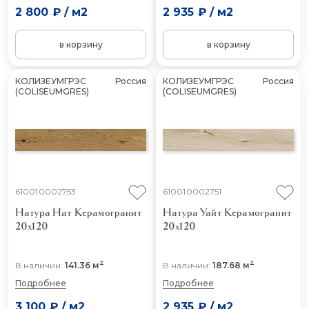
2 800 ₽
/
м2
2 935 ₽
/
м2
в корзину
в корзину
КОЛИЗЕУМГРЭС
Россия
КОЛИЗЕУМГРЭС
Россия
(COLISEUMGRES)
(COLISEUMGRES)
610010002753
610010002751
Натура Нат
Керамогранит
Натура Уайт
Керамогранит
20x120
20x120
2
2
В наличии:
141.36 м
В наличии:
187.68 м
Подробнее
Подробнее
3 100 ₽
/
м2
2 935 ₽
/
м2