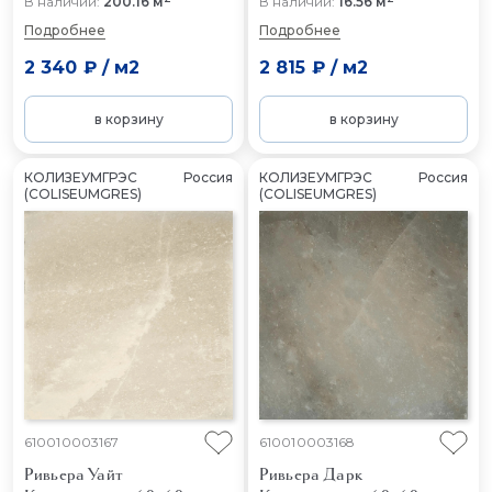
В наличии:
200.16 м
В наличии:
16.56 м
Подробнее
Подробнее
2 340 ₽
/
м2
2 815 ₽
/
м2
в корзину
в корзину
КОЛИЗЕУМГРЭС
Россия
КОЛИЗЕУМГРЭС
Россия
(COLISEUMGRES)
(COLISEUMGRES)
610010003167
610010003168
Ривьера Уайт
Ривьера Дарк