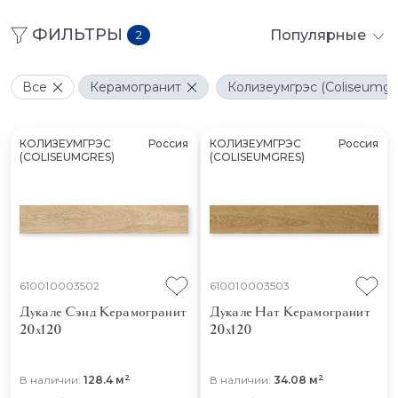
ФИЛЬТРЫ
Популярные
2
Все
Керамогранит
Колизеумгрэс (Coliseumgr
КОЛИЗЕУМГРЭС
Россия
КОЛИЗЕУМГРЭС
Россия
(COLISEUMGRES)
(COLISEUMGRES)
610010003502
610010003503
Дукале Сэнд
Керамогранит
Дукале Нат
Керамогранит
20x120
20x120
2
2
В наличии:
128.4 м
В наличии:
34.08 м