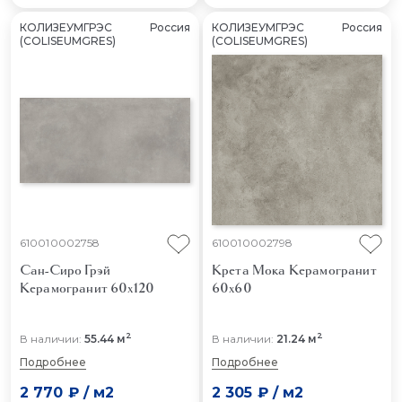
КОЛИЗЕУМГРЭС
Россия
КОЛИЗЕУМГРЭС
Россия
(COLISEUMGRES)
(COLISEUMGRES)
610010002758
610010002798
Сан-Сиро Грэй
Крета Мока
Керамогранит
Керамогранит 60x120
60x60
2
2
В наличии:
55.44 м
В наличии:
21.24 м
Подробнее
Подробнее
2 770 ₽
/
м2
2 305 ₽
/
м2