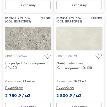
в корзину
в корзину
КОЛИЗЕУМГРЭС
Россия
КОЛИЗЕУМГРЭС
Россия
(COLISEUMGRES)
(COLISEUMGRES)
610010002744
610010002671
Брера Грэй
Керамогранит
Лайфстайл Сноу
60x120
Керамогранит 60x120
2
2
В наличии:
73.44 м
В наличии:
18.72 м
Подробнее
Подробнее
2 780 ₽
/
м2
2 800 ₽
/
м2
в корзину
в корзину