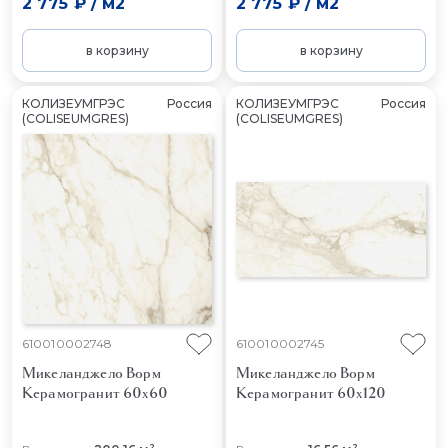
2 775 ₽
/
м2
2 775 ₽
/
м2
в корзину
в корзину
КОЛИЗЕУМГРЭС
Россия
КОЛИЗЕУМГРЭС
Россия
(COLISEUMGRES)
(COLISEUMGRES)
610010002748
610010002745
Микеланджело Ворм
Микеланджело Ворм
Керамогранит 60x60
Керамогранит 60x120
2
2