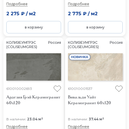
Подробнее
Подробнее
2 275 ₽
/
м2
2 775 ₽
/
м2
в корзину
в корзину
КОЛИЗЕУМГРЭС
Россия
КОЛИЗЕУМГРЭС
Россия
(COLISEUMGRES)
(COLISEUMGRES)
610010002693
610010001537
Ардезия Грэй
Керамогранит
Вивальди Уайт
60x120
Керамогранит 60x120
2
2
В наличии:
23.04 м
В наличии:
37.44 м
Подробнее
Подробнее