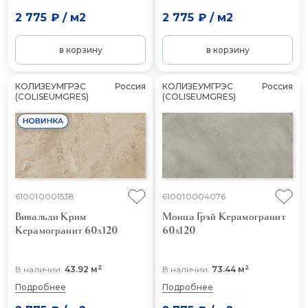
2 775 ₽
/
м2
2 775 ₽
/
м2
в корзину
в корзину
КОЛИЗЕУМГРЭС
Россия
КОЛИЗЕУМГРЭС
Россия
(COLISEUMGRES)
(COLISEUMGRES)
610010001538
610010004076
Вивальди Крим
Монца Грэй
Керамогранит
Керамогранит 60x120
60x120
2
2
В наличии:
43.92 м
В наличии:
73.44 м
Подробнее
Подробнее