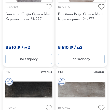
1072709
1072707
Fuoritono Grigio Opaco Matt
Fuoritono Beige Opaco Matt
Керамогранит 24x27.7
Керамогранит 24x27.7
8 510 ₽
/
м2
8 510 ₽
/
м2
по запросу
по запросу
CIR
Италия
CIR
Италия
1072375
1072374