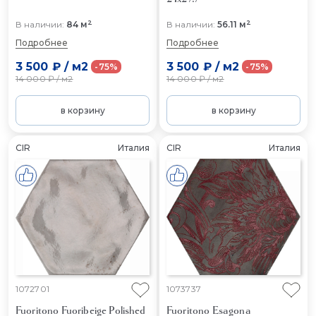
2
2
В наличии:
84 м
В наличии:
56.11 м
Подробнее
Подробнее
3 500 ₽
/
м2
3 500 ₽
/
м2
-75%
-75%
14 000 ₽
/
м2
14 000 ₽
/
м2
в корзину
в корзину
CIR
Италия
CIR
Италия
1072701
1073737
Fuoritono Fuoribeige Polished
Fuoritono Esagona