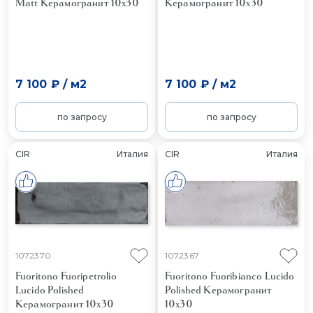
Matt
Керамогранит 10x30
Керамогранит 10x30
7 100 ₽
/
м2
7 100 ₽
/
м2
по запросу
по запросу
CIR
Италия
CIR
Италия
1072370
1072367
Fuoritono Fuoripetrolio
Fuoritono Fuoribianco Lucido
Lucido Polished
Polished
Керамогранит
Керамогранит 10x30
10x30