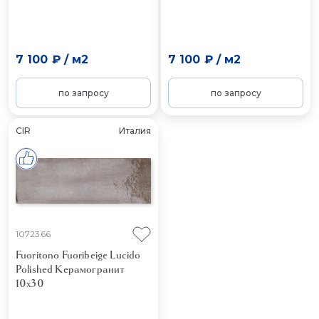
7 100 ₽
/
м2
7 100 ₽
/
м2
по запросу
по запросу
CIR
Италия
1072366
Fuoritono Fuoribeige Lucido
Polished
Керамогранит
10x30