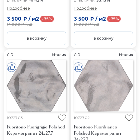
В наличии:
41.42 м
В наличии:
33.13 м
Подробнее
Подробнее
3 500 ₽
/
м2
3 500 ₽
/
м2
-75%
-75%
14 000 ₽
/
м2
14 000 ₽
/
м2
в корзину
в корзину
CIR
Италия
CIR
Италия
1072703
1072702
Fuoritono Fuorigrigio Polished
Fuoritono Fuoribianco
Керамогранит 24x27.7
Polished
Керамогранит
24x27.7