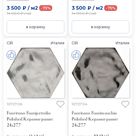
3 500 ₽
/
м2
3 500 ₽
/
м2
-75%
-75%
14 000 ₽
/
м2
14 000 ₽
/
м2
в корзину
в корзину
CIR
Италия
CIR
Италия
1072706
1072704
Fuoritono Fuoripetrolio
Fuoritono Fuorimuschio
Polished
Керамогранит
Polished
Керамогранит
24x27.7
24x27.7
2
2