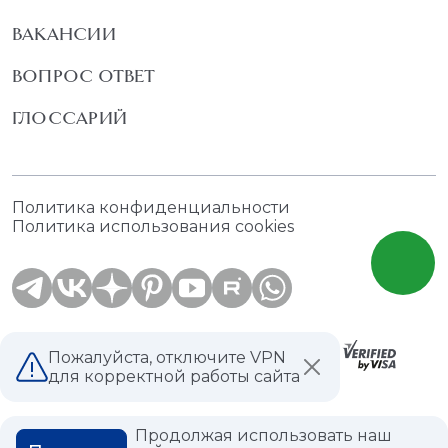
ВАКАНСИИ
ВОПРОС ОТВЕТ
ГЛОССАРИЙ
Политика конфиденциальности
Политика использования cookies
Пожалуйста, отключите VPN
для корректной работы сайта
© 2026,
Мастердом
shop@masterdom.ru
ООО "АРТДЕКОРИУМ", ИНН: 9728136130, КПП: 772801001, ОГРН:
Продолжая использовать наш
1247700460260, 117335, Город Москва, вн.тер. г. Муниципальный