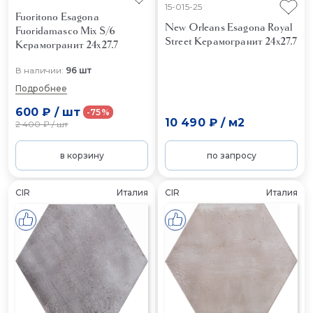
15-015-25
Fuoritono Esagona
New Orleans Esagona Royal
Fuoridamasco Mix S/6
Street
Керамогранит 24x27.7
Керамогранит 24x27.7
В наличии:
96 шт
Подробнее
600 ₽
/
шт
-75%
10 490 ₽
/
м2
2 400 ₽
/
шт
в корзину
по запросу
CIR
Италия
CIR
Италия