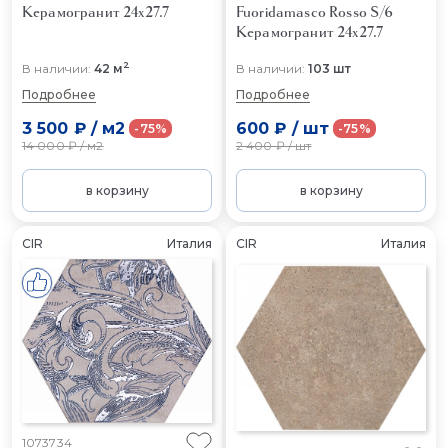
Керамогранит 24x27.7
Fuoridamasco Rosso S/6
Керамогранит 24x27.7
2
В наличии:
42 м
В наличии:
103 шт
Подробнее
Подробнее
3 500 ₽
/
м2
600 ₽
/
шт
-75%
-75%
14 000 ₽
/
м2
2 400 ₽
/
шт
в корзину
в корзину
CIR
Италия
CIR
Италия
1073734