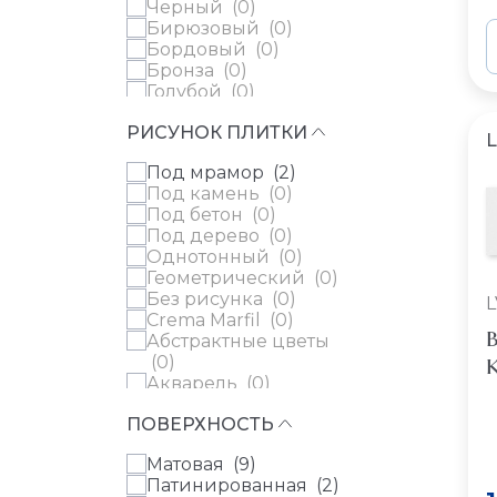
Черный (
0
)
7.5x45 см (
9
)
Arlecchino (
0
)
NEODOM (
0
)
Бирюзовый (
0
)
7.5x60 см (
114
)
Armoni (
0
)
Pamesa (
0
)
Бордовый (
0
)
8x25 см (
2
)
Arrebato (
0
)
Peronda (
0
)
Бронза (
0
)
8x30 см (
45
)
Arrow (
0
)
Porcelanite Dos (
0
)
Голубой (
0
)
8x40 см (
25
)
Art Nouveau (
0
)
Porcelanosa (
0
)
Желтый (
0
)
10x10 см (
97
)
Art Stone (
0
)
Prissmacer (
0
)
РИСУНОК ПЛИТКИ
Золотистый (
0
)
10x20 см (
3
)
L
Art Walls (
0
)
ProConcept (
0
)
Золотой (
0
)
10x30 см (
7
)
Art-Deco (
0
)
Provenza (
0
)
Под мрамор (
2
)
Изумрудный (
0
)
10x40 см (
21
)
Artic (
0
)
Ragno (
0
)
Под камень (
0
)
Красный (
0
)
10x60 см (
145
)
Articwood (
0
)
Revoir Paris (
0
)
Под бетон (
0
)
Лиловый (
0
)
10x120 см (
5
)
Artifact Of Cerim (
0
)
Rex (
0
)
Под дерево (
0
)
Лимонный (
0
)
11x11 см (
17
)
Artigiano (
0
)
Serenissima (
0
)
Однотонный (
0
)
Медь (
0
)
11x22 см (
3
)
Artisan (
0
)
STN Ceramica (
0
)
Геометрический (
0
)
Мультиколор (
0
)
11x33 см (
2
)
ArtWall (
0
)
Top Cer (
0
)
Без рисунка (
0
)
Оливковый (
0
)
L
11x53 см (
12
)
Artwall (
0
)
Urbatek (
0
)
Crema Marfil (
0
)
Оранжевый (
0
)
11x54 см (
16
)
ArtWood (
0
)
Vallelunga (
0
)
B
Абстрактные цветы
Персиковый (
0
)
12x12 см (
36
)
Arty (
0
)
Venis (
0
)
(
0
)
К
Розовый (
0
)
12.5x12.5 см (
24
)
Aspenwood (
0
)
Venus Ceramica (
0
)
Акварель (
0
)
Салатовый (
0
)
12.5x25 см (
8
)
Astro (
0
)
Venux (
0
)
Арабескато (
0
)
Сиреневый (
0
)
13x15 см (
24
)
Atelier (
0
)
Vitra (
0
)
ПОВЕРХНОСТЬ
Вензеля (
0
)
Терракотовый (
0
)
13x80 см (
8
)
Aterra (
0
)
Wow (
0
)
Ветки и побеги (
0
)
Фиолетовый (
0
)
15x15 см (
110
)
Athena (
0
)
ZYX (
0
)
Матовая (
9
)
Волны (
0
)
Хром (
0
)
15x25 см (
2
)
Atmospheres (
0
)
Патинированная (
2
)
Горизонтальная
Шоколадный (
0
)
15x30 см (
36
)