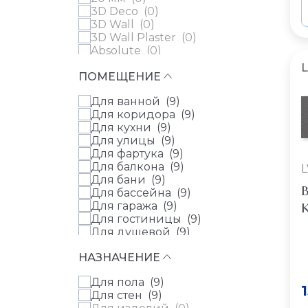
3D Deco (
0
)
Колизеумгрэс
3D Wall (
0
)
(Coliseumgres) (
0
)
3D Wall Plaster (
0
)
Colorker (
0
)
Absolute (
0
)
Dako (
0
)
Acquarelle (
0
)
Del Conca (
0
)
L
ПОМЕЩЕНИЕ
Acuarela (
0
)
Dune (
0
)
Aesthetica (
0
)
El Barco (
0
)
Для ванной (
9
)
Agra (
0
)
El Molino (
0
)
Для коридора (
9
)
Aire (
0
)
Eletto Ceramica (
0
)
Для кухни (
9
)
Airslate (
0
)
Emil Ceramica (
0
)
Для улицы (
9
)
Alaska (
0
)
Equipe (
0
)
Для фартука (
9
)
Alba (
0
)
Ergon (
0
)
Для балкона (
9
)
Alboran (
0
)
L
Etile (
0
)
Для бани (
9
)
Alchemy (
0
)
Fap (
0
)
B
Для бассейна (
9
)
Alchemy Wall (
0
)
Fincibec (
0
)
Для гаража (
9
)
К
Alchimia (
0
)
Fioranese (
0
)
Для гостиницы (
9
)
Alessandria (
0
)
Flaviker (
0
)
Для душевой (
9
)
Alfaro (
0
)
Florim (
0
)
Для квартиры (
9
)
Alhaurin (
0
)
Fmg (
0
)
НАЗНАЧЕНИЕ
Для комнаты (
9
)
Alleya (
0
)
Geotiles (
0
)
Для котельной (
9
)
Allure (
0
)
Grasaro (
0
)
Для пола (
9
)
Для лоджии (
9
)
Alpes (
0
)
Grespania (
0
)
Для стен (
9
)
Для общественных
Altea (
0
)
Harmony (
0
)