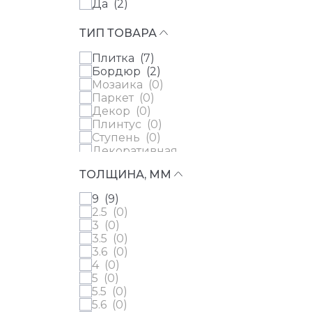
Люди (
0
)
Да (
2
)
25x30 см (
16
)
Bel Histoire (
0
)
Моноколор (
0
)
25x45 см (
11
)
Belfast (
0
)
Надписи (
0
)
25x75 см (
4
)
ТИП ТОВАРА
Bellagio (
0
)
Орнамент (
0
)
25x150 см (
20
)
Bellissima (
0
)
Пейзаж (
0
)
26x30 см (
9
)
Плитка (
7
)
Beloe Ozero (
0
)
Под кварцит (
0
)
26x180 см (
16
)
Бордюр (
2
)
Bera&Beren (
0
)
Под металл (
0
)
28x28 см (
21
)
Мозаика (
0
)
Bereg (
0
)
Под мозаику (
0
)
29x38 см (
3
)
Паркет (
0
)
Bergamo (
0
)
Под оникс (
0
)
30x30 см (
1187
)
Декор (
0
)
Beton (
0
)
Под паркет (
0
)
30x35 см (
11
)
Плинтус (
0
)
Bianco Covelano (
0
)
Под травертин (
0
)
30x40 см (
33
)
Ступень (
0
)
Bianco Mare (
0
)
Под цемент (
0
)
30x45 см (
45
)
Декоративная
BiancoRomano (
0
)
Полоса с узором (
0
)
30x60 см (
666
)
вставка (
0
)
Biarritz (
0
)
Полосы (
0
)
ТОЛЩИНА, ММ
30x80 см (
4
)
Угловой элемент (
0
)
Bierzo (
0
)
Птицы (
0
)
30x90 см (
21
)
Молдинг (
0
)
Biotech (
0
)
Пэчворк (
0
)
9 (
9
)
30x120 см (
20
)
Biscuit (
0
)
Растительный (
0
)
2.5 (
0
)
32x55 см (
4
)
Bisel (
0
)
Рейки (
0
)
3 (
0
)
33x33 см (
6
)
Bissel (
0
)
Розы (
0
)
3.5 (
0
)
33x37 см (
18
)
Bits (
0
)
Ромбы (
0
)
3.6 (
0
)
33x80 см (
50
)
Black Zimbabwe (
0
)
С листьями (
0
)
4 (
0
)
33x100 см (
5
)
Black&Gold (
0
)
С птицами (
0
)
5 (
0
)
33x120 см (
183
)
Blanc (
0
)
С рисунком (
0
)
5.5 (
0
)
33x160 см (
143
)
Blaze (
0
)
С цветами (
0
)
5.6 (
0
)
37x46 см (
2
)
Blend (
0
)