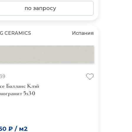
по запросу
NG CERAMICS
Испания
839
ce Балланс Клэй
могранит 5x30
50 ₽
/
м2