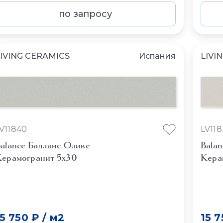
по запросу
IVING CERAMICS
Испания
LIVI
V11840
LV11
alance Балланс Оливе
Balan
ерамогранит 5x30
Кера
15 750 ₽
/
м2
15 7