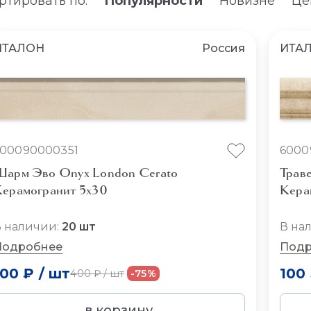
ртировать по:
Популярности
Новизне
Це
ИТАЛОН
Россия
ИТА
600090000351
6000
арм Эво Onyx London Cerato
Трав
ерамогранит 5x30
Кера
 наличии:
20 шт
В на
Подробнее
Подр
100 ₽
/
шт
100
400 ₽
/
шт
-75%
в корзину