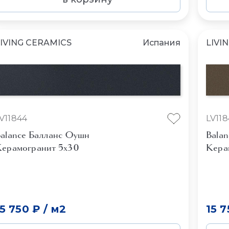
IVING CERAMICS
Испания
LIVI
V11844
LV11
alance Балланс Оушн
Balan
ерамогранит 5x30
Кера
15 750 ₽
/
м2
15 7