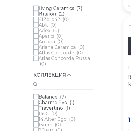
Living Ceramics (
7
)
Италон (
2
)
41Zero42 (
0
)
L
Abk (
0
)
Adex (
0
)
Aparici (
0
)
Arcana (
0
)
Ariana Ceramica (
0
)
Atlas Concorde (
0
)
Atlas Concorde Russia
(
0
)
L
Ava (
0
)
КОЛЛЕКЦИЯ
Azulev (
0
)
B
Casa Dolce Casa (
0
)
К
Cedit (
0
)
Century (
0
)
Balance (
7
)
Ceramica Ribesalbes
Charme Evo (
1
)
(
0
)
Travertino (
1
)
Ceramica Vilar Albaro
14OI (
0
)
(
0
)
14 Alter Ego (
0
)
Cerdomus (
0
)
15mm (
0
)
Cifre (
0
)
20 мм (
0
)
Cir (
0
)