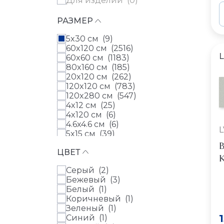
Для изделий (
0
)
помещений (
9
)
Alter (
0
)
Imola (
0
)
Для офиса (
9
)
Althea (
0
)
Iris (
0
)
Для прихожей (
9
)
РАЗМЕР
Alure (
0
)
Italgraniti (
0
)
Для столовой (
9
)
Amazonia (
0
)
Keope (
0
)
5x30 см (
9
)
Для террасы (
2
)
Amber (
0
)
Kerama Marazzi (
0
)
60x120 см (
2516
)
Для туалета (
9
)
Amstel (
0
)
Kerlab (
0
)
L
60x60 см (
1183
)
Для холла (
9
)
Ankara (
0
)
Kerranova (
0
)
80x160 см (
185
)
Для дачи (
0
)
Annapurna (
0
)
L Antic Colonial (
0
)
20x120 см (
262
)
Для дорожек (
0
)
Anticatto (
0
)
La Fabbrica (
0
)
120x120 см (
783
)
Для крыльца (
0
)
Antichita Classica (
0
)
La Faenza (
0
)
120x280 см (
547
)
Для ступеней (
0
)
Aplomb (
0
)
La Platera (
0
)
4x12 см (
25
)
Для укладки на
Aquarelle (
0
)
Laminam (
0
)
4x120 см (
6
)
землю (
0
)
Arabesco (
0
)
LeeDo Ceramica (
0
)
4.6x4.6 см (
6
)
Для фасада (
0
)
Arctic Patagonia (
0
)
Mainzu (
0
)
L
5x15 см (
39
)
ArcticStone (
0
)
Marazzi Italy (
0
)
5x25 см (
1
)
B
Ardesia (
0
)
Marmocer (
0
)
ЦВЕТ
5x40 см (
18
)
Ardesia (
0
)
Mirage (
0
)
К
5x60 см (
24
)
Ardestone (
0
)
Monocibec (
0
)
Серый (
2
)
6x25 см (
106
)
Ardoise (
0
)
Motto (
0
)
Бежевый (
3
)
6x30 см (
20
)
Ardoise (
0
)
Mozart (
0
)
Белый (
1
)
7x28 см (
4
)
Arenite (
0
)
Museum (
0
)
Коричневый (
1
)
7.5x15 см (
8
)
Ares (
0
)
Natucer (
0
)
Зеленый (
1
)
7.5x30 см (
6
)
Argile (
0
)
Navarti (
0
)
Синий (
1
)
7.5x40 см (
3
)
Argile (
0
)
Naxos (
0
)