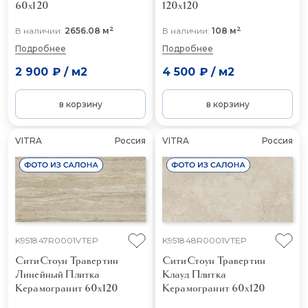
60x120
120x120
2
2
В наличии:
2656.08 м
В наличии:
108 м
Подробнее
Подробнее
2 900 ₽
/
м2
4 500 ₽
/
м2
в корзину
в корзину
VITRA
Россия
VITRA
Россия
K951847R0001VTEP
K951848R0001VTEP
СитиСтоун Травертин
СитиСтоун Травертин
Линейный
Плитка
Клауд
Плитка
Керамогранит 60x120
Керамогранит 60x120