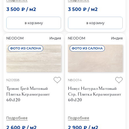
3 500 ₽
/
м2
3 500 ₽
/
м2
в корзину
в корзину
NEODOM
Индия
NEODOM
Индия
N20558
N80014
Трэвис Грей Матовый
Новус Натурал Матовый
Плитка Керамогранит
Стр.
Плитка Керамогранит
60x120
60x120
Подробнее
Подробнее
2 600 ₽
/
м2
2 900 ₽
/
м2