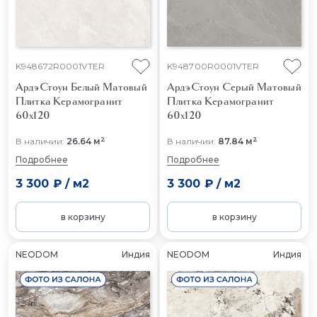
K948672R0001VTER
K948700R0001VTER
АрдэСтоун Белый Матовый
АрдэСтоун Серый Матовый
Плитка Керамогранит
Плитка Керамогранит
60x120
60x120
2
2
В наличии:
26.64 м
В наличии:
87.84 м
Подробнее
Подробнее
3 300 ₽
/
м2
3 300 ₽
/
м2
в корзину
в корзину
NEODOM
Индия
NEODOM
Индия