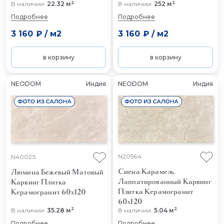
2
2
В наличии:
22.32 м
В наличии:
252 м
Подробнее
Подробнее
3 160 ₽
/
м2
3 160 ₽
/
м2
в корзину
в корзину
NEODOM
Индия
NEODOM
Индия
N20564
N40025
Сиена Карамель
Люмина Бежевый Матовый
Лаппатированный Карвинг
Карвинг
Плитка
Плитка Керамогранит
Керамогранит 60x120
60x120
2
2
В наличии:
35.28 м
В наличии:
5.04 м
Подробнее
Подробнее