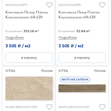
610010002677
610010002678
Континуум Полар
Плитка
Континуум Пьюр
Плитка
Керамогранит 60x120
Керамогранит 60x120
2
2
В наличии:
359.28 м
В наличии:
92.88 м
Подробнее
Подробнее
3 505 ₽
/
м2
3 505 ₽
/
м2
в корзину
в корзину
VITRA
Россия
VITRA
Россия
K948038R0001VTER
K947905R0001VTEP