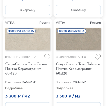
в корзину
в корзину
VITRA
Россия
VITRA
Россия
K948098R0001VTER
K948099R0001VTER
СтоунСистем Terra Cream
СтоунСистем Terra Tobacco
Плитка Керамогранит
Плитка Керамогранит
60x120
60x120
2
2
В наличии:
245.52 м
В наличии:
78.48 м
Подробнее
Подробнее
3 300 ₽
/
м2
3 300 ₽
/
м2