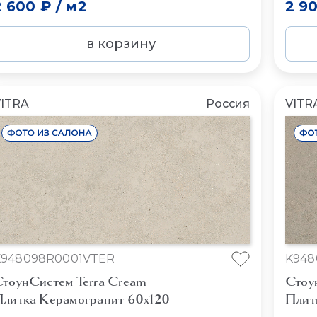
2 600 ₽
/
м2
2 9
в корзину
ITRA
Россия
VITR
K948098R0001VTER
K948
тоунСистем Terra Cream
Стоу
литка Керамогранит 60x120
Плит