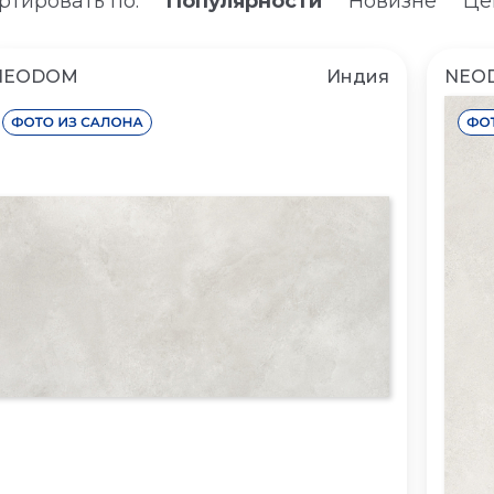
ртировать по:
Популярности
Новизне
Це
NEODOM
Индия
NEO