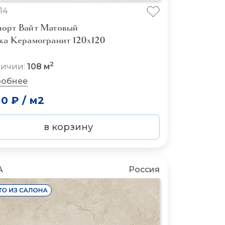
14
орт Вайт Матовый
ка Керамогранит 120x120
2
личии:
108 м
обнее
00 ₽
/
м2
в корзину
A
Россия