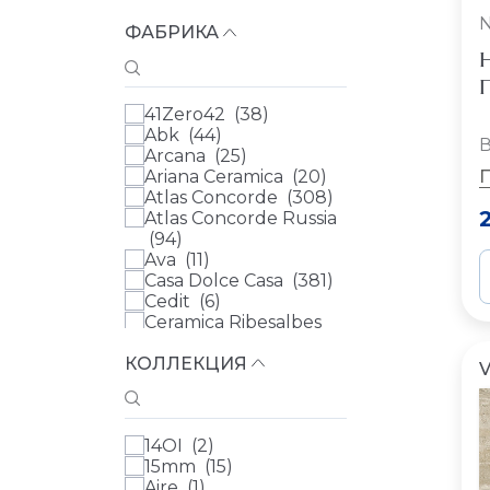
ФАБРИКА
Н
П
41Zero42 (
38
)
Abk (
44
)
В
Arcana (
25
)
Ariana Ceramica (
20
)
Atlas Concorde (
308
)
Atlas Concorde Russia
(
94
)
Ava (
11
)
Casa Dolce Casa (
381
)
Cedit (
6
)
Ceramica Ribesalbes
(
5
)
КОЛЛЕКЦИЯ
Cir (
21
)
V
Колизеумгрэс
(Coliseumgres) (
109
)
Colorker (
31
)
14OI (
2
)
Dako (
58
)
15mm (
15
)
El Molino (
4
)
Aire (
1
)
Emil Ceramica (
70
)