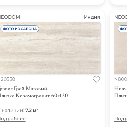
NEODOM
Индия
NEO
N20558
N800
рэвис Грей Матовый
Нову
литка Керамогранит 60x120
Плит
2
 наличии:
7.2 м
Подробнее
Подр