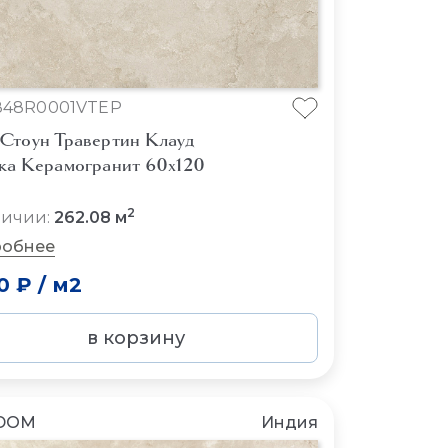
848R0001VTEP
Стоун Травертин Клауд
ка Керамогранит 60x120
2
личии:
262.08 м
обнее
0 ₽
/
м2
в корзину
DOM
Индия