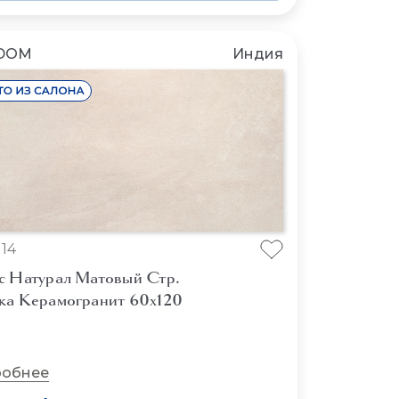
DOM
Индия
14
с Натурал Матовый Стр.
ка Керамогранит 60x120
обнее