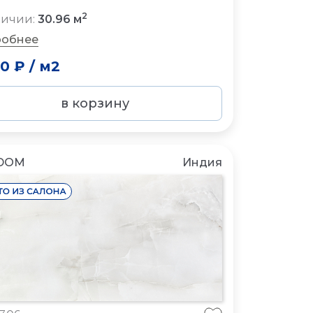
2
личии:
30.96 м
обнее
00 ₽
/
м2
в корзину
DOM
Индия