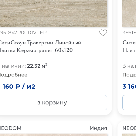
K951847R0001VTEP
K951
итиСтоун Травертин Линейный
Сити
литка Керамогранит 60x120
Плит
2
 наличии:
22.32 м
В на
Подробнее
Подр
3 160 ₽
/
м2
3 16
в корзину
NEODOM
Индия
NEO