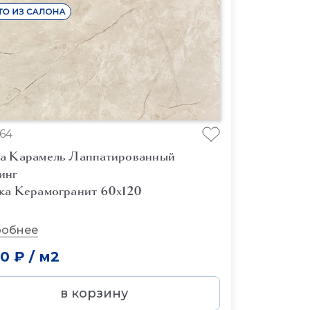
64
а Карамель Лаппатированный
инг
ка Керамогранит 60x120
обнее
00 ₽
/
м2
в корзину