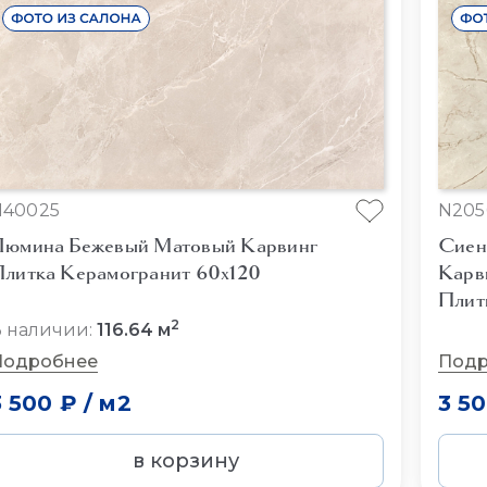
N40025
N205
юмина Бежевый Матовый Карвинг
Сиен
литка Керамогранит 60x120
Карв
Плит
2
 наличии:
116.64 м
Подробнее
Подр
3 500 ₽
/
м2
3 5
в корзину