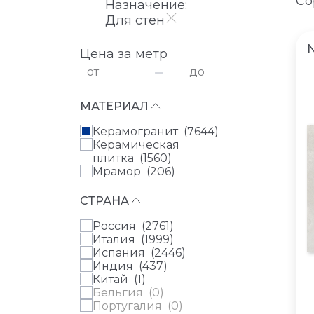
Со
Назначение:
Для стен
Цена за метр
от
до
МАТЕРИАЛ
Керамогранит (
7644
)
Керамическая
плитка (
1560
)
Мрамор (
206
)
СТРАНА
Россия (
2761
)
Италия (
1999
)
Испания (
2446
)
Индия (
437
)
Китай (
1
)
Бельгия (
0
)
Португалия (
0
)