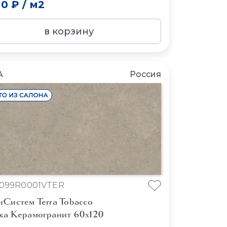
00 ₽
/
м2
в корзину
A
Россия
099R0001VTER
нСистем Terra Tobacco
ка Керамогранит 60x120