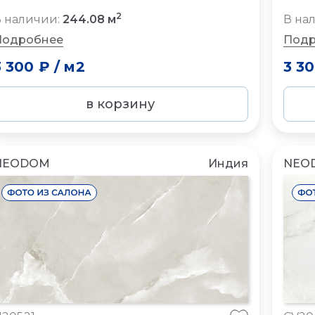
2
 наличии:
244.08 м
В на
Подробнее
Подр
3 300 ₽
/
м2
3 3
в корзину
NEODOM
Индия
NEO