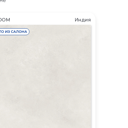
не
DOM
Индия