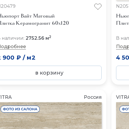
N20479
N205
ьюпорт Вайт Матовый
Ньюп
литка Керамогранит 60x120
Плит
2
 наличии:
2752.56 м
В на
Подробнее
Подр
2 900 ₽
/
м2
4 5
в корзину
ITRA
Россия
VITR