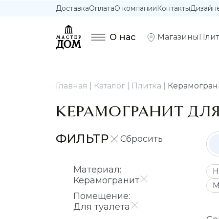
Доставка
Оплата
О компании
Контакты
Дизайн
О нас
Магазины
Плит
Главная
Каталог
Плитка
Керамограни
КЕРАМОГРАНИТ ДЛЯ
ФИЛЬТР
Материал:
Н
Керамогранит
М
Помещение:
Для туалета