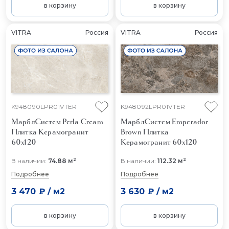
в корзину
в корзину
VITRA
Россия
VITRA
Россия
K948090LPR01VTER
K948092LPR01VTER
МарблСистем Perla Cream
МарблСистем Emperador
Плитка Керамогранит
Brown
Плитка
60x120
Керамогранит 60x120
2
2
В наличии:
74.88 м
В наличии:
112.32 м
Подробнее
Подробнее
3 470 ₽
/
м2
3 630 ₽
/
м2
в корзину
в корзину