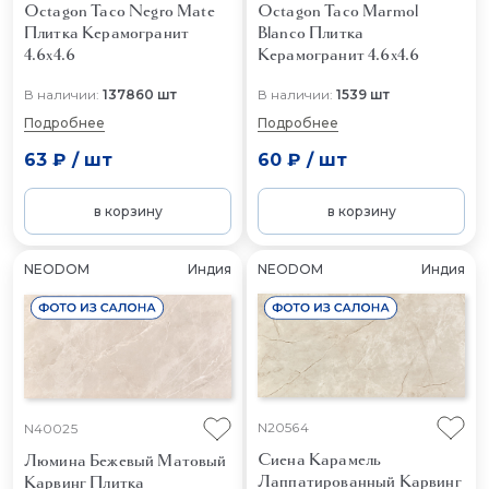
Octagon Taco Negro Mate
Octagon Taco Marmol
Плитка Керамогранит
Blanco
Плитка
4.6x4.6
Керамогранит 4.6x4.6
В наличии:
137860 шт
В наличии:
1539 шт
Подробнее
Подробнее
63 ₽
/
шт
60 ₽
/
шт
в корзину
в корзину
NEODOM
Индия
NEODOM
Индия
N20564
N40025
Сиена Карамель
Люмина Бежевый Матовый
Лаппатированный Карвинг
Карвинг
Плитка