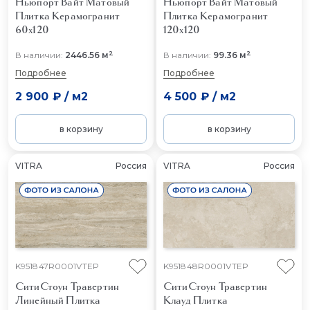
Ньюпорт Вайт Матовый
Ньюпорт Вайт Матовый
Плитка Керамогранит
Плитка Керамогранит
60x120
120x120
2
2
В наличии:
2446.56 м
В наличии:
99.36 м
Подробнее
Подробнее
2 900 ₽
/
м2
4 500 ₽
/
м2
в корзину
в корзину
VITRA
Россия
VITRA
Россия
K951847R0001VTEP
K951848R0001VTEP
СитиСтоун Травертин
СитиСтоун Травертин
Линейный
Плитка
Клауд
Плитка