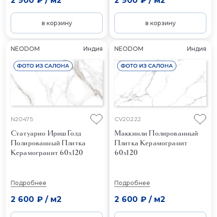
2 900 ₽
/
м2
2 900 ₽
/
м2
в корзину
в корзину
NEODOM
Индия
NEODOM
Индия
N20475
CV20222
Статуарио Ириш Голд
Маккинли Полированный
Полированный
Плитка
Плитка Керамогранит
Керамогранит 60x120
60x120
Подробнее
Подробнее
2 600 ₽
/
м2
2 600 ₽
/
м2