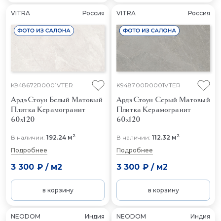
VITRA
Россия
VITRA
Россия
K948672R0001VTER
K948700R0001VTER
АрдэСтоун Белый Матовый
АрдэСтоун Серый Матовый
Плитка Керамогранит
Плитка Керамогранит
60x120
60x120
2
2
В наличии:
192.24 м
В наличии:
112.32 м
Подробнее
Подробнее
3 300 ₽
/
м2
3 300 ₽
/
м2
в корзину
в корзину
NEODOM
Индия
NEODOM
Индия