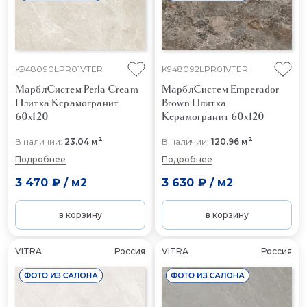
K948090LPR01VTER
K948092LPR01VTER
МарблСистем Perla Cream
МарблСистем Emperador
Плитка Керамогранит
Brown
Плитка
60x120
Керамогранит 60x120
2
2
В наличии:
23.04 м
В наличии:
120.96 м
Подробнее
Подробнее
3 470 ₽
/
м2
3 630 ₽
/
м2
в корзину
в корзину
VITRA
Россия
VITRA
Россия