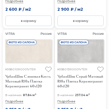
Подробнее
Подробнее
2 600 ₽
/
м2
2 900 ₽
/
м2
в корзину
в корзину
VITRA
Россия
VITRA
Россия
K958010R0001VTER
K958013R0001VTER
УрбанШик Слоновая Кость
УрбанШик Серый Матовый
Матовый R10a
Плитка
R10a
Плитка Керамогранит
Керамогранит 60x120
60x120
2
2
В наличии:
87.84 м
В наличии:
257.04 м
Подробнее
Подробнее