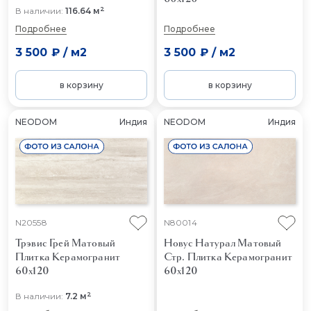
2
В наличии:
116.64 м
Подробнее
Подробнее
3 500 ₽
/
м2
3 500 ₽
/
м2
в корзину
в корзину
NEODOM
Индия
NEODOM
Индия
N20558
N80014
Трэвис Грей Матовый
Новус Натурал Матовый
Плитка Керамогранит
Стр.
Плитка Керамогранит
60x120
60x120
2
В наличии:
7.2 м