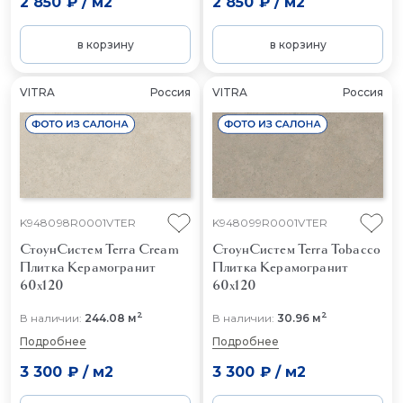
2 850 ₽
/
м2
2 850 ₽
/
м2
в корзину
в корзину
VITRA
Россия
VITRA
Россия
K948098R0001VTER
K948099R0001VTER
СтоунСистем Terra Cream
СтоунСистем Terra Tobacco
Плитка Керамогранит
Плитка Керамогранит
60x120
60x120
2
2
В наличии:
244.08 м
В наличии:
30.96 м
Подробнее
Подробнее
3 300 ₽
/
м2
3 300 ₽
/
м2