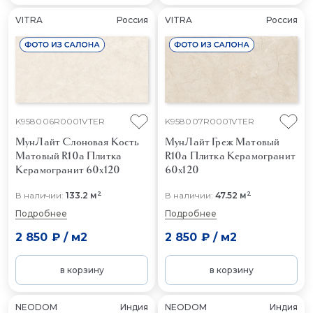
VITRA
Россия
VITRA
Россия
K958006R0001VTER
K958007R0001VTER
МунЛайт Слоновая Кость
МунЛайт Греж Матовый
Матовый R10a
Плитка
R10a
Плитка Керамогранит
Керамогранит 60x120
60x120
2
2
В наличии:
133.2 м
В наличии:
47.52 м
Подробнее
Подробнее
2 850 ₽
/
м2
2 850 ₽
/
м2
в корзину
в корзину
NEODOM
Индия
NEODOM
Индия