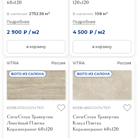
60x120
120x120
2
2
В наличии:
2752.56 м
В наличии:
108 м
Подробнее
Подробнее
2 900 ₽
/
м2
4 500 ₽
/
м2
в корзину
в корзину
VITRA
Россия
VITRA
Россия
K951847R0001VTEP
K951848R0001VTEP
СитиСтоун Травертин
СитиСтоун Травертин
Линейный
Плитка
Клауд
Плитка
Керамогранит 60x120
Керамогранит 60x120