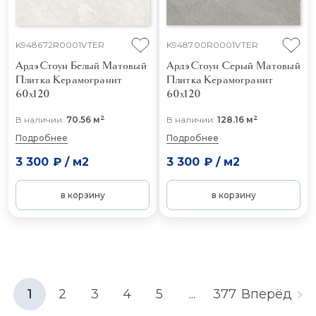
K948672R0001VTER
K948700R0001VTER
АрдэСтоун Белый Матовый
АрдэСтоун Серый Матовый
Плитка Керамогранит
Плитка Керамогранит
60x120
60x120
2
2
В наличии:
70.56 м
В наличии:
128.16 м
Подробнее
Подробнее
3 300 ₽
/
м2
3 300 ₽
/
м2
в корзину
в корзину
1
2
3
4
5
...
377
Вперёд