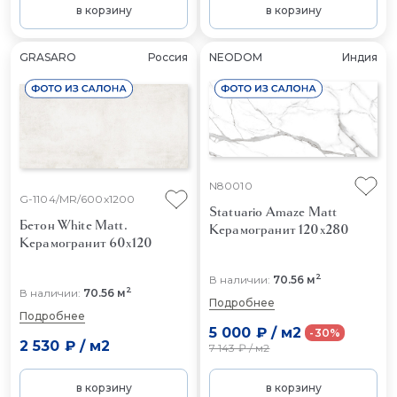
в корзину
в корзину
GRASARO
Россия
NEODOM
Индия
N80010
G-1104/MR/600x1200
Statuario Amaze Matt
Бетон White Matt.
Керамогранит 120x280
Керамогранит 60x120
2
В наличии:
70.56 м
2
В наличии:
70.56 м
Подробнее
Подробнее
5 000 ₽
/
м2
-30%
2 530 ₽
/
м2
7 143 ₽
/
м2
в корзину
в корзину