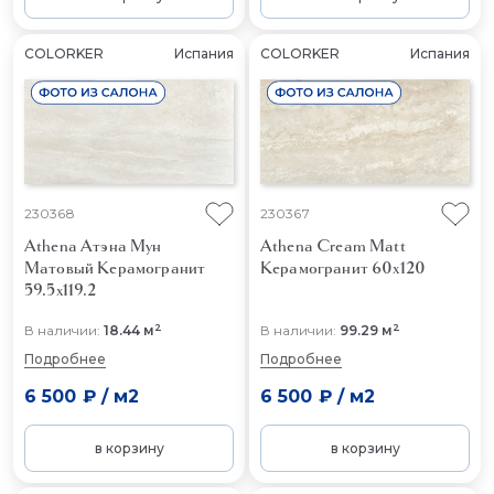
COLORKER
Испания
COLORKER
Испания
230368
230367
Athena Атэна Мун
Athena Cream Matt
Матовый
Керамогранит
Керамогранит 60x120
59.5x119.2
2
2
В наличии:
18.44 м
В наличии:
99.29 м
Подробнее
Подробнее
6 500 ₽
/
м2
6 500 ₽
/
м2
в корзину
в корзину