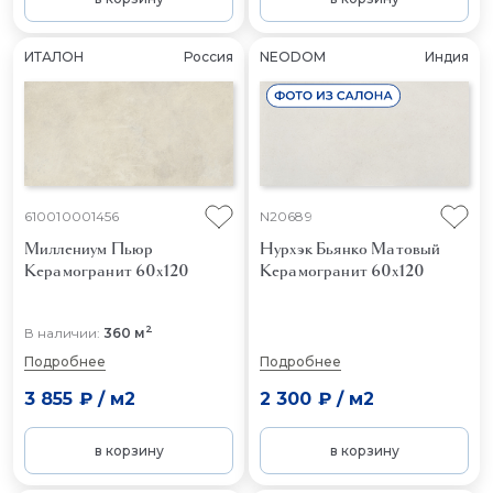
ИТАЛОН
Россия
NEODOM
Индия
610010001456
N20689
Миллениум Пьюр
Нурхэк Бьянко Матовый
Керамогранит 60x120
Керамогранит 60x120
2
В наличии:
360 м
Подробнее
Подробнее
3 855 ₽
/
м2
2 300 ₽
/
м2
в корзину
в корзину