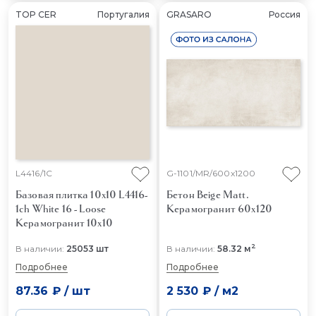
TOP CER
Португалия
GRASARO
Россия
L4416/1C
G-1101/MR/600x1200
Базовая плитка 10x10 L4416-
Бетон Beige Matt.
1ch White 16 - Loose
Керамогранит 60x120
Керамогранит 10x10
2
В наличии:
25053 шт
В наличии:
58.32 м
Подробнее
Подробнее
87.36 ₽
/
шт
2 530 ₽
/
м2