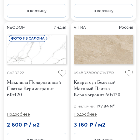
в корзину
в корзину
NEODOM
Индия
VITRA
Россия
CV20222
K948038R0001VTER
Маккинли Полированный
Кварстоун Бежевый
Плитка Керамогранит
Матовый
Плитка
60x120
Керамогранит 60x120
2
В наличии:
177.84 м
Подробнее
Подробнее
2 600 ₽
/
м2
3 160 ₽
/
м2
в корзину
в корзину