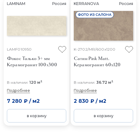
LAMINAM
Россия
KERRANOVA
Россия
LAMF010950
K-2702/MR/600x1200
Фокос Талько 3+ мм
Сатин Pink Matt.
Керамогранит 100x300
Керамогранит 60x120
2
2
В наличии:
120 м
В наличии:
36.72 м
Подробнее
Подробнее
7 280 ₽
/
м2
2 830 ₽
/
м2
в корзину
в корзину