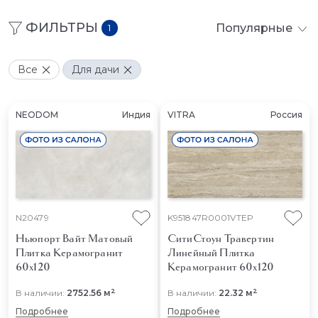
ФИЛЬТРЫ
Популярные
1
Все
Для дачи
NEODOM
Индия
VITRA
Россия
N20479
K951847R0001VTEP
Ньюпорт Вайт Матовый
СитиСтоун Травертин
Плитка Керамогранит
Линейный
Плитка
60x120
Керамогранит 60x120
2
2
В наличии:
2752.56 м
В наличии:
22.32 м
Подробнее
Подробнее