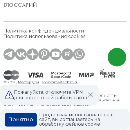
ГЛОССАРИЙ
Политика конфиденциальности
Политика использования cookies
© 2026,
Мастердом
shop@masterdom.ru
Пожалуйста, отключите VPN
ООО "АРТДЕКОРИУМ", ИНН: 9728136130, КПП: 772801001, ОГРН:
для корректной работы сайта
1247700460260, 117335, Город Москва, вн.тер. г. Муниципальный
Округ Черемушки, пр-кт Нахимовский, дом 59А
Продолжая использовать наш
Понятно
сайт, вы соглашаетесь на
обработку
файлов cookie