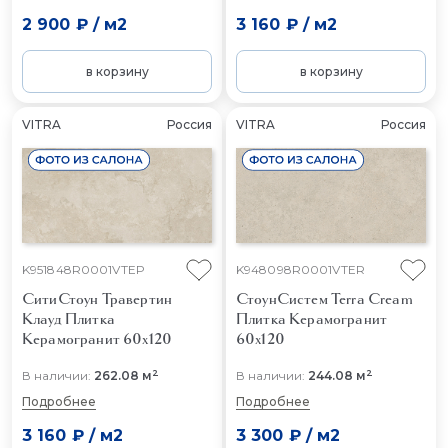
2 900 ₽
/
м2
3 160 ₽
/
м2
в корзину
в корзину
VITRA
Россия
VITRA
Россия
K951848R0001VTEP
K948098R0001VTER
СитиСтоун Травертин
СтоунСистем Terra Cream
Клауд
Плитка
Плитка Керамогранит
Керамогранит 60x120
60x120
2
2
В наличии:
262.08 м
В наличии:
244.08 м
Подробнее
Подробнее
3 160 ₽
/
м2
3 300 ₽
/
м2