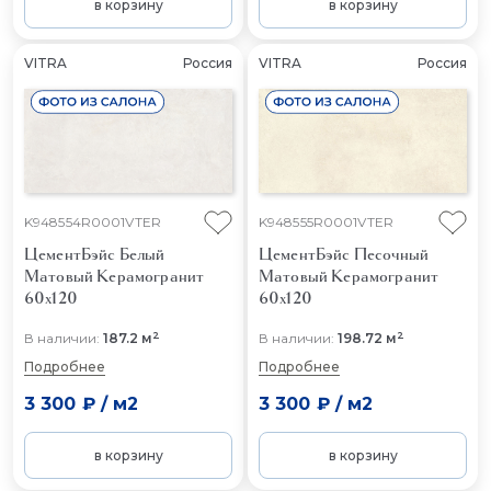
в корзину
в корзину
VITRA
Россия
VITRA
Россия
K948554R0001VTER
K948555R0001VTER
ЦементБэйс Белый
ЦементБэйс Песочный
Матовый
Керамогранит
Матовый
Керамогранит
60x120
60x120
2
2
В наличии:
187.2 м
В наличии:
198.72 м
Подробнее
Подробнее
3 300 ₽
/
м2
3 300 ₽
/
м2
в корзину
в корзину