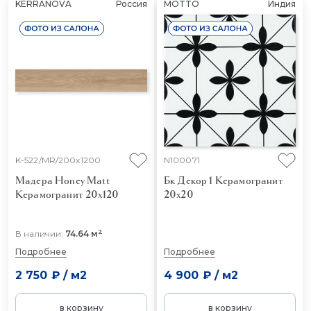
KERRANOVA
Россия
MOTTO
Индия
K-522/MR/200x1200
N100071
Мадера Honey Matt
Бк Декор 1
Керамогранит
Керамогранит 20x120
20x20
2
В наличии:
74.64 м
Подробнее
Подробнее
2 750 ₽
/
м2
4 900 ₽
/
м2
в корзину
в корзину