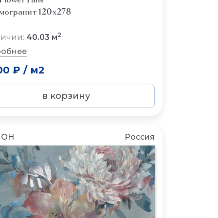
могранит 120x278
2
личии:
40.03 м
обнее
00 ₽
/
м2
в корзину
ЛОН
Россия