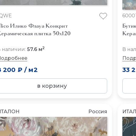
fQWE
6000
lico Илико Флауа Конкрит
Бути
ерамическая плитка 50x120
Кера
2
 наличии:
57.6 м
В на
Подробнее
Подр
8 200 ₽
/
м2
33 
в корзину
ИТАЛОН
Россия
ИТА