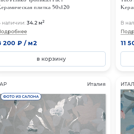
ерамическая плитка 50x120
Кера
2
 наличии:
34.2 м
В на
Подробнее
Подр
8 200 ₽
/
м2
11 5
в корзину
FAP
Италия
ИТА