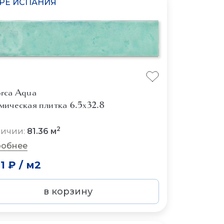
IPE ИСПАНИЯ
9
rca Aqua
мическая плитка 6.5x32.8
2
личии:
81.36 м
обнее
1 ₽
/
м2
в корзину