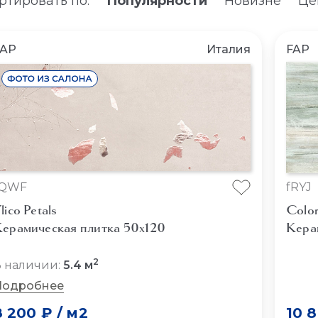
ртировать по:
Популярности
Новизне
Це
FAP
Италия
FAP
fQWF
fRYJ
lico Petals
Colo
ерамическая плитка 50x120
Кера
2
 наличии:
5.4 м
Подробнее
8 200 ₽
/
м2
10 