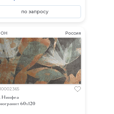
по запросу
ЛОН
Россия
10002365
к Нинфеа
могранит 60x120