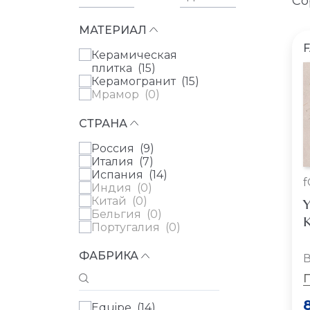
Со
МАТЕРИАЛ
Керамическая
плитка (
15
)
Керамогранит (
15
)
Мрамор (
0
)
СТРАНА
Россия (
9
)
Италия (
7
)
Испания (
14
)
Индия (
0
)
Китай (
0
)
Y
Бельгия (
0
)
К
Португалия (
0
)
ФАБРИКА
В
Equipe (
14
)