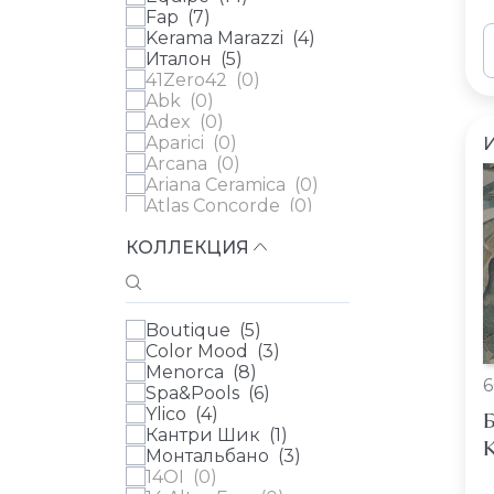
Fap (
7
)
Kerama Marazzi (
4
)
Италон (
5
)
41Zero42 (
0
)
Abk (
0
)
Adex (
0
)
Aparici (
0
)
Arcana (
0
)
Ariana Ceramica (
0
)
Atlas Concorde (
0
)
Atlas Concorde Russia
КОЛЛЕКЦИЯ
(
0
)
Ava (
0
)
Azulev (
0
)
Casa Dolce Casa (
0
)
Boutique (
5
)
Cedit (
0
)
Color Mood (
3
)
Century (
0
)
Menorca (
8
)
Ceramica Ribesalbes
6
Spa&Pools (
6
)
(
0
)
Ylico (
4
)
Ceramica Vilar Albaro
Б
Кантри Шик (
1
)
(
0
)
К
Монтальбано (
3
)
Cerdomus (
0
)
14OI (
0
)
Cifre (
0
)