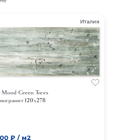
не
Италия
r Mood Green Trees
могранит 120x278
800 ₽
/
м2