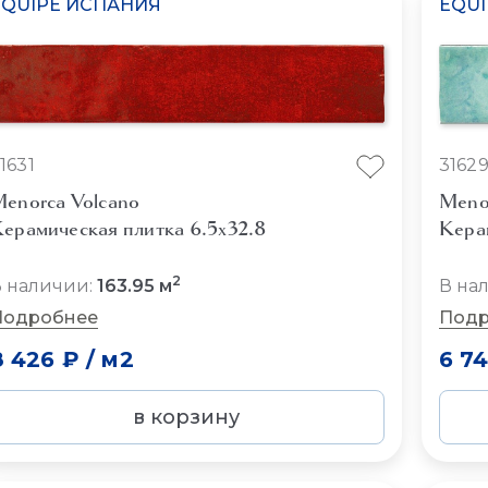
EQUIPE ИСПАНИЯ
EQU
1631
3162
enorca Volcano
Meno
ерамическая плитка 6.5x32.8
Кера
2
 наличии:
163.95 м
В на
Подробнее
Подр
8 426 ₽
/
м2
6 74
в корзину