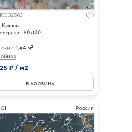
10002369
к Канвас
могранит 60x120
2
личии:
1.44 м
обнее
225 ₽
/
м2
в корзину
ЛОН
Россия