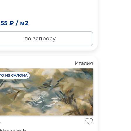
455 ₽
/
м2
по запросу
Италия
L
Flower Falls