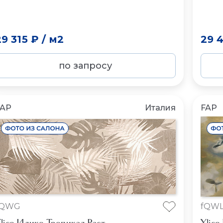
29 315 ₽
/
м2
29 
по запросу
FAP
Италия
FAP
fQWG
fQW
lico Илико Тропикал Раст
Ylico 