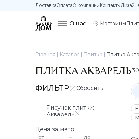
Доставка
Оплата
О компании
Контакты
Дизайн
О нас
Магазины
Плит
Главная
Каталог
Плитка
Плитка Акв
ПЛИТКА АКВАРЕЛЬ
30
ФИЛЬТР
Рисунок плитки:
Н
Акварель
М
Цена за метр
от
до