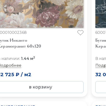
600010002368
6000
утик Инканто
Бути
ерамогранит 60x120
Кера
2
 наличии:
1.44 м
В на
Подробнее
Подр
32 725 ₽
/
м2
32 
в корзину