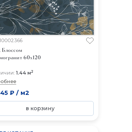
10002366
к Блоссом
могранит 60x120
2
личии:
1.44 м
обнее
045 ₽
/
м2
в корзину