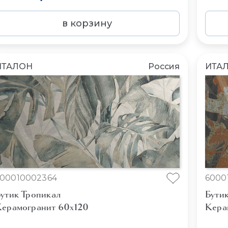
в корзину
ИТАЛОН
Россия
ИТА
00010002364
6000
утик Тропикал
Бути
ерамогранит 60x120
Кера