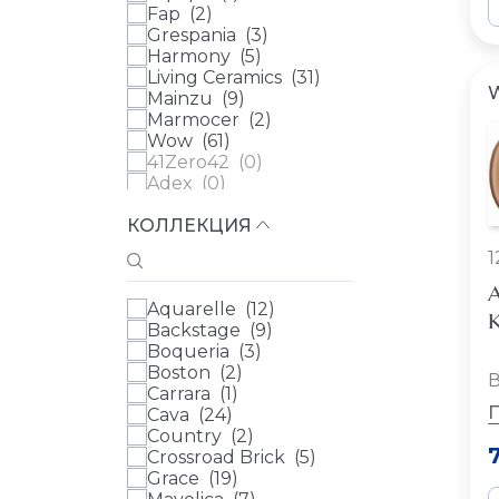
Fap (
2
)
Grespania (
3
)
Harmony (
5
)
Living Ceramics (
31
)
Mainzu (
9
)
Marmocer (
2
)
Wow (
61
)
41Zero42 (
0
)
Adex (
0
)
Aparici (
0
)
КОЛЛЕКЦИЯ
Arcana (
0
)
Ariana Ceramica (
0
)
1
Atlas Concorde (
0
)
Atlas Concorde Russia
A
Aquarelle (
12
)
(
0
)
К
Backstage (
9
)
Ava (
0
)
Boqueria (
3
)
Azulev (
0
)
Boston (
2
)
Casa Dolce Casa (
0
)
В
Carrara (
1
)
Cedit (
0
)
Cava (
24
)
Century (
0
)
Country (
2
)
Ceramica Ribesalbes
Crossroad Brick (
5
)
(
0
)
Grace (
19
)
Ceramica Vilar Albaro