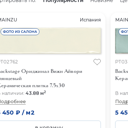
ртировать по:
Популярности
Новизне
Це
MAINZU
Испания
MAI
PT02762
PT03
ackstage Ориджинал Вижн Айвори
Backs
лянцевый
Кера
ерамическая плитка 7.5x30
2
 наличии:
43.88 м
В на
Подробнее
Подр
5 450 ₽
/
м2
5 4
в корзину