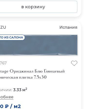
в корзину
NZU
Испания
767
stage Ориджинал Блю Глянцевый
мическая плитка 7.5x30
2
личии:
3.33 м
обнее
50 ₽
/
м2