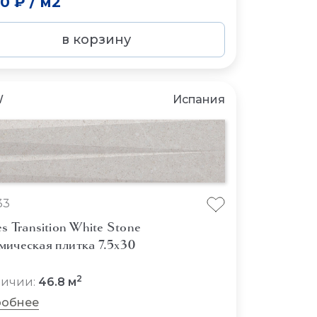
50 ₽
/
м2
в корзину
W
Испания
33
es Transition White Stone
мическая плитка 7.5x30
2
личии:
46.8 м
обнее