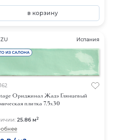
в корзину
NZU
Испания
162
stage Ориджинал Жадэ Глянцевый
мическая плитка 7.5x30
2
личии:
25.86 м
обнее