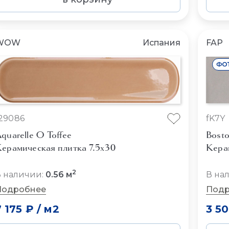
WOW
Испания
FAP
29086
fK7Y
quarelle O Toffee
Bost
ерамическая плитка 7.5x30
Кера
2
 наличии:
0.56 м
В на
Подробнее
Подр
7 175 ₽
/
м2
3 5