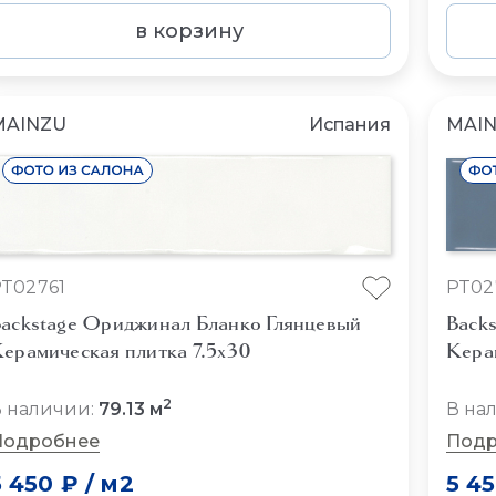
в корзину
MAINZU
Испания
MAI
T02761
PT02
ackstage Ориджинал Бланко Глянцевый
Back
ерамическая плитка 7.5x30
Кера
2
 наличии:
79.13 м
В на
Подробнее
Подр
5 450 ₽
/
м2
5 4