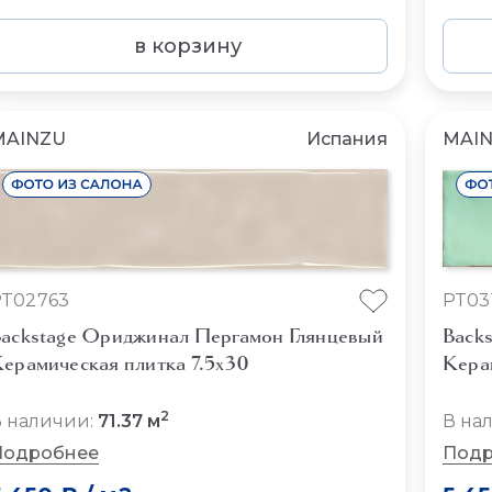
в корзину
MAINZU
Испания
MAI
PT02763
PT03
ackstage Ориджинал Пергамон Глянцевый
Back
ерамическая плитка 7.5x30
Кера
2
 наличии:
71.37 м
В на
Подробнее
Подр