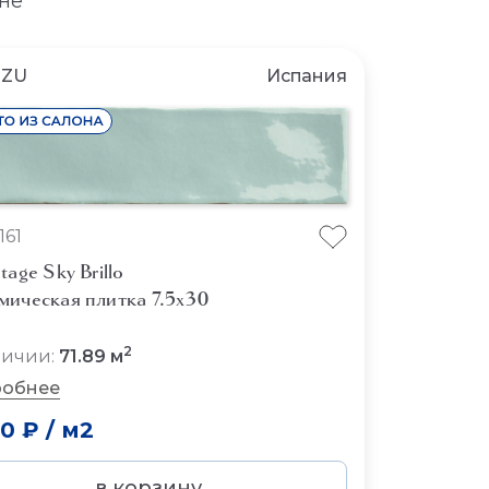
не
NZU
Испания
161
tage Sky Brillo
мическая плитка 7.5x30
2
личии:
71.89 м
обнее
50 ₽
/
м2
в корзину