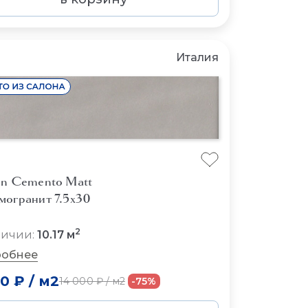
Италия
on Cemento Matt
могранит 7.5x30
2
личии:
10.17 м
обнее
00 ₽
/
м2
14 000 ₽
/
м2
-75%