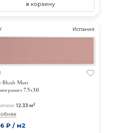
в корзину
W
Испания
1
 Blush Matt
могранит 7.5x30
2
личии:
12.33 м
обнее
46 ₽
/
м2