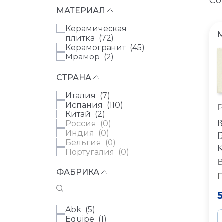
Со
МАТЕРИАЛ
Керамическая
плитка (
72
)
Керамогранит (
45
)
Мрамор (
2
)
СТРАНА
Италия (
7
)
Испания (
110
)
Китай (
2
)
B
Россия (
0
)
Индия (
0
)
Г
Бельгия (
0
)
К
Португалия (
0
)
В
ФАБРИКА
Abk (
5
)
Equipe (
1
)