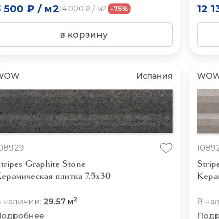
3 500 ₽
/
м2
12 1
14 000 ₽
/
м2
-75%
в корзину
WOW
Испания
WO
08929
1089
tripes Graphite Stone
Strip
ерамическая плитка 7.5x30
Кера
2
 наличии:
29.57 м
В на
Подробнее
Подр