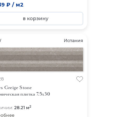
39 ₽
/
м2
в корзину
W
Испания
28
es Greige Stone
мическая плитка 7.5x30
2
личии:
28.21 м
обнее