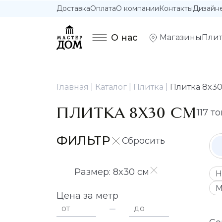
Доставка
Оплата
О компании
Контакты
Дизайн
О нас
Магазины
Плит
Главная
Каталог
Плитка
Плитка 8x30
ПЛИТКА 8X30 СМ
117 т
ФИЛЬТР
Размер: 8x30 см
Н
М
Цена за метр
от
до