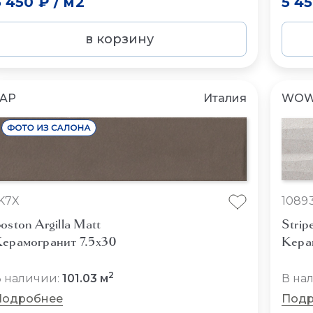
5 450 ₽
/
м2
5 4
в корзину
FAP
Италия
WO
K7X
1089
oston Argilla Matt
Strip
ерамогранит 7.5x30
Кера
2
 наличии:
101.03 м
В на
Подробнее
Подр