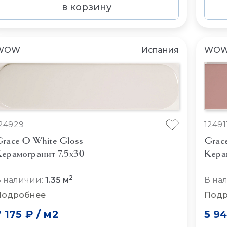
в корзину
WOW
Испания
WO
24929
12491
race O White Gloss
Grace
ерамогранит 7.5x30
Кера
2
 наличии:
1.35 м
В на
Подробнее
Подр
7 175 ₽
/
м2
5 9