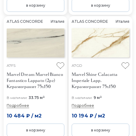
в корзину
в корзину
ATLAS CONCORDE
Италия
ATLAS CONCORDE
Италия
A7FS
A7GD
Marvel Dream Marvel Bianco
Marvel Shine Calacatta
Fantastico Lappato (2pz)
Imperiale Lapp.
Керамогранит 75x150
Керамогранит 75x150
2
2
В наличии:
33.75 м
В наличии:
9 м
Подробнее
Подробнее
10 484 ₽
/
м2
10 194 ₽
/
м2
в корзину
в корзину