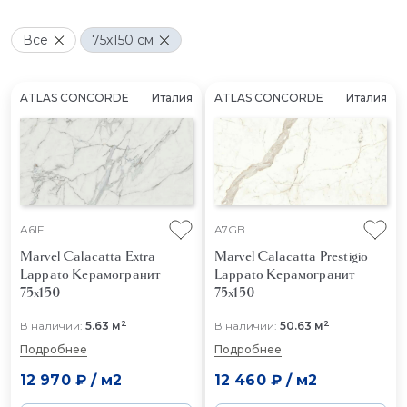
Все
75x150 см
ATLAS CONCORDE
Италия
ATLAS CONCORDE
Италия
A6IF
A7GB
Marvel Calacatta Extra
Marvel Calacatta Prestigio
Lappato
Керамогранит
Lappato
Керамогранит
75x150
75x150
2
2
В наличии:
5.63 м
В наличии:
50.63 м
Подробнее
Подробнее
12 970 ₽
/
м2
12 460 ₽
/
м2