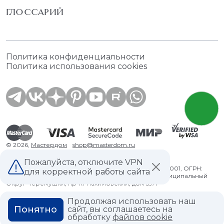
ГЛОССАРИЙ
Политика конфиденциальности
Политика использования cookies
© 2026,
Мастердом
shop@masterdom.ru
Пожалуйста, отключите VPN
ООО "АРТДЕКОРИУМ", ИНН: 9728136130, КПП: 772801001, ОГРН:
для корректной работы сайта
1247700460260, 117335, Город Москва, вн.тер. г. Муниципальный
Округ Черемушки, пр-кт Нахимовский, дом 59А
Продолжая использовать наш
Понятно
сайт, вы соглашаетесь на
обработку
файлов cookie