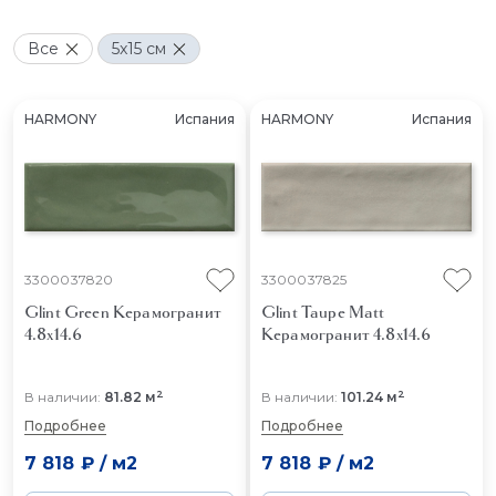
Все
5x15 см
HARMONY
Испания
HARMONY
Испания
3300037820
3300037825
Glint Green
Керамогранит
Glint Taupe Matt
4.8x14.6
Керамогранит 4.8x14.6
2
2
В наличии:
81.82 м
В наличии:
101.24 м
Подробнее
Подробнее
7 818 ₽
/
м2
7 818 ₽
/
м2