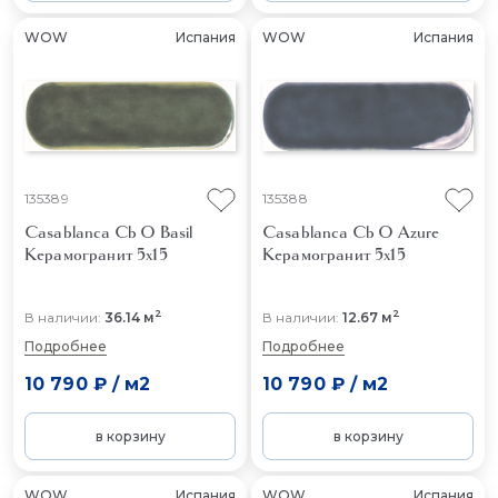
WOW
Испания
WOW
Испания
135389
135388
Casablanca Cb O Basil
Casablanca Cb O Azure
Керамогранит 5x15
Керамогранит 5x15
2
2
В наличии:
36.14 м
В наличии:
12.67 м
Подробнее
Подробнее
10 790 ₽
/
м2
10 790 ₽
/
м2
в корзину
в корзину
WOW
Испания
WOW
Испания