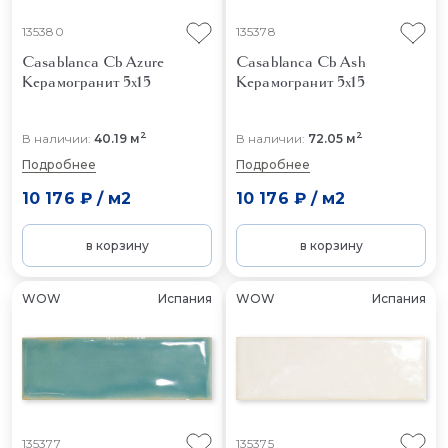
135380
135378
Casablanca Cb Azure
Casablanca Cb Ash
Керамогранит 5x15
Керамогранит 5x15
2
2
В наличии:
40.19 м
В наличии:
72.05 м
Подробнее
Подробнее
10 176 ₽
/
м2
10 176 ₽
/
м2
в корзину
в корзину
WOW
Испания
WOW
Испания
135377
135375