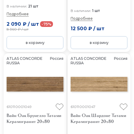
В наличии:
21 шт
В наличии:
1 шт
Подробнее
Подробнее
2 090 ₽
/
шт
-75%
12 500 ₽
/
шт
8 360 ₽
/
шт
в корзину
в корзину
ATLAS CONCORDE
Россия
ATLAS CONCORDE
Россия
RUSSIA
RUSSIA
610110001049
610110001047
Вайн Оак Брунелло Татами
Вайн Оак Шардоне Татами
Керамогранит 20x80
Керамогранит 20x80