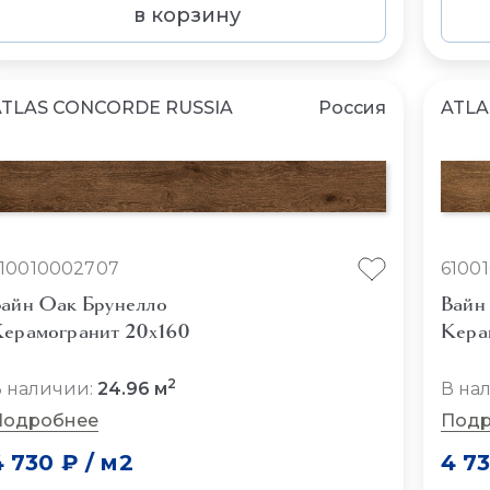
в корзину
ATLAS CONCORDE RUSSIA
Россия
ATLA
10010002707
6100
айн Оак Брунелло
Вайн
ерамогранит 20x160
Кера
2
 наличии:
24.96 м
В на
Подробнее
Подр
4 730 ₽
/
м2
4 7