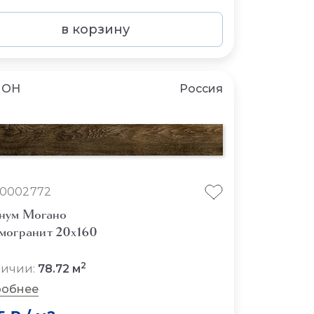
в корзину
ЛОН
Россия
10002772
нум Могано
могранит 20x160
2
личии:
78.72 м
обнее