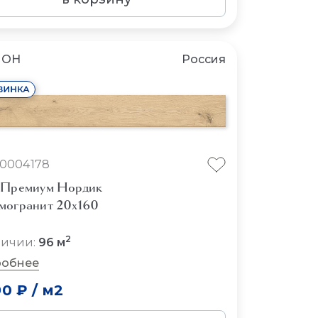
ЛОН
Россия
10004178
 Премиум Нордик
могранит 20x160
2
личии:
96 м
обнее
90 ₽
/
м2