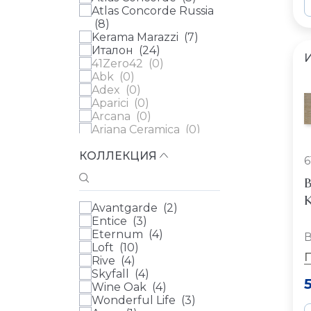
Atlas Concorde Russia
(
8
)
Kerama Marazzi (
7
)
Италон (
24
)
41Zero42 (
0
)
Abk (
0
)
Adex (
0
)
Aparici (
0
)
Arcana (
0
)
Ariana Ceramica (
0
)
Ava (
0
)
КОЛЛЕКЦИЯ
Azulev (
0
)
6
Casa Dolce Casa (
0
)
В
Cedit (
0
)
Century (
0
)
К
Avantgarde (
2
)
Ceramica Ribesalbes
Entice (
3
)
(
0
)
Eternum (
4
)
Ceramica Vilar Albaro
В
Loft (
10
)
(
0
)
Rive (
4
)
Cerdomus (
0
)
Skyfall (
4
)
Cifre (
0
)
Wine Oak (
4
)
Cir (
0
)
Wonderful Life (
3
)
Колизеумгрэс