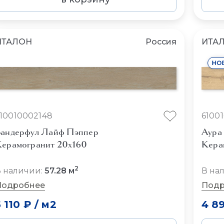
ИТАЛОН
Россия
ИТА
10010002148
6100
андерфул Лайф Пэппер
Аура
ерамогранит 20x160
Кера
2
 наличии:
57.28 м
В на
Подробнее
Подр
5 110 ₽
/
м2
4 8