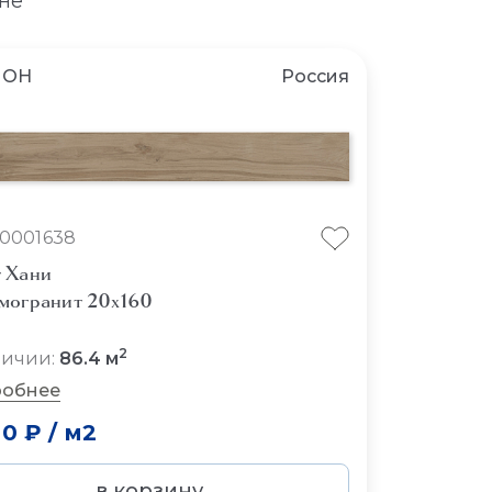
не
ЛОН
Россия
10001638
 Хани
могранит 20x160
2
личии:
86.4 м
обнее
00 ₽
/
м2
в корзину