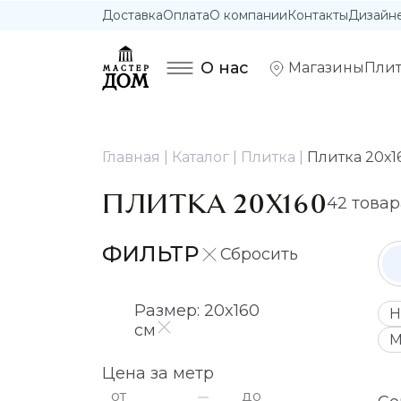
Доставка
Оплата
О компании
Контакты
Дизайн
О нас
Магазины
Плит
Главная
Каталог
Плитка
Плитка 20х1
ПЛИТКА 20Х160
42 товар
ФИЛЬТР
Размер: 20x160
Н
см
М
Цена за метр
от
до