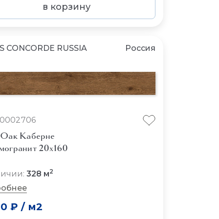
в корзину
S CONCORDE RUSSIA
Россия
10002706
 Оак Каберне
могранит 20x160
2
личии:
328 м
обнее
30 ₽
/
м2