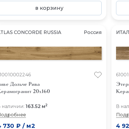
в корзину
ATLAS CONCORDE RUSSIA
Россия
ИТА
10010002246
6100
иве Дольче Рива
Этер
ерамогранит 20x160
Кера
2
 наличии:
163.52 м
В на
Подробнее
Подр
4 730 ₽
/
м2
4 9