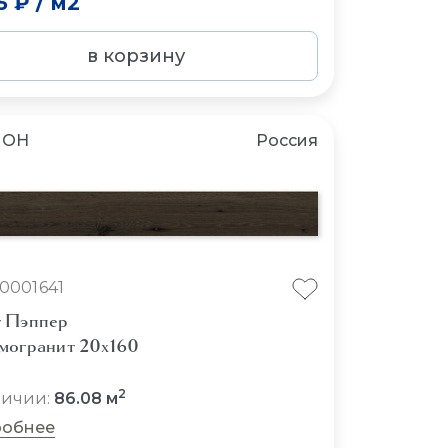
5 ₽
/
м2
в корзину
ЛОН
Россия
10001641
 Пэппер
могранит 20x160
2
личии:
86.08 м
обнее