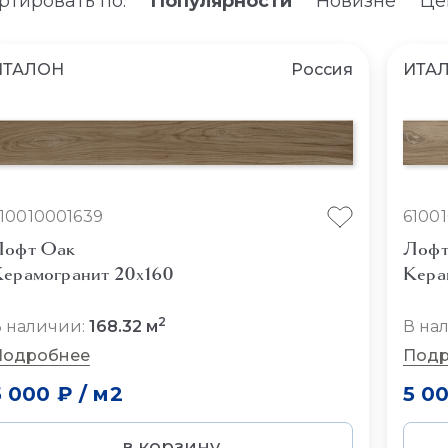
ртировать по:
Популярности
Новизне
Це
ИТАЛОН
Россия
ИТА
10010001639
6100
Лофт Оак
Лофт
ерамогранит 20x160
Кера
2
 наличии:
168.32 м
В на
Подробнее
Подр
5 000 ₽
/
м2
5 0
в корзину