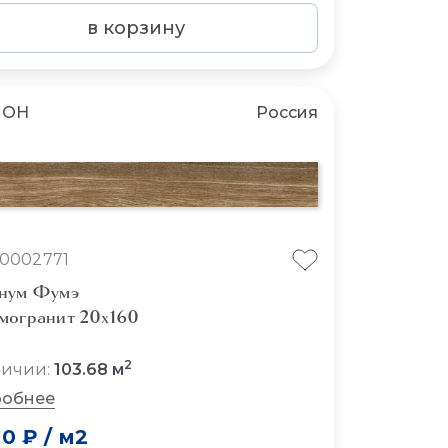
в корзину
ЛОН
Россия
10002771
нум Фумэ
могранит 20x160
2
личии:
103.68 м
обнее
20 ₽
/
м2