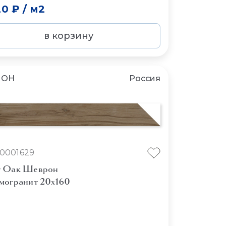
20 ₽
/
м2
в корзину
ЛОН
Россия
10001629
 Оак Шеврон
могранит 20x160