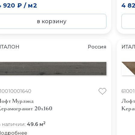
4 920 ₽
/
м2
4 8
в корзину
ИТАЛОН
Россия
ИТА
10010001640
6100
офт Мурлэнд
Лофт
ерамогранит 20x160
Кера
2
 наличии:
49.6 м
Подробнее