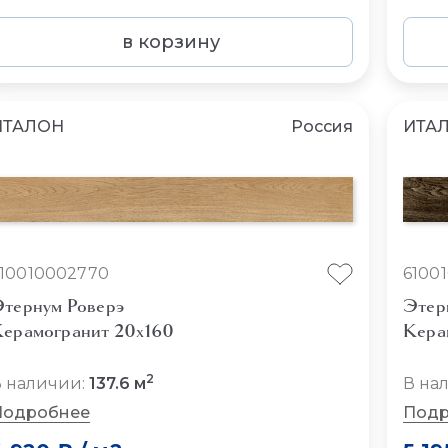
в корзину
ИТАЛОН
Россия
ИТА
10010002770
6100
тернум Роверэ
Этер
ерамогранит 20x160
Кера
2
 наличии:
137.6 м
В на
Подробнее
Подр