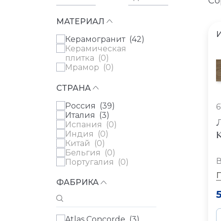
Со
МАТЕРИАЛ
Керамогранит (
42
)
Керамическая
плитка (
0
)
Мрамор (
0
)
СТРАНА
Россия (
39
)
6
Италия (
3
)
Испания (
0
)
К
Индия (
0
)
Китай (
0
)
Бельгия (
0
)
В
Португалия (
0
)
ФАБРИКА
Atlas Concorde (
3
)