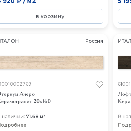
4 920 ₽
/
м2
5 19
в корзину
ИТАЛОН
Россия
ИТА
10010002769
6100
тернум Ачеро
Лофт
ерамогранит 20x160
Кера
2
 наличии:
71.68 м
В на
Подробнее
Подр