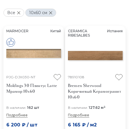
Все
10x60 см
MARMOCER
Китай
CERAMICA
Испания
RIBESALBES
PJG-DJX030-NT
78910108
Moldings 30 Плинтус Latte
Bremen Sherwood
Мрамор 10x60
Коричневый
Керамогранит
10x60
2
В наличии:
162 шт
В наличии:
127.62 м
Подробнее
Подробнее
6 200 ₽
/
шт
6 165 ₽
/
м2