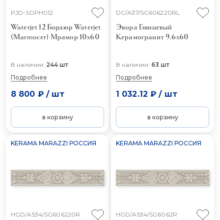
PJD-SDPH012
DC/A37/SG606220RL
Waterjet 12 Бордюр Waterjet
Эвора Глянцевый
(Marmocer)
Мрамор 10x60
Керамогранит 9.6x60
В наличии:
244 шт
В наличии:
63 шт
Подробнее
Подробнее
8 800 ₽
/
шт
1 032.12 ₽
/
шт
в корзину
в корзину
KERAMA MARAZZI РОССИЯ
KERAMA MARAZZI РОССИЯ
HGD/A534/SG606220R
HGD/A534/SG6062R