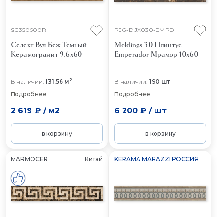
SG350500R
PJG-DJX030-EMPD
Селект Вуд Беж Темный
Moldings 30 Плинтус
Керамогранит 9.6x60
Emperador
Мрамор 10x60
2
В наличии:
131.56 м
В наличии:
190 шт
Подробнее
Подробнее
2 619 ₽
/
м2
6 200 ₽
/
шт
в корзину
в корзину
MARMOCER
Китай
KERAMA MARAZZI РОССИЯ