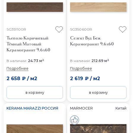
SG351100R
SG350600R
Тьеполо Коричневый
Селект Вуд Беж
Тёмный Матовый
Керамогранит 9.6x60
Керамогранит 9.6x60
2
2
В наличии:
24.73 м
В наличии:
212.69 м
Подробнее
Подробнее
2 658 ₽
/
м2
2 619 ₽
/
м2
в корзину
в корзину
KERAMA MARAZZI РОССИЯ
MARMOCER
Китай