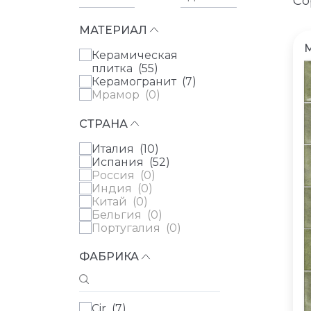
Со
МАТЕРИАЛ
Керамическая
плитка (
55
)
Керамогранит (
7
)
Мрамор (
0
)
СТРАНА
Италия (
10
)
Испания (
52
)
Россия (
0
)
Индия (
0
)
Китай (
0
)
Бельгия (
0
)
Португалия (
0
)
ФАБРИКА
Cir (
7
)