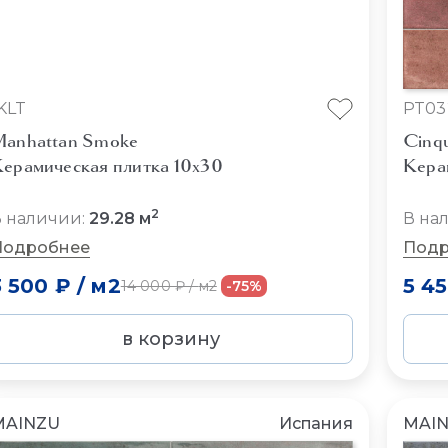
KLT
PT03
anhattan Smoke
Cinq
ерамическая плитка 10x30
Кера
2
 наличии:
29.28 м
В на
Подробнее
Подр
3 500 ₽
/
м2
5 4
14 000 ₽
/
м2
-75%
в корзину
MAINZU
Испания
MAI