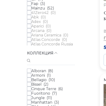
Fap (
3
)
Mainzu (
52
)
C
41Zero42 (
0
)
Abk (
0
)
К
Adex (
0
)
Aparici (
0
)
Arcana (
0
)
В
Ariana Ceramica (
0
)
Atlas Concorde (
0
)
Atlas Concorde Russia
(
0
)
КОЛЛЕКЦИЯ
Ava (
0
)
Azulev (
0
)
Casa Dolce Casa (
0
)
Cedit (
0
)
Alboran (
8
)
Century (
0
)
Armoni (
1
)
Ceramica Ribesalbes
Bellagio (
10
)
(
0
)
Bissel (
2
)
Ceramica Vilar Albaro
Cinque Terre (
6
)
(
0
)
Fuoritono (
7
)
Cerdomus (
0
)
Jungle (
11
)
Cifre (
0
)
Manhattan (
3
)
Колизеумгрэс