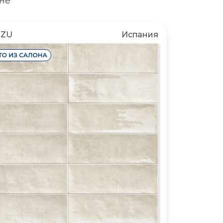
не
NZU
Испания