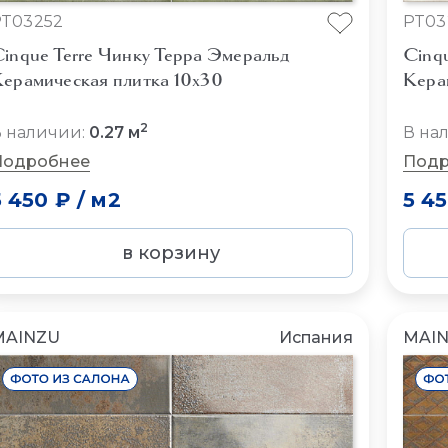
PT03252
PT03
inque Terre Чинку Терра Эмеральд
Cinqu
ерамическая плитка 10x30
Кера
2
 наличии:
0.27 м
В на
Подробнее
Подр
5 450 ₽
/
м2
5 4
в корзину
MAINZU
Испания
MAI