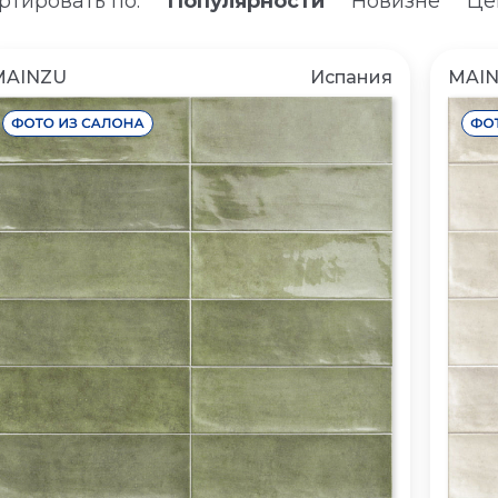
ртировать по:
Популярности
Новизне
Це
MAINZU
Испания
MAI