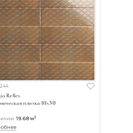
244
gio Reflex
мическая плитка 10x30
2
личии:
19.68 м
обнее