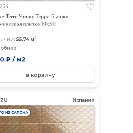
254
e Terre Чинку Терра Бьянко
мическая плитка 10x30
2
личии:
55.74 м
обнее
50 ₽
/
м2
в корзину
NZU
Испания