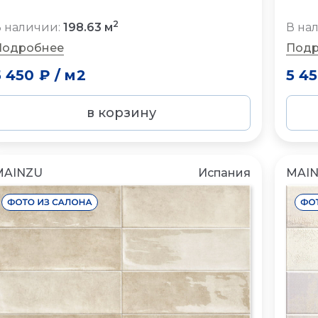
2
 наличии:
198.63 м
В на
Подробнее
Подр
5 450 ₽
/
м2
5 4
в корзину
MAINZU
Испания
MAI