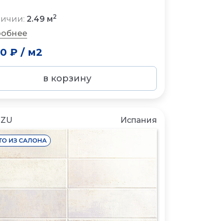
2
личии:
2.49 м
обнее
50 ₽
/
м2
в корзину
NZU
Испания