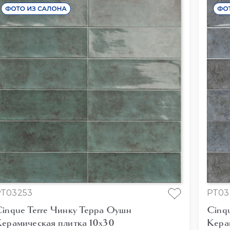
PT03253
PT03
inque Terre Чинку Терра Оушн
Cinqu
ерамическая плитка 10x30
Кера