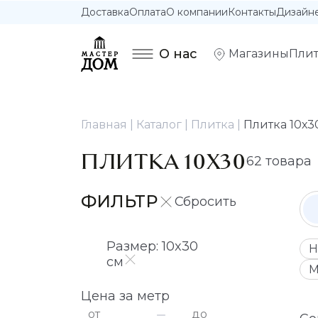
Доставка
Оплата
О компании
Контакты
Дизайн
О нас
Магазины
Плит
Главная
Каталог
Плитка
Плитка 10х3
ПЛИТКА 10Х30
62 товара
ФИЛЬТР
Размер: 10x30
Н
см
М
Цена за метр
от
до