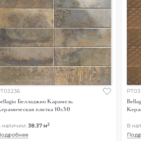
PT03236
PT03
ellagio Белладжио Карамель
Bella
ерамическая плитка 10x30
Кера
2
 наличии:
38.37 м
В на
Подробнее
Подр