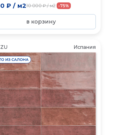
00 ₽
/
м2
10 000 ₽
/
м2
-75%
в корзину
NZU
Испания