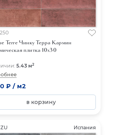
250
ue Terre Чинку Терра Кармин
мическая плитка 10x30
2
личии:
5.43 м
обнее
50 ₽
/
м2
в корзину
NZU
Испания