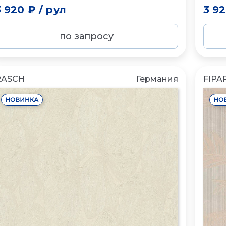
3 920 ₽
/
рул
3 9
по запросу
RASCH
Германия
FIPA