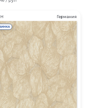
е / рул
CH
Германия