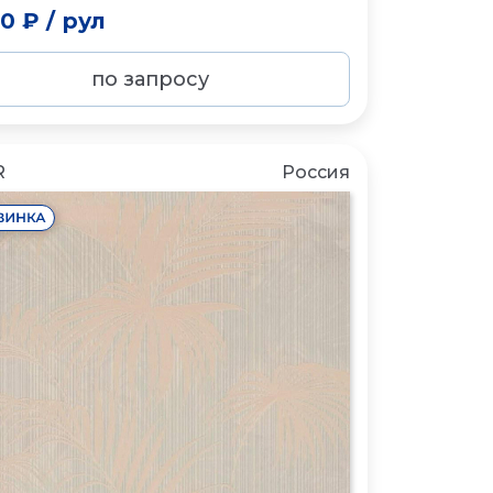
20 ₽
/
рул
по запросу
R
Россия