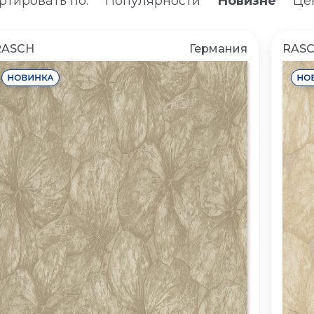
ртировать по:
Популярности
Новизне
Цен
RASCH
Германия
RAS