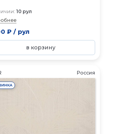
личии:
10 рул
обнее
00 ₽
/
рул
в корзину
R
Россия