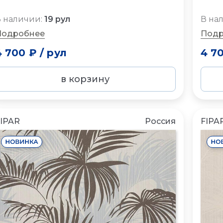
 наличии:
19 рул
В на
Подробнее
Подр
4 700 ₽
/
рул
4 7
в корзину
IPAR
Россия
FIPA