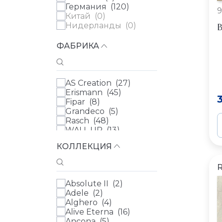
Германия (
120
)
9
Китай (
0
)
В
Нидерланды (
0
)
ФАБРИКА
AS Creation (
27
)
Erismann (
45
)
Fipar (
8
)
Grandeco (
5
)
Rasch (
48
)
WALL UP (
13
)
Zambaiti (
28
)
КОЛЛЕКЦИЯ
Артекс (
16
)
Artsimple (
0
)
БН Международный
(BN International) (
0
)
Absolute II (
2
)
Loymina (
0
)
Adele (
2
)
Луна Уоллс (Luna
Alghero (
4
)
Walls) (
0
)
Alive Eterna (
16
)
Milassa (
0
)
Ancona (
5
)