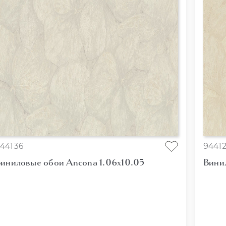
44136
9441
иниловые обои Ancona 1.06x10.05
Вини