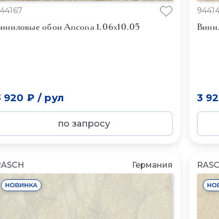
44167
9441
иниловые обои Ancona 1.06x10.05
Вини
3 920 ₽
/
рул
3 9
по запросу
RASCH
Германия
RAS