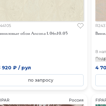
44105
R243
иниловые обои Ancona 1.06x10.05
Вини
В на
Подр
3 920 ₽
/
рул
4 7
по запросу
IPAR
Россия
FIPA