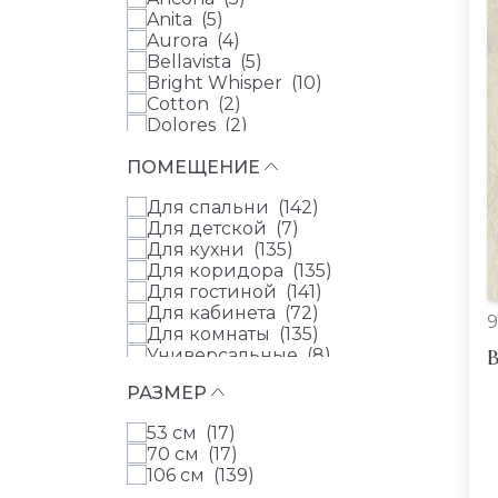
Parati&Parati (
0
)
Anita (
5
)
Parato (
0
)
Aurora (
4
)
Rasch Textil (
0
)
Bellavista (
5
)
Sirpi (
0
)
Bright Whisper (
10
)
Cotton (
2
)
Dolores (
2
)
Elle 4 (
4
)
ПОМЕЩЕНИЕ
Florentine Incanto (
8
)
Forest (
9
)
Для спальни (
142
)
Forest Dreams (
7
)
Для детской (
7
)
Fresh Up (
3
)
Для кухни (
135
)
Garden (
13
)
Для коридора (
135
)
Gentle (
7
)
Для гостиной (
141
)
Gentle Elegance (
3
)
Для кабинета (
72
)
Golden Hour (
4
)
9
Для комнаты (
135
)
Lamborghini 3 (
5
)
В
Универсальные (
8
)
Luxury (
1
)
Для бильярдной (
0
)
Martinique (
9
)
РАЗМЕР
Mini Trend (
4
)
Modelli Di Vita (
3
)
53 см (
17
)
Novella (
8
)
70 см (
17
)
Pacifica Deluxe (
4
)
106 см (
139
)
Philipp Plein 2 (
7
)