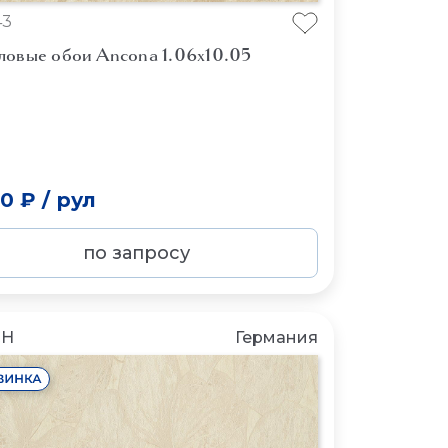
43
ловые обои Ancona 1.06x10.05
20 ₽
/
рул
по запросу
CH
Германия