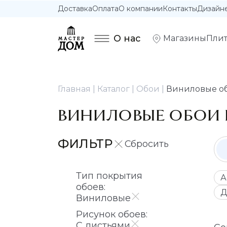
Доставка
Оплата
О компании
Контакты
Дизайн
О нас
Магазины
Плит
Главная
Каталог
Обои
Виниловые об
ВИНИЛОВЫЕ ОБОИ 
ФИЛЬТР
Тип покрытия
А
обоев:
Д
Виниловые
Рисунок обоев:
С листьями