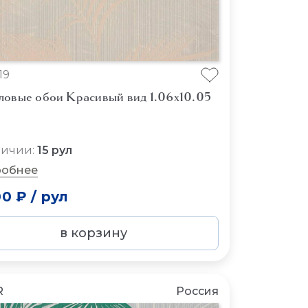
19
ловые обои Красивый вид 1.06x10.05
личии:
15 рул
обнее
00 ₽
/
рул
в корзину
R
Россия